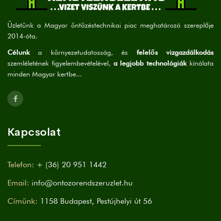
Üzletünk a Magyar öntözéstechnikai piac meghatározó szereplője
2014-óta.
Célunk
a környezetudatosság, és
felelős vizgazdálkodás
szemléletének figyelembevételével,
a legjobb technológiák
kínálata
minden Magyar kertbe...
Kapcsolat
Telefon:
+ (36) 20 951 1442
Email:
info@ontozorendszeruzlet.hu
Címünk:
1158 Budapest, Pestújhelyi út 56