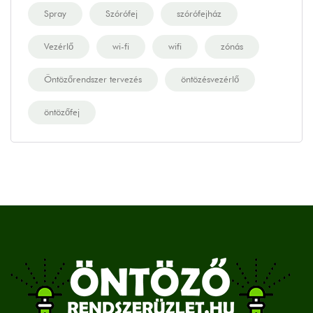
Spray
Szórófej
szórófejház
Vezérlő
wi-fi
wifi
zónás
Öntözőrendszer tervezés
öntözésvezérlő
öntözőfej