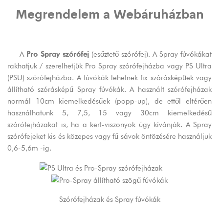
Megrendelem a Webáruházban
A
Pro Spray szórófej
(esőztető szórófej). A Spray fúvókákat
rakhatjuk / szerelhetjük Pro Spray szórófejházba vagy PS Ultra
(PSU) szórófejházba. A fúvókák lehetnek fix szórásképűek vagy
állítható szórásképű Spray fúvókák. A használt szórófejházak
normál 10cm kiemelkedésűek (popp-up), de ettől eltérően
használhatunk 5, 7,5, 15 vagy 30cm kiemelkedésű
szórófejházakat is, ha a kert-viszonyok úgy kívánják. A Spray
szórófejeket kis és közepes vagy fű sávok öntözésére használjuk
0,6-5,6m -ig.
Szórófejházak
és
Spray fúvókák