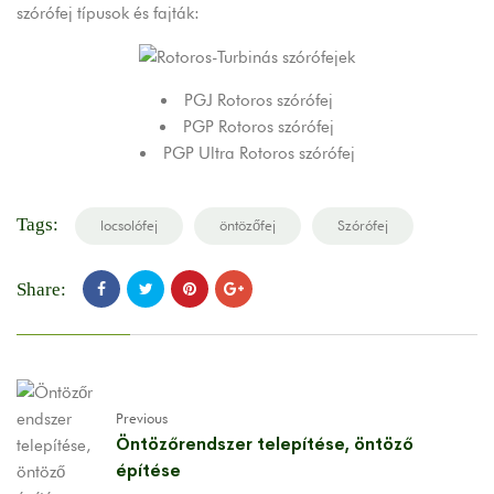
szórófej típusok és fajták:
PGJ Rotoros szórófej
PGP Rotoros szórófej
PGP Ultra Rotoros szórófej
Tags:
locsolófej
öntözőfej
Szórófej
Share:
Previous
Öntözőrendszer telepítése, öntöző
építése