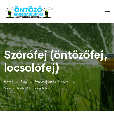
Szórófej (öntözőfej,
locsolófej)
Home
Blog
Szórófejházak, fúvókák
Szórófej (öntözőfej, locsolófej)