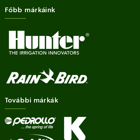
Főbb márkáink
További márkák