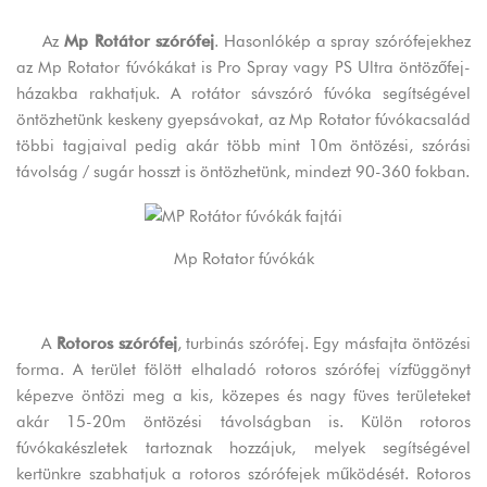
Az
Mp Rotátor szórófej
. Hasonlókép a spray szórófejekhez
az Mp Rotator fúvókákat is Pro Spray vagy PS Ultra öntözőfej-
házakba rakhatjuk. A rotátor sávszóró fúvóka segítségével
öntözhetünk keskeny gyepsávokat, az Mp Rotator fúvókacsalád
többi tagjaival pedig akár több mint 10m öntözési, szórási
távolság / sugár hosszt is öntözhetünk, mindezt 90-360 fokban.
Mp Rotator fúvókák
A
Rotoros szórófej
, turbinás szórófej. Egy másfajta öntözési
forma. A terület fölött elhaladó rotoros szórófej vízfüggönyt
képezve öntözi meg a kis, közepes és nagy füves területeket
akár 15-20m öntözési távolságban is. Külön rotoros
fúvókakészletek tartoznak hozzájuk, melyek segítségével
kertünkre szabhatjuk a rotoros szórófejek működését. Rotoros