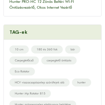
Hunter PRO-HC 12 Zónás Beltéri WI-FI
Öntözésvezérlő, Okos Internet Vezérlő
TAG-ek
10 cm
180 és 360 fok
bár
Csepegtetőcső
csepegtető öntözés
Eco Rotator
HCV visszacsapószelep szórófejek alá
hunter
Hunter Mp Rotator 815
Hunter mágnesszelep elektromos bekötése