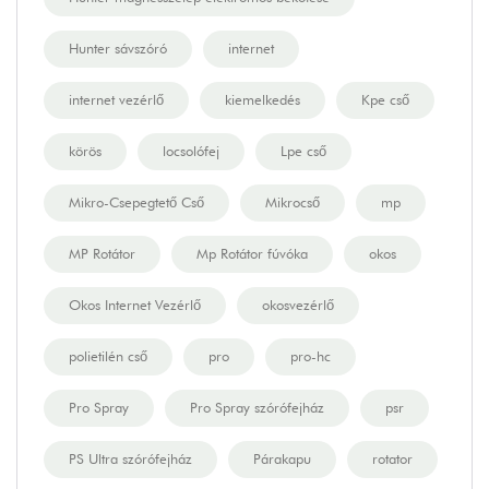
Hunter sávszóró
internet
internet vezérlő
kiemelkedés
Kpe cső
körös
locsolófej
Lpe cső
Mikro-Csepegtető Cső
Mikrocső
mp
MP Rotátor
Mp Rotátor fúvóka
okos
Okos Internet Vezérlő
okosvezérlő
polietilén cső
pro
pro-hc
Pro Spray
Pro Spray szórófejház
psr
PS Ultra szórófejház
Párakapu
rotator