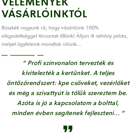
VÉLEMÉNYEK
VÁSÁRLÓINKTÓL
Büszkék vagyunk rá, hogy vásárlóink 100%
elégedettséggel távoznak tőlünk!
Álljon itt néhány példa,
melyet ügyfeleink mondtak rólunk...
“ Profi színvonalon tervezték és
kivitelezték a kertünket. A teljes
öntözőrendszert: kpe csöveket, vezérlőket
és még a szivattyút is tőlük szereztem be.
Azóta is jó a kapcsolatom a bolttal,
minden évben segítenek fejleszteni... ”