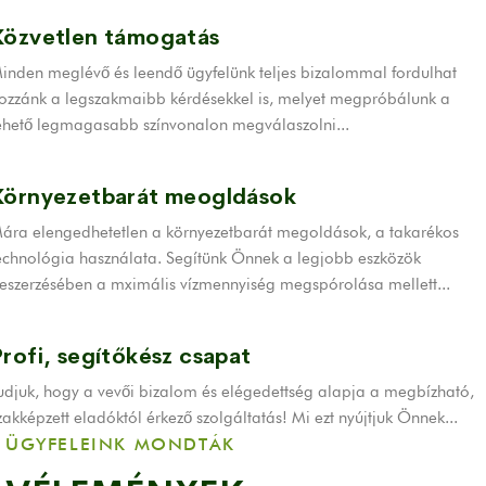
Közvetlen támogatás
inden meglévő és leendő ügyfelünk teljes bizalommal fordulhat
ozzánk a legszakmaibb kérdésekkel is, melyet megpróbálunk a
ehető legmagasabb színvonalon megválaszolni...
Környezetbarát meogldások
ára elengedhetetlen a környezetbarát megoldások, a takarékos
echnológia használata. Segítünk Önnek a legjobb eszközök
eszerzésében a mximális vízmennyiség megspórolása mellett...
Profi, segítőkész csapat
udjuk, hogy a vevői bizalom és elégedettség alapja a megbízható,
zakképzett eladóktól érkező szolgáltatás! Mi ezt nyújtjuk Önnek...
ÜGYFELEINK MONDTÁK