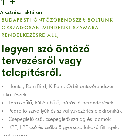
1
+
Alkatrész raktáron
BUDAPESTI ÖNTÖZŐRENDSZER BOLTUNK
ORSZÁGOSAN MINDENKI SZÁMÁRA
RENDELKEZÉSRE ÁLL,
legyen szó öntöző
tervezésről vagy
telepítésről.
Hunter, Rain Bird, K-Rain, Orbit öntözőrendszer
alkatrészek
Teraszhűtő, kültéri hűtő, párásító berendezések
Pedrollo szivattyúk és szivattyúvezérlés elektronikák
Csepegtető cső, csepegtető szalag és idomok
KPE, LPE cső és csőkötő gyorscsatlakozó fittingek,
csatlakozók