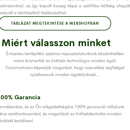
kedvezményt, az így kapott összeg képzi a szállítási költség alapját
melyről a táblázatból tájékozódhat.
TÁBLÁZAT MEGTEKINTÉSE A WEBSHOPBAN
Miért válasszon minket
Évtizedes kertépítési szakmai tapasztalatunknak köszönhetően
mára kiismertük az öntözés technológia minden ágát.
Folyamatosan képezzük magunkat, hogy naprakész segítséget
nyújthassunk minden ügyfelünknek…
100% Garancia
ermékeinkre, és az Ön elégedettségére 100% garanciát vállalunk.
érje szaktanácsainkat, és megoldjuk az öntözéstechnika minden
érdését kertjében!