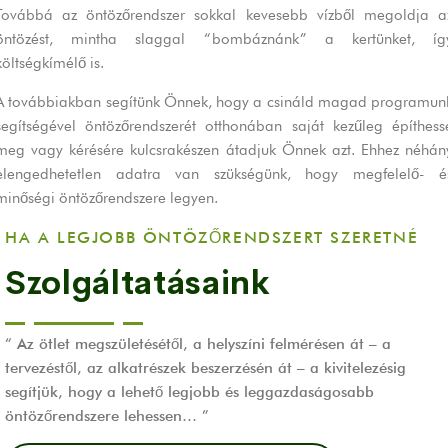
Továbbá az öntözőrendszer sokkal kevesebb vízből megoldja a
öntözést, mintha slaggal “bombáznánk” a kertünket, íg
költségkímélő is.
A továbbiakban segítünk Önnek, hogy a csináld magad programun
segítségével öntözőrendszerét otthonában saját kezűleg építhess
meg vagy kérésére kulcsrakészen átadjuk Önnek azt. Ehhez néhán
elengedhetetlen adatra van szükségünk, hogy megfelelő- é
minőségi öntözőrendszere legyen.
HA A LEGJOBB ÖNTÖZŐRENDSZERT SZERETNÉ
Szolgáltatásaink
“ Az ötlet megszületésétől, a helyszíni felmérésen át – a
tervezéstől, az alkatrészek beszerzésén át – a kivitelezésig
segítjük, hogy a lehető legjobb és leggazdaságosabb
öntözőrendszere lehessen… ”