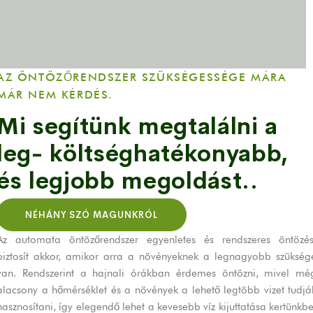
AZ ÖNTÖZŐRENDSZER SZÜKSÉGESSÉGE MÁRA
MÁR NEM KÉRDÉS.
Mi segítünk megtalálni a
leg- költséghatékonyabb,
és legjobb megoldást..
NÉHÁNY SZÓ MAGUNKRÓL
Az automata öntözőrendszer egyenletes és rendszeres öntözés
biztosít akkor, amikor arra a növényeknek a legnagyobb szükség
van. Rendszerint a hajnali órákban érdemes öntözni, mivel mé
alacsony a hőmérséklet és a növények a lehető legtöbb vizet tudjá
hasznosítani, így elegendő lehet a kevesebb víz kijuttatása kertünkbe