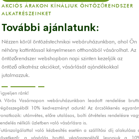
AKCIÓS ÁRAKON KÍNÁLJUK ÖNTÖZŐRENDSZER
ALKATRÉSZEINKET
További ajánlatunk:
Nézzen körül öntözéstechnikai webáruházunkban, ahol Ön
néhány kattintással kényelmesen otthonából vásárolhat. Az
öntözőrendszer webshopban napi szinten kezeljük az
öntöző alkatrész akciókat, vásárlását ajándékokkal
jutalmazzuk.
Figyeljen ránk!
A Vörös Vasárnapon webáruházunkban leadott rendelése brutt
végösszegéből 10% kedvezményt adunk! Az árcsökkenés egyarán
vonatkozik: utánvétes, előre utalásos, bolti átvételes rendelésre vag
rendelés nélküli üzletben való vásárlásra is.
Futárszolgálattal való kézbesítés esetén a szállítási díj alakulása 
következő: a vásárlás bruttó végösszegéből levonjuk a 10