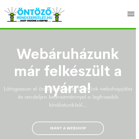
Webáruházunk
már felkészült a
nyárra!
Látogasson el öntözőrendszer üzletünk webshopjába
és rendeljen kedvezménnyel a legfrissebb
kínálatunkból...
IRÁNY A WEBSHOP