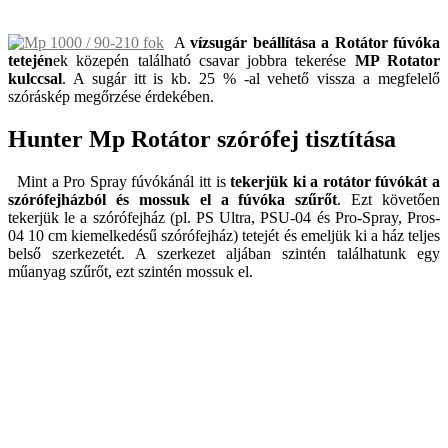
A
vízsugár beállítása a Rotátor fúvóka
tetején
ek közepén található csavar jobbra tekerése
MP Rotator
kulccsal
. A sugár itt is kb. 25 % -al vehető vissza a megfelelő
szóráskép megőrzése érdekében.
Hunter Mp Rotátor szórófej tisztítása
Mint a Pro Spray fúvókánál itt is
tekerjük ki a rotátor fúvókát a
szórófejházból és mossuk el a fúvóka szűrőt
. Ezt követően
tekerjük le a szórófejház (pl. PS Ultra, PSU-04 és Pro-Spray, Pros-
04 10 cm kiemelkedésű szórófejház) tetejét és emeljük ki a ház teljes
belső szerkezetét. A szerkezet aljában szintén találhatunk egy
műanyag szűrőt, ezt szintén mossuk el.