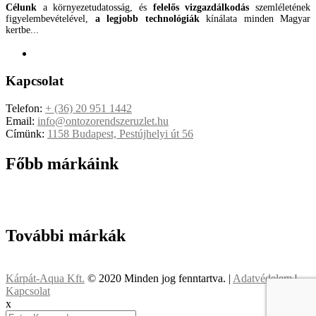
Célunk
a környezetudatosság, és
felelős vizgazdálkodás
szemléletének
figyelembevételével,
a legjobb technológiák
kínálata minden Magyar
kertbe...
Kapcsolat
Telefon:
+ (36) 20 951 1442
Email:
info@ontozorendszeruzlet.hu
Címünk:
1158 Budapest, Pestújhelyi út 56
Főbb márkáink
További márkák
Kárpát-Aqua Kft.
© 2020 Minden jog fenntartva. |
Adatvédelem
|
Kapcsolat
x