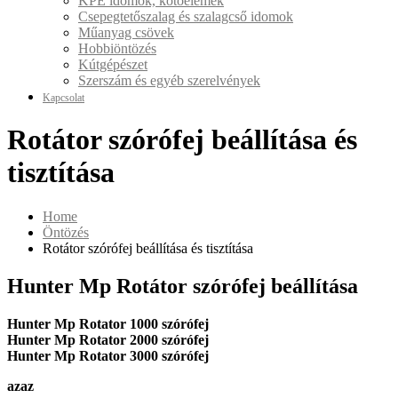
KPE idomok, kötőelemek
Csepegtetőszalag és szalagcső idomok
Műanyag csövek
Hobbiöntözés
Kútgépészet
Szerszám és egyéb szerelvények
Kapcsolat
Rotátor szórófej beállítása és
tisztítása
Home
Öntözés
Rotátor szórófej beállítása és tisztítása
Hunter Mp Rotátor szórófej beállítása
Hunter Mp Rotator 1000 szórófej
Hunter Mp Rotator 2000 szórófej
Hunter Mp Rotator 3000 szórófej
azaz