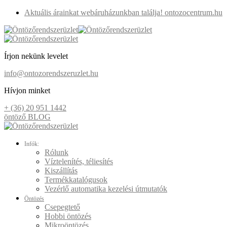
Aktuális árainkat webáruházunkban találja! ontozocentrum.hu
Írjon nekünk levelet
info@ontozorendszeruzlet.hu
Hívjon minket
+ (36) 20 951 1442
öntöző BLOG
Infók:
Rólunk
Víztelenítés, téliesítés
Kiszállítás
Termékkatalógusok
Vezérlő automatika kezelési útmutatók
Öntözés
Csepegtető
Hobbi öntözés
Mikroöntözés