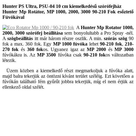
Hunter PS Ultra, PSU-04 10 cm kiemelkedésű szórófejház
Hunter Mp Rotátor, MP 1000, 2000, 3000 90-210 Fok esőztető
Fúvókával
A
Hunter Mp Rotator 1000,
2000, 3000 szórófej beállítása
sem bonyolultabb a Pro Spray -nél.
A
szögbeállítás
itt már három részre oszlik. A min.
szórás szög
90
fok a max. 360 fok. Egy
MP 1000 fúvóka
lehet
90-210 fok
,
210-
270 fok
és
360 fok
os. Ugyanez igaz az
MP 2000
és
MP 3000
fúvókákra is. Az
MP 3500
fúvóka csak
90-210 fok
os változatban
létezik.
Üzem közben a kiemelkedő részt megmarkoljuk a fúvóka alatt,
majd balra tekerjük az öntözni kívánt terület széléig. Ezt követően a
fúvókán található fém gyűrűt jobbra tekerjük, míg el nem érjük az
ellenkező oldal szélét.