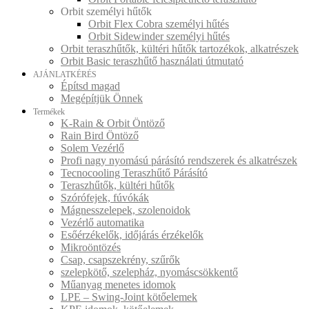
Orbit személyi hűtők
Orbit Flex Cobra személyi hűtés
Orbit Sidewinder személyi hűtés
Orbit teraszhűtők, kültéri hűtők tartozékok, alkatrészek
Orbit Basic teraszhűtő használati útmutató
AJÁNLATKÉRÉS
Építsd magad
Megépítjük Önnek
Termékek
K-Rain & Orbit Öntöző
Rain Bird Öntöző
Solem Vezérlő
Profi nagy nyomású párásító rendszerek és alkatrészek
Tecnocooling Teraszhűtő Párásító
Teraszhűtők, kültéri hűtők
Szórófejek, fúvókák
Mágnesszelepek, szolenoidok
Vezérlő automatika
Esőérzékelők, időjárás érzékelők
Mikroöntözés
Csap, csapszekrény, szűrők
szelepkötő, szelepház, nyomáscsökkentő
Műanyag menetes idomok
LPE – Swing-Joint kötőelemek