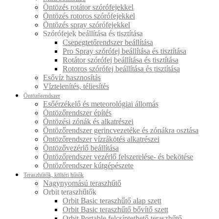
Öntözés rotátor szórófejekkel
Öntözés rotoros szórófejekkel
Öntözés spray szórófejekkel
Szórófejek beállítása és tisztítása
Csepegtetőrendszer beállítása
Pro Spray szórófej beállítása és tisztítása
Rotátor szórófej beállítása és tisztítása
Rotoros szórófej beállítása és tisztítása
Esővíz hasznosítás
Víztelenítés, téliesítés
Öntözőrendszer
Esőérzékelő és meteorológiai állomás
Öntözőrendszer építés
Öntözési zónák és alkatrészei
Öntözőrendszer gerincvezetéke és zónákra osztása
Öntözőrendszer vízrákötés alkatrészei
Öntözővezérlő beállítása
Öntözőrendszer vezérlő felszerelése- és bekötése
Öntözőrendszer kútgépészete
Teraszhűtők, kültéri hűtők
Nagynyomású teraszhűtő
Orbit teraszhűtők
Orbit Basic teraszhűtő alap szett
Orbit Basic teraszhűtő bővítő szett
Orbit Portable felcsíptethető teraszhűtő