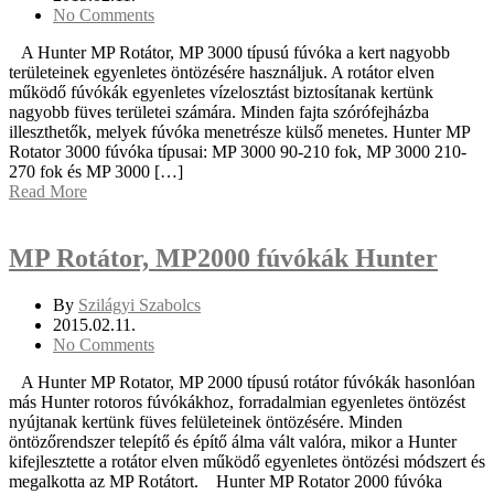
No Comments
A Hunter MP Rotátor, MP 3000 típusú fúvóka a kert nagyobb
területeinek egyenletes öntözésére használjuk. A rotátor elven
működő fúvókák egyenletes vízelosztást biztosítanak kertünk
nagyobb füves területei számára. Minden fajta szórófejházba
illeszthetők, melyek fúvóka menetrésze külső menetes. Hunter MP
Rotator 3000 fúvóka típusai: MP 3000 90-210 fok, MP 3000 210-
270 fok és MP 3000 […]
Read More
MP Rotátor, MP2000 fúvókák Hunter
By
Szilágyi Szabolcs
2015.02.11.
No Comments
A Hunter MP Rotator, MP 2000 típusú rotátor fúvókák hasonlóan
más Hunter rotoros fúvókákhoz, forradalmian egyenletes öntözést
nyújtanak kertünk füves felületeinek öntözésére. Minden
öntözőrendszer telepítő és építő álma vált valóra, mikor a Hunter
kifejlesztette a rotátor elven működő egyenletes öntözési módszert és
megalkotta az MP Rotátort. Hunter MP Rotator 2000 fúvóka