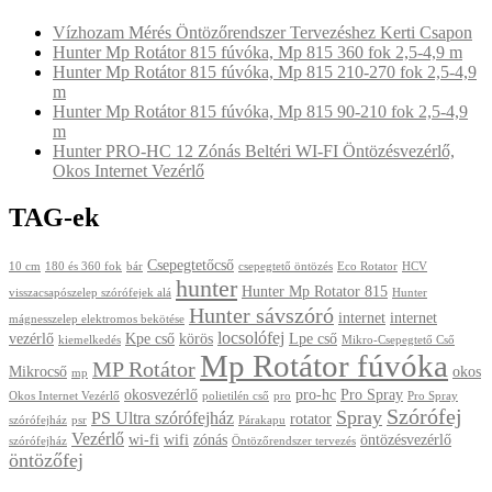
Vízhozam Mérés Öntözőrendszer Tervezéshez Kerti Csapon
Hunter Mp Rotátor 815 fúvóka, Mp 815 360 fok 2,5-4,9 m
Hunter Mp Rotátor 815 fúvóka, Mp 815 210-270 fok 2,5-4,9
m
Hunter Mp Rotátor 815 fúvóka, Mp 815 90-210 fok 2,5-4,9
m
Hunter PRO-HC 12 Zónás Beltéri WI-FI Öntözésvezérlő,
Okos Internet Vezérlő
TAG-ek
Csepegtetőcső
10 cm
180 és 360 fok
bár
csepegtető öntözés
Eco Rotator
HCV
hunter
Hunter Mp Rotator 815
visszacsapószelep szórófejek alá
Hunter
Hunter sávszóró
internet
internet
mágnesszelep elektromos bekötése
locsolófej
vezérlő
Kpe cső
körös
Lpe cső
kiemelkedés
Mikro-Csepegtető Cső
Mp Rotátor fúvóka
MP Rotátor
Mikrocső
okos
mp
okosvezérlő
pro-hc
Pro Spray
Okos Internet Vezérlő
polietilén cső
pro
Pro Spray
Szórófej
Spray
PS Ultra szórófejház
rotator
szórófejház
psr
Párakapu
Vezérlő
wi-fi
wifi
zónás
öntözésvezérlő
szórófejház
Öntözőrendszer tervezés
öntözőfej