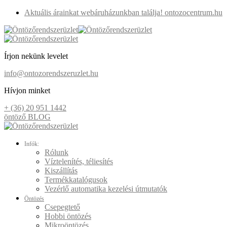
Aktuális árainkat webáruházunkban találja! ontozocentrum.hu
Írjon nekünk levelet
info@ontozorendszeruzlet.hu
Hívjon minket
+ (36) 20 951 1442
öntöző BLOG
Infók:
Rólunk
Víztelenítés, téliesítés
Kiszállítás
Termékkatalógusok
Vezérlő automatika kezelési útmutatók
Öntözés
Csepegtető
Hobbi öntözés
Mikroöntözés