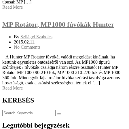
típusai: MP […]
Read More
MP Rotátor, MP1000 fúvókák Hunter
By
Szilágyi Szabolcs
2015.02.11.
No Comments
A Hunter MP Rotator fúvókái valódi megoldást kínálnak, ha
kertünk egyenletes öntözéséről van szó. Az MP1000 típusú
szórófejek / fúvókák családja három részre osztható: Hunter MP
Rotator MP 1000 90-210 fok, MP 1000 210-270 fok és MP 1000
360 fok. Mindegyik fajta rotátor fúvóka szórási távolsága azonos
hosszúságú, csak a szórási szélességben térnek el […]
Read More
KERESÉS
Legutóbbi bejegyzések