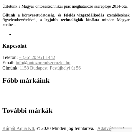
Üzletünk a Magyar öntözéstechnikai piac meghatározó szereplője 2014-óta.
Célunk
a környezetudatosság, és
felelős vizgazdálkodás
szemléletének
figyelembevételével,
a legjobb technológiák
kínálata minden Magyar
kertbe...
Kapcsolat
Telefon:
+ (36) 20 951 1442
Email:
info@ontozorendszeruzlet.hu
Címünk:
1158 Budapest, Pestújhelyi út 56
Főbb márkáink
További márkák
Kárpát-Aqua Kft.
© 2020 Minden jog fenntartva. |
Adatvédelem
|