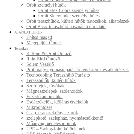
Orbit személyi hűtők
Orbit Flex Cobra személyi hűtés
Orbit Sidewinder személyi hűtés
Orbit teraszhűtők, kültéri hűtők tartozékok, alkatrészek
Orbit Basic teraszhűtő használati útmutató
AJÁNLATKÉRÉS
Építsd magad
Megépítjük Önnek
Termékek
K-Rain & Orbit Öntöző
Rain Bird Öntöző
Solem Vezérlő
Profi nagy nyomású párásító rendszerek és alkatrészek
Tecnocooling Teraszhűtő Párásító
Teraszhűtők, kültéri hűtők
Szórófejek, fúvókák
Mágnesszelepek, szolenoidok
Vezérlő automatika
Esőérzékelők, időjárás érzékelők
Mikroöntözés
Csap, csapszekrény, szűrők
szelepkötő, szelepház, nyomáscsökkentő
Műanyag menetes idomok
LPE – Swing-Joint kötőelemek