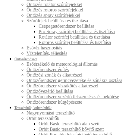
Öntözés rotátor szórófejekkel
Öntözés rotoros szórófejekkel
Öntözés spray szórófejekkel
Szórófejek beállítása és tisztítása
Csepegtetőrendszer beállítása
Pro Spray szórófej beállítása és tisztítása
Rotátor szórófej beállítása és tisztítása
Rotoros szórófej beállítása és tisztítása
Esővíz hasznosítás
Víztelenítés, téliesítés
Öntözőrendszer
Esőérzékelő és meteorológiai állomás
Öntözőrendszer építés
Öntözési zónák és alkatrészei
Öntözőrendszer gerincvezetéke és zónákra osztása
Öntözőrendszer vízrákötés alkatrészei
Öntözővezérlő beállítása
Öntözőrendszer vezérlő felszerelése- és bekötése
Öntözőrendszer kútgépészete
Teraszhűtők, kültéri hűtők
Nagynyomású teraszhűtő
Orbit teraszhűtők
Orbit Basic teraszhűtő alap szett
Orbit Basic teraszhűtő bővítő szett
Orbit Portable felcsíptethető teraszhűtő