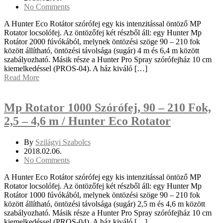
No Comments
A Hunter Eco Rotátor szórófej egy kis intenzitással öntöző MP
Rotator locsolófej. Az öntözőfej két részből áll: egy Hunter Mp
Rotátor 2000 fúvókából, melynek öntözési szöge 90 – 210 fok
között állítható, öntözési távolsága (sugár) 4 m és 6,4 m között
szabályozható. Másik része a Hunter Pro Spray szórófejház 10 cm
kiemelkedéssel (PROS-04). A ház kiváló […]
Read More
Mp Rotator 1000 Szórófej, 90 – 210 Fok,
2,5 – 4,6 m / Hunter Eco Rotator
By
Szilágyi Szabolcs
2018.02.06.
No Comments
A Hunter Eco Rotátor szórófej egy kis intenzitással öntöző MP
Rotator locsolófej. Az öntözőfej két részből áll: egy Hunter Mp
Rotátor 1000 fúvókából, melynek öntözési szöge 90 – 210 fok
között állítható, öntözési távolsága (sugár) 2,5 m és 4,6 m között
szabályozható. Másik része a Hunter Pro Spray szórófejház 10 cm
kiemelkedéssel (PROS-04). A ház kiváló […]