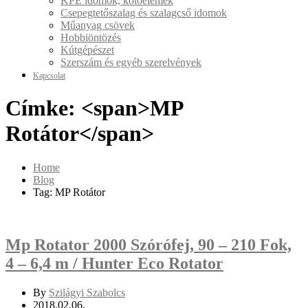
KPE idomok, kötőelemek
Csepegtetőszalag és szalagcső idomok
Műanyag csövek
Hobbiöntözés
Kútgépészet
Szerszám és egyéb szerelvények
Kapcsolat
Címke: <span>MP
Rotátor</span>
Home
Blog
Tag: MP Rotátor
Mp Rotator 2000 Szórófej, 90 – 210 Fok,
4 – 6,4 m / Hunter Eco Rotator
By
Szilágyi Szabolcs
2018.02.06.