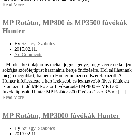
Read More
MP Rotátor, MP800 és MP3500 fúvókák
Hunter
By
Szilágyi Szabolcs
2015.02.11.
No Comments
Minden kerttulajdonos méltán jogos igénye, hogy végre ne kelljen
sokfajta szórófejtípust használnia kertje öntözésére. Hol találhatnánk
meg a megoldást, ha nem a Hunter öntözőrendszerek között. A
Hunter kifejlesztette a kert legkisebb és legnagyobb füves felületeit
is öntözni tudó MP Rotator fúvókacsalád MP800 és MP3500
fúvókatípusait. Hunter MP Rotátor 800 fúvóka (1.8 x 3.5 m; […]
Read More
MP Rotátor, MP3000 fúvókák Hunter
By
Szilágyi Szabolcs
2015.02.11.