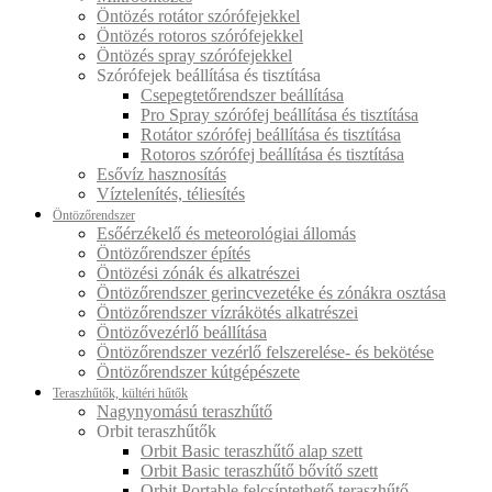
Öntözés rotátor szórófejekkel
Öntözés rotoros szórófejekkel
Öntözés spray szórófejekkel
Szórófejek beállítása és tisztítása
Csepegtetőrendszer beállítása
Pro Spray szórófej beállítása és tisztítása
Rotátor szórófej beállítása és tisztítása
Rotoros szórófej beállítása és tisztítása
Esővíz hasznosítás
Víztelenítés, téliesítés
Öntözőrendszer
Esőérzékelő és meteorológiai állomás
Öntözőrendszer építés
Öntözési zónák és alkatrészei
Öntözőrendszer gerincvezetéke és zónákra osztása
Öntözőrendszer vízrákötés alkatrészei
Öntözővezérlő beállítása
Öntözőrendszer vezérlő felszerelése- és bekötése
Öntözőrendszer kútgépészete
Teraszhűtők, kültéri hűtők
Nagynyomású teraszhűtő
Orbit teraszhűtők
Orbit Basic teraszhűtő alap szett
Orbit Basic teraszhűtő bővítő szett
Orbit Portable felcsíptethető teraszhűtő