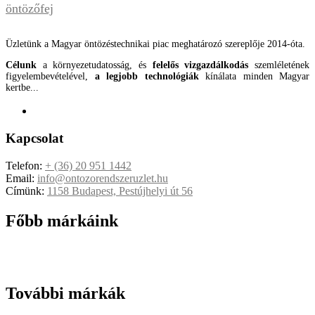
öntözőfej
Üzletünk a Magyar öntözéstechnikai piac meghatározó szereplője 2014-óta.
Célunk
a környezetudatosság, és
felelős vizgazdálkodás
szemléletének
figyelembevételével,
a legjobb technológiák
kínálata minden Magyar
kertbe...
Kapcsolat
Telefon:
+ (36) 20 951 1442
Email:
info@ontozorendszeruzlet.hu
Címünk:
1158 Budapest, Pestújhelyi út 56
Főbb márkáink
További márkák