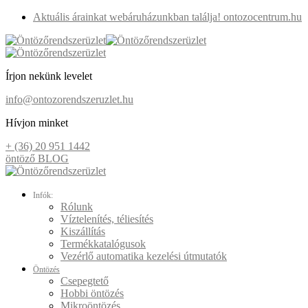
Aktuális árainkat webáruházunkban találja! ontozocentrum.hu
Írjon nekünk levelet
info@ontozorendszeruzlet.hu
Hívjon minket
+ (36) 20 951 1442
öntöző BLOG
Infók:
Rólunk
Víztelenítés, téliesítés
Kiszállítás
Termékkatalógusok
Vezérlő automatika kezelési útmutatók
Öntözés
Csepegtető
Hobbi öntözés
Mikroöntözés