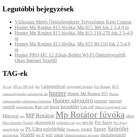
Legutóbbi bejegyzések
Vízhozam Mérés Öntözőrendszer Tervezéshez Kerti Csapon
Hunter Mp Rotátor 815 fúvóka, Mp 815 360 fok 2,5-4,9 m
Hunter Mp Rotátor 815 fúvóka, Mp 815 210-270 fok 2,5-4,9
m
Hunter Mp Rotátor 815 fúvóka, Mp 815 90-210 fok 2,5-4,9
m
Hunter PRO-HC 12 Zónás Beltéri WI-FI Öntözésvezérlő,
Okos Internet Vezérlő
TAG-ek
Csepegtetőcső
10 cm
180 és 360 fok
bár
csepegtető öntözés
Eco Rotator
HCV
hunter
Hunter Mp Rotator 815
visszacsapószelep szórófejek alá
Hunter
Hunter sávszóró
internet
internet
mágnesszelep elektromos bekötése
locsolófej
vezérlő
Kpe cső
körös
Lpe cső
kiemelkedés
Mikro-Csepegtető Cső
Mp Rotátor fúvóka
MP Rotátor
Mikrocső
okos
mp
okosvezérlő
pro-hc
Pro Spray
Okos Internet Vezérlő
polietilén cső
pro
Pro Spray
Szórófej
Spray
PS Ultra szórófejház
rotator
szórófejház
psr
Párakapu
Vezérlő
wi-fi
wifi
zónás
öntözésvezérlő
szórófejház
Öntözőrendszer tervezés