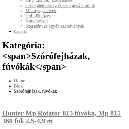
KPE idomok, kötőelemek
Csepegtetőszalag és szalagcső idomok
Műanyag csövek
Hobbiöntözés
Kútgépészet
Szerszám és egyéb szerelvények
Kapcsolat
Kategória:
<span>Szórófejházak,
fúvókák</span>
Home
Blog
Szórófejházak, fúvókák
Hunter Mp Rotátor 815 fúvóka, Mp 815
360 fok 2,5-4,9 m