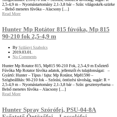
2,5-4,9 m – Nyomástartomány 2,1-3,8 bár – Szín: világoskék-szürke
– Belső menetes fúvóka – Alacsony […]
Read More
Hunter Mp Rotátor 815 fúvóka, Mp 815
90-210 fok 2,5-4,9 m
By
Szilágyi Szabolcs
2019.03.01.
No Comments
Hunter Mp Rotator 815, Mp815 90-210 Fok, 2,5-4,9 m Esőztető
Fúvóka Mp Rotator fúvóka adatok, jellemzői és tulajdonságai: –
Gyártó: Hunter – Típus / fajta: Mp Rotátor, Mp81590 –
Szögbeállítás: 90-210 fok – Szórási, öntözési távolság, sugár: R =
2,5-4,9 m – Nyomástartomány 2,1-3,8 bár – Szín: gesztenyebarna –
Belső menetes fúvóka – Alacsony […]
Read More
Hunter Spray Szórófej, PSU-04-8A
Esőztető Öntözőfej – Locsolófej