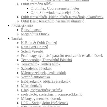
Orbit személyi hűtők
Orbit Flex Cobra személyi hűtés
Orbit Sidewinder személyi hűtés
Orbit teraszhűtők, kültéri hűtők tartozékok, alkatrészek
Orbit Basic teraszhűtő használati útmutató
AJÁNLATKÉRÉS
Építsd magad
Megépítjük Önnek
Termékek
K-Rain & Orbit Öntöző
Rain Bird Öntöző
Solem Vezérlő
Profi nagy nyomású párásító rendszerek és alkatrészek
Tecnocooling Teraszhűtő Párásító
Teraszhűtők, kültéri hűtők
Szórófejek, fúvókák
Mágnesszelepek, szolenoidok
Vezérlő automatika
Esőérzékelők, időjárás érzékelők
Mikroöntözés
Csap, csapszekrény, szűrők
szelepkötő, szelepház, nyomáscsökkentő
Műanyag menetes idomok
LPE – Swing-Joint kötőelemek