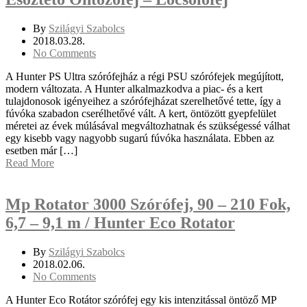
By
Szilágyi Szabolcs
2018.03.28.
No Comments
A Hunter PS Ultra szórófejház a régi PSU szórófejek megújított,
modern változata. A Hunter alkalmazkodva a piac- és a kert
tulajdonosok igényeihez a szórófejházat szerelhetővé tette, így a
fúvóka szabadon cserélhetővé vált. A kert, öntözött gyepfelület
méretei az évek múlásával megváltozhatnak és szükségessé válhat
egy kisebb vagy nagyobb sugarú fúvóka használata. Ebben az
esetben már […]
Read More
Mp Rotator 3000 Szórófej, 90 – 210 Fok,
6,7 – 9,1 m / Hunter Eco Rotator
By
Szilágyi Szabolcs
2018.02.06.
No Comments
A Hunter Eco Rotátor szórófej egy kis intenzitással öntöző MP