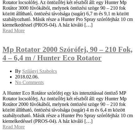
Rotator locsolófej. Az öntözőfej két részből áll: egy Hunter Mp
Rotátor 3000 fúvókából, melynek öntözési szöge 90 – 210 fok
között állítható, öntözési távolsága (sugár) 6,7 m és 9,1 m között
szabályozható. Másik része a Hunter Pro Spray szórófejház 10 cm
kiemelkedéssel (PROS-04). A ház kiváló […]
Read More
Mp Rotator 2000 Szórófej, 90 – 210 Fok,
4 – 6,4 m / Hunter Eco Rotator
By
Szilágyi Szabolcs
2018.02.06.
No Comments
A Hunter Eco Rotátor szórófej egy kis intenzitással öntöző MP
Rotator locsolófej. Az öntözőfej két részből áll: egy Hunter Mp
Rotátor 2000 fúvókából, melynek öntözési szöge 90 – 210 fok
között állítható, öntözési távolsága (sugár) 4 m és 6,4 m között
szabályozható. Másik része a Hunter Pro Spray szórófejház 10 cm
kiemelkedéssel (PROS-04). A ház kiváló […]
Read More