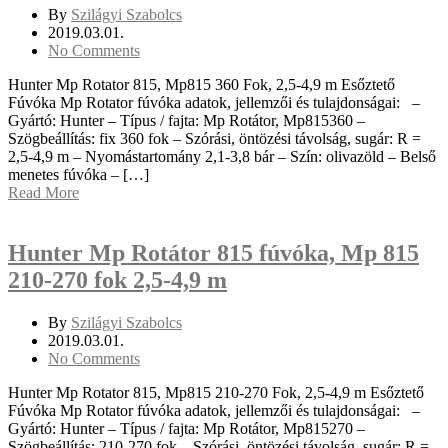
By
Szilágyi Szabolcs
2019.03.01.
No Comments
Hunter Mp Rotator 815, Mp815 360 Fok, 2,5-4,9 m Esőztető
Fúvóka Mp Rotator fúvóka adatok, jellemzői és tulajdonságai: –
Gyártó: Hunter – Típus / fajta: Mp Rotátor, Mp815360 –
Szögbeállítás: fix 360 fok – Szórási, öntözési távolság, sugár: R =
2,5-4,9 m – Nyomástartomány 2,1-3,8 bár – Szín: olivazöld – Belső
menetes fúvóka – […]
Read More
Hunter Mp Rotátor 815 fúvóka, Mp 815
210-270 fok 2,5-4,9 m
By
Szilágyi Szabolcs
2019.03.01.
No Comments
Hunter Mp Rotator 815, Mp815 210-270 Fok, 2,5-4,9 m Esőztető
Fúvóka Mp Rotator fúvóka adatok, jellemzői és tulajdonságai: –
Gyártó: Hunter – Típus / fajta: Mp Rotátor, Mp815270 –
Szögbeállítás: 210-270 fok – Szórási, öntözési távolság, sugár: R =