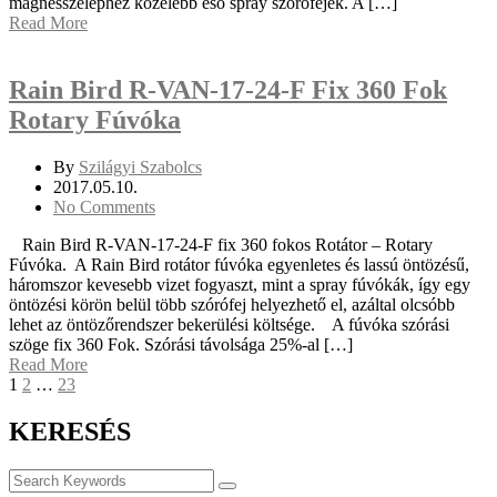
mágnesszelephez közelebb eső spray szórófejek. A […]
Read More
Rain Bird R-VAN-17-24-F Fix 360 Fok
Rotary Fúvóka
By
Szilágyi Szabolcs
2017.05.10.
No Comments
Rain Bird R-VAN-17-24-F fix 360 fokos Rotátor – Rotary
Fúvóka. A Rain Bird rotátor fúvóka egyenletes és lassú öntözésű,
háromszor kevesebb vizet fogyaszt, mint a spray fúvókák, így egy
öntözési körön belül több szórófej helyezhető el, azáltal olcsóbb
lehet az öntözőrendszer bekerülési költsége. A fúvóka szórási
szöge fix 360 Fok. Szórási távolsága 25%-al […]
Read More
1
2
…
23
KERESÉS