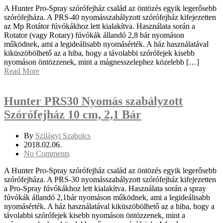
A Hunter Pro-Spray szórófejház család az öntözés egyik legerősebb
szórófejháza. A PRS-40 nyomásszabályzott szórófejház kifejezetten
az Mp Rotátor fúvókákhoz lett kialakítva. Használata során a
Rotator (vagy Rotary) fúvókák állandó 2,8 bár nyomáson
működnek, ami a legideálisabb nyomásérték. A ház használatával
kiküszöbölhető az a hiba, hogy a távolabbi szórófejek kisebb
nyomáson öntözzenek, mint a mágnesszelephez közelebb […]
Read More
Hunter PRS30 Nyomás szabályzott
Szórófejház 10 cm, 2,1 Bár
By
Szilágyi Szabolcs
2018.02.06.
No Comments
A Hunter Pro-Spray szórófejház család az öntözés egyik legerősebb
szórófejháza. A PRS-30 nyomásszabályzott szórófejház kifejezetten
a Pro-Spray fúvókákhoz lett kialakítva. Használata során a spray
fúvókák állandó 2,1bár nyomáson működnek, ami a legideálisabb
nyomásérték. A ház használatával kiküszöbölhető az a hiba, hogy a
távolabbi szórófejek kisebb nyomáson öntözzenek, mint a