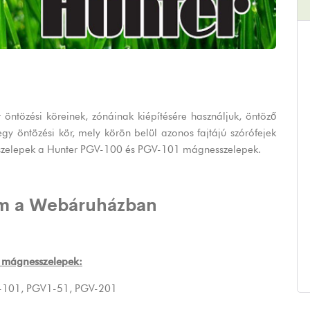
 öntözési köreinek, zónáinak kiépítésére használjuk, öntöző
y öntözési kör, mely körön belül azonos fajtájú szórófejek
t szelepek a Hunter PGV-100 és PGV-101 mágnesszelepek.
m a Webáruházban
 mágnesszelepek:
-101
,
PGV1-51
,
PGV-201