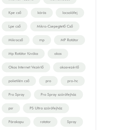
Kpe cső
körös
locsolófej
Lpe cső
Mikro-Csepegtető Cső
Mikrocső
mp
MP Rotátor
Mp Rotátor fúvóka
okos
Okos Internet Vezérlő
okosvezérlő
polietilén cső
pro
pro-hc
Pro Spray
Pro Spray szórófejház
psr
PS Ultra szórófejház
Párakapu
rotator
Spray