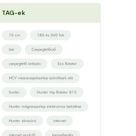
TAG-ek
10 cm
180 és 360 fok
bár
Csepegtetőcső
csepegtető öntözés
Eco Rotator
HCV visszacsapószelep szórófejek alá
hunter
Hunter Mp Rotator 815
Hunter mágnesszelep elektromos bekötése
Hunter sávszóró
internet
internet vezérlő
kiemelkedés