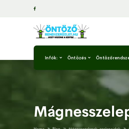
Infók:
Öntözés
Öntözőrendsz
Mágnesszele
Home
Blog
Mágnesszelepek, szolenoidok