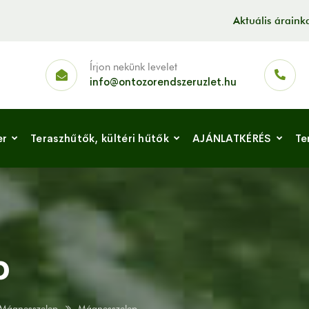
Aktuális árain
Írjon nekünk levelet
info@ontozorendszeruzlet.hu
er
Teraszhűtők, kültéri hűtők
AJÁNLATKÉRÉS
Te
p
Mágnesszelep
Mágnesszelep