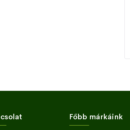
csolat
Főbb márkáink