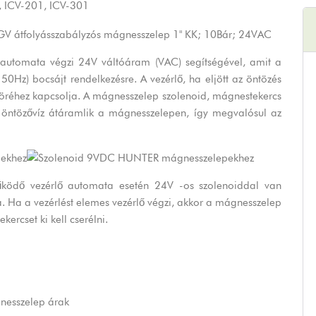
,
ICV-201
,
ICV-301
utomata végzi 24V váltóáram (VAC) segítségével, amit a
0Hz) bocsájt rendelkezésre. A vezérlő, ha eljött az öntözés
öréhez kapcsolja. A mágnesszelep szolenoid, mágnestekercs
 öntözővíz átáramlik a mágnesszelepen, így megvalósul az
dő vezérlő automata esetén 24V -os szolenoiddal van
sa. Ha a vezérlést elemes vezérlő végzi, akkor a mágnesszelep
rcset ki kell cserélni.
nesszelep árak