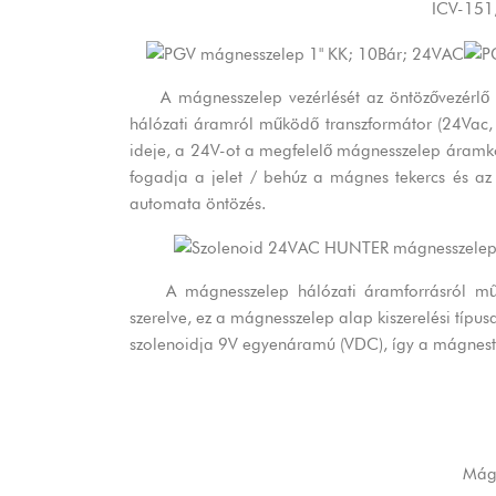
ICV-151
A mágnesszelep vezérlését az öntözővezérlő a
hálózati áramról működő transzformátor (24Vac, 5
ideje, a 24V-ot a megfelelő mágnesszelep áramk
fogadja a jelet / behúz a mágnes tekercs és az
automata öntözés.
A mágnesszelep hálózati áramforrásról műkö
szerelve, ez a mágnesszelep alap kiszerelési típu
szolenoidja 9V egyenáramú (VDC), így a mágnesteke
Mág