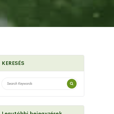
KERESÉS
Legutóbbi bejegyzések