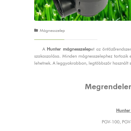
Mágnesszelep
A
Hunter mágnesszelep
et az öntözőrendszer
szakaszolása. Minden mágnesszelephez tartozik eg
lehetnek. A leggyakrabban, legtöbbször használ
Megrendele
Hunter
PGV-100
,
PGV