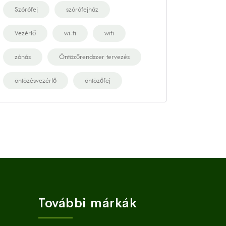
Szórófej
szórófejház
Vezérlő
wi-fi
wifi
zónás
Öntözőrendszer tervezés
öntözésvezérlő
öntözőfej
További márkák