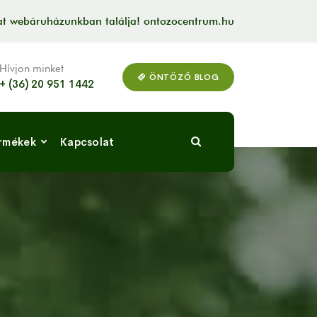
kat webáruházunkban találja! ontozocentrum.hu
Hívjon minket
ÖNTÖZŐ BLOG
+ (36) 20 951 1442
rmékek
Kapcsolat