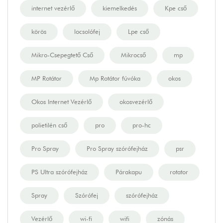
internet vezérlő
kiemelkedés
Kpe cső
körös
locsolófej
Lpe cső
Mikro-Csepegtető Cső
Mikrocső
mp
MP Rotátor
Mp Rotátor fúvóka
okos
Okos Internet Vezérlő
okosvezérlő
polietilén cső
pro
pro-hc
Pro Spray
Pro Spray szórófejház
psr
PS Ultra szórófejház
Párakapu
rotator
Spray
Szórófej
szórófejház
Vezérlő
wi-fi
wifi
zónás