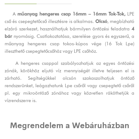
A
műanyag hengeres csap 16mm – 16mm Tok-Tok,
LPE
cső és csepegtetőcső illesztésre is alkalmas.
Olcsó
, megbízható
elzáró szerkezet, használhatjuk bármilyen öntözési feladatra
4
bár
nyomásig. Csatlakoztatása, szerelése gyors és egyszerű, a
műanyag hengeres csap tokos-kúpos vége (16 Tok Lpe)
illeszthető csepegtetőcsőhöz vagy LPE csőhöz.
A hengeres csappal szabályozhatjuk az egyes öntözési
zónák, körökhöz eljutó víz mennyiségét illetve teljesen el is
zárható. Segítségükkel olcsón szakaszolhatjuk öntöző
rendszerünket, leágazhatunk
Lpe
csőről vagy csepegtető csőről
pl. egy mikroöntöző zónához vagy közvetlen ráköthetjük a
vízrendszerre is.
Megrendelem a Webáruházban