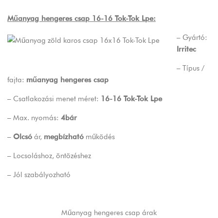
Műanyag hengeres csap 16-16 Tok-Tok Lpe:
– Gyártó:
Irritec
– Típus /
fajta:
műanyag hengeres csap
– Csatlakozási menet méret:
16-16 Tok-Tok Lpe
– Max. nyomás:
4bár
–
Olcsó
ár,
megbízható
működés
– Locsoláshoz, öntözéshez
– Jól szabályozható
Műanyag hengeres csap árak