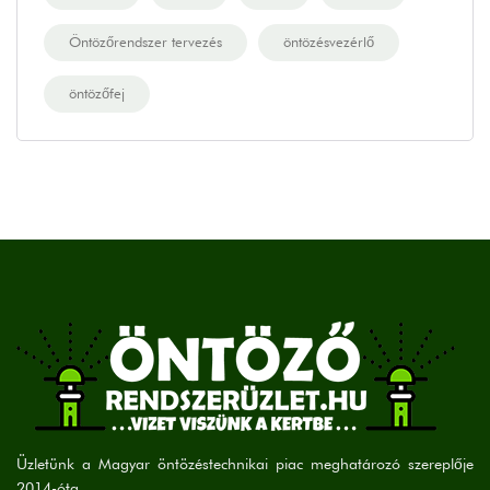
Öntözőrendszer tervezés
öntözésvezérlő
öntözőfej
Üzletünk a Magyar öntözéstechnikai piac meghatározó szereplője
2014-óta.