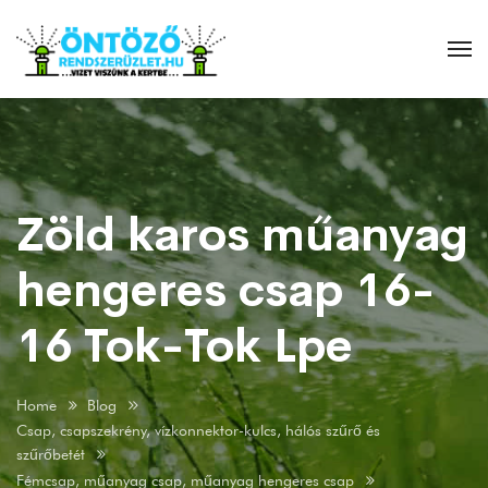
Zöld karos műanyag
hengeres csap 16-
16 Tok-Tok Lpe
Home
Blog
Csap, csapszekrény, vízkonnektor-kulcs, hálós szűrő és
szűrőbetét
Fémcsap, műanyag csap, műanyag hengeres csap