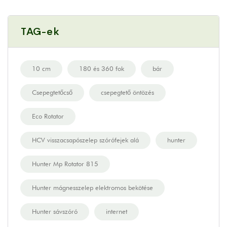
TAG-ek
10 cm
180 és 360 fok
bár
Csepegtetőcső
csepegtető öntözés
Eco Rotator
HCV visszacsapószelep szórófejek alá
hunter
Hunter Mp Rotator 815
Hunter mágnesszelep elektromos bekötése
Hunter sávszóró
internet