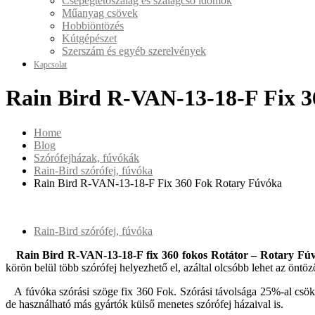
Csepegtetőszalag és szalagcső idomok
Műanyag csövek
Hobbiöntözés
Kútgépészet
Szerszám és egyéb szerelvények
Kapcsolat
Rain Bird R-VAN-13-18-F Fix 
Home
Blog
Szórófejházak, fúvókák
Rain-Bird szórófej, fúvóka
Rain Bird R-VAN-13-18-F Fix 360 Fok Rotary Fúvóka
Rain-Bird szórófej, fúvóka
Rain Bird R-VAN-13-18-F fix 360 fokos Rotátor – Rotary Fú
körön belül több szórófej helyezhető el, azáltal olcsóbb lehet az öntö
A fúvóka szórási szöge fix 360 Fok. Szórási távolsága 25%-al csökke
de használható más gyártók külső menetes szórófej házaival is.