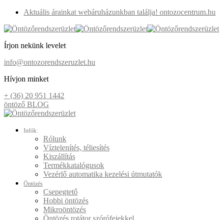
Aktuális árainkat webáruházunkban találja! ontozocentrum.hu
Írjon nekünk levelet
info@ontozorendszeruzlet.hu
Hívjon minket
+ (36) 20 951 1442
öntöző BLOG
Infók:
Rólunk
Víztelenítés, téliesítés
Kiszállítás
Termékkatalógusok
Vezérlő automatika kezelési útmutatók
Öntözés
Csepegtető
Hobbi öntözés
Mikroöntözés
Öntözés rotátor szórófejekkel