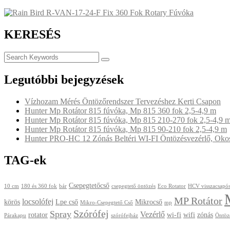
KERESÉS
Legutóbbi bejegyzések
Vízhozam Mérés Öntözőrendszer Tervezéshez Kerti Csapon
Hunter Mp Rotátor 815 fúvóka, Mp 815 360 fok 2,5-4,9 m
Hunter Mp Rotátor 815 fúvóka, Mp 815 210-270 fok 2,5-4,9 
Hunter Mp Rotátor 815 fúvóka, Mp 815 90-210 fok 2,5-4,9 m
Hunter PRO-HC 12 Zónás Beltéri WI-FI Öntözésvezérlő, Okos 
TAG-ek
Csepegtetőcső
10 cm
180 és 360 fok
bár
csepegtető öntözés
Eco Rotator
HCV visszacsapós
MP Rotátor
locsolófej
körös
Lpe cső
Mikrocső
Mikro-Csepegtető Cső
mp
Szórófej
Spray
Vezérlő
rotator
wi-fi
wifi
zónás
Párakapu
szórófejház
Öntöz