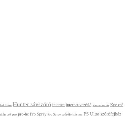
Hunter sávszóró
internet
internet vezérlő
Kpe cső
 bekötése
kiemelkedés
PS Ultra szórófejház
pro-hc
Pro Spray
tilén cső
pro
Pro Spray szórófejház
psr