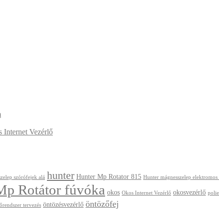
m
Internet Vezérlő
hunter
Hunter Mp Rotator 815
zelep szórófejek alá
Hunter mágnesszelep elektromos
Mp Rotátor fúvóka
okos
okosvezérlő
Okos Internet Vezérlő
polie
öntözőfej
öntözésvezérlő
őrendszer tervezés