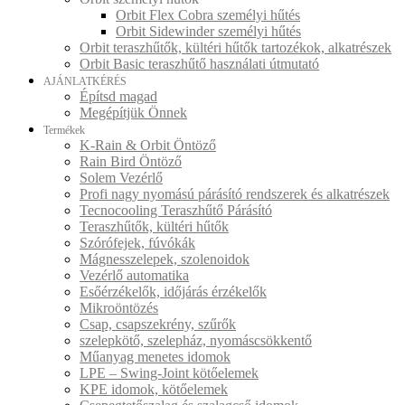
Orbit Flex Cobra személyi hűtés
Orbit Sidewinder személyi hűtés
Orbit teraszhűtők, kültéri hűtők tartozékok, alkatrészek
Orbit Basic teraszhűtő használati útmutató
AJÁNLATKÉRÉS
Építsd magad
Megépítjük Önnek
Termékek
K-Rain & Orbit Öntöző
Rain Bird Öntöző
Solem Vezérlő
Profi nagy nyomású párásító rendszerek és alkatrészek
Tecnocooling Teraszhűtő Párásító
Teraszhűtők, kültéri hűtők
Szórófejek, fúvókák
Mágnesszelepek, szolenoidok
Vezérlő automatika
Esőérzékelők, időjárás érzékelők
Mikroöntözés
Csap, csapszekrény, szűrők
szelepkötő, szelepház, nyomáscsökkentő
Műanyag menetes idomok
LPE – Swing-Joint kötőelemek
KPE idomok, kötőelemek