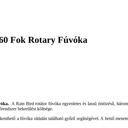
360 Fok Rotary Fúvóka
vóka.
A Rain Bird rotátor fúvóka egyenletes és lassú öntözésű, hároms
zőrendszer bekerülési költsége.
nthető a fúvóka oldalán található gyűrű segítségével. A belső menete