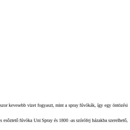
zor kevesebb vizet fogyaszt, mint a spray fúvókák, így egy öntözési
s esőztető fúvóka Uni Spray és 1800 -as szórófej házakba szerelhető,