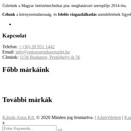
Üzletünk a Magyar öntözéstechnikai piac meghatározó szereplője 2014-óta.
Célunk
a környezetudatosság, és
felelős vizgazdálkodás
szemléletének figye
Kapcsolat
Telefon:
+ (36) 20 951 1442
Email:
info@ontozorendszeruzlet.hu
Címünk:
1158 Budapest, Pestújhelyi út 56
Főbb márkáink
További márkák
Kárpát-Aqua Kft.
© 2020 Minden jog fenntartva. |
Adatvédelem
|
Kap
x