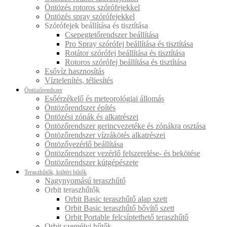
Öntözés rotoros szórófejekkel
Öntözés spray szórófejekkel
Szórófejek beállítása és tisztítása
Csepegtetőrendszer beállítása
Pro Spray szórófej beállítása és tisztítása
Rotátor szórófej beállítása és tisztítása
Rotoros szórófej beállítása és tisztítása
Esővíz hasznosítás
Víztelenítés, téliesítés
Öntözőrendszer
Esőérzékelő és meteorológiai állomás
Öntözőrendszer építés
Öntözési zónák és alkatrészei
Öntözőrendszer gerincvezetéke és zónákra osztása
Öntözőrendszer vízrákötés alkatrészei
Öntözővezérlő beállítása
Öntözőrendszer vezérlő felszerelése- és bekötése
Öntözőrendszer kútgépészete
Teraszhűtők, kültéri hűtők
Nagynyomású teraszhűtő
Orbit teraszhűtők
Orbit Basic teraszhűtő alap szett
Orbit Basic teraszhűtő bővítő szett
Orbit Portable felcsíptethető teraszhűtő
Orbit személyi hűtők