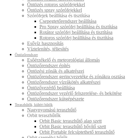
Öntözés rotoros szórófejekkel
Öntözés spray szórófejekkel
Szórófejek beállítása és tisztítása
Csepegtetőrendszer beállítása
Pro Spray szórófej beállítása és tisztítása
Rotátor szórófej beállítása és tisztítása
Rotoros szórófej beállítása és tisztítása
Esővíz hasznosítás
Víztelenítés, téliesítés
Öntözőrendszer
Esőérzékelő és meteorológiai állomás
Öntözőrendszer építés
Öntözési zónák és alkatrészei
Öntözőrendszer gerincvezetéke és zónákra osztása
Öntözőrendszer vízrákötés alkatrészei
Öntözővezérlő beállítása
Öntözőrendszer vezérlő felszerelése- és bekötése
Öntözőrendszer kútgépészete
Teraszhűtők, kültéri hűtők
Nagynyomású teraszhűtő
Orbit teraszhűtők
Orbit Basic teraszhűtő alap szett
Orbit Basic teraszhűtő bővítő szett
Orbit Portable felcsíptethető teraszhűtő
Orbit személyi hűtők