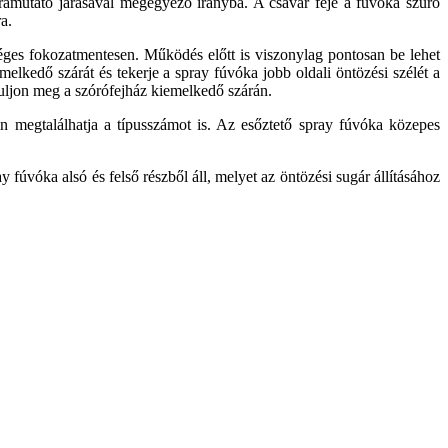
óramutató járásával megegyező irányba. A csavar feje a fúvóka szűrő
a.
séges fokozatmentesen. Működés előtt is viszonylag pontosan be lehet
melkedő szárát és tekerje a spray fúvóka jobb oldali öntözési szélét a
azuljon meg a szórófejház kiemelkedő szárán.
n megtalálhatja a típusszámot is. Az esőztető spray fúvóka közepes
fúvóka alsó és felső részből áll, melyet az öntözési sugár állításához