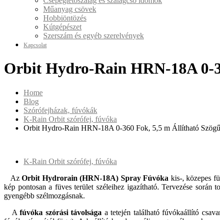
Csepegtetőszalag és szalagcső idomok
Műanyag csövek
Hobbiöntözés
Kútgépészet
Szerszám és egyéb szerelvények
Kapcsolat
Orbit Hydro-Rain HRN-18A 0-36
Home
Blog
Szórófejházak, fúvókák
K-Rain Orbit szórófej, fúvóka
Orbit Hydro-Rain HRN-18A 0-360 Fok, 5,5 m Állítható Szög
K-Rain Orbit szórófej, fúvóka
Az
Orbit Hydrorain (HRN-18A) Spray Fúvóka
kis-, közepes fü
kép pontosan a füves terület széleihez igazítható. Tervezése során 
gyengébb szélmozgásnak.
A
fúvóka szórási távolsága
a tetején található fúvókaállító csav