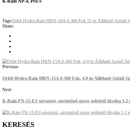
K-Rain NP-4, Pro-S
Tags:
Orbit Hydro-Rain HRN-18A 0-360 Fok 55 m Állítható Szögű 
Share:
Previous
Orbit Hydro-Rain HRN-15A 0-360 Fok, 4,9 m Állítható Szögű S
Next
K-Rain FN-15-ES sávszóró, sávöntöző spray esőztető fúvóka 1,2 
KERESÉS