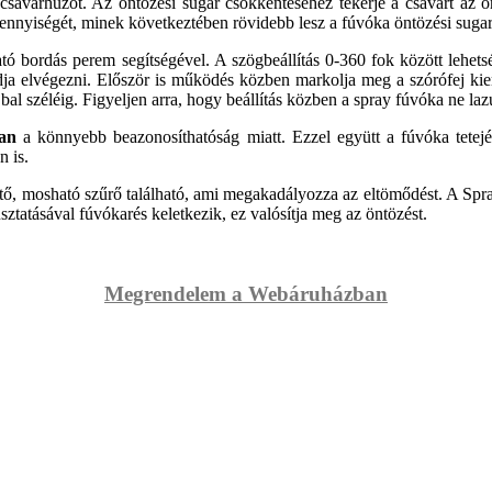
 csavarhúzót. Az öntözési sugár csökkentéséhez tekerje a csavart az 
ennyiségét, minek következtében rövidebb lesz a fúvóka öntözési sugar
ható bordás perem segítségével. A szögbeállítás 0-360 fok között lehet
tudja elvégezni. Először is működés közben markolja meg a szórófej kie
et bal széléig. Figyeljen arra, hogy beállítás közben a spray fúvóka ne l
an
a könnyebb beazonosíthatóság miatt. Ezzel együtt a fúvóka tetejé
n is.
tő, mosható szűrő található, ami megakadályozza az eltömődést. A Spray 
úsztatásával fúvókarés keletkezik, ez valósítja meg az öntözést.
Megrendelem a Webáruházban