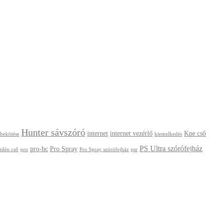
Hunter sávszóró
internet
internet vezérlő
Kpe cső
 bekötése
kiemelkedés
PS Ultra szórófejház
pro-hc
Pro Spray
tilén cső
pro
Pro Spray szórófejház
psr