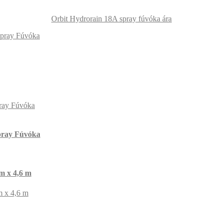
Orbit Hydrorain 18A spray fúvóka ára
Spray Fúvóka
pray Fúvóka
m x 4,6 m