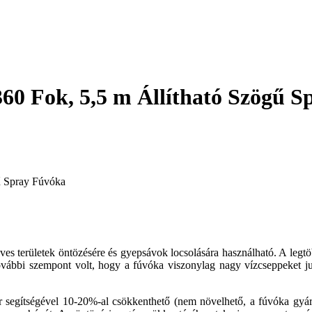
0 Fok, 5,5 m Állítható Szögű S
ű Spray Fúvóka
ves területek öntözésére és gyepsávok locsolására használható. A legtöb
további szempont volt, hogy a fúvóka viszonylag nagy vízcseppeket jutt
ar segítségével 10-20%-al csökkenthető (nem növelhető, a fúvóka gyári