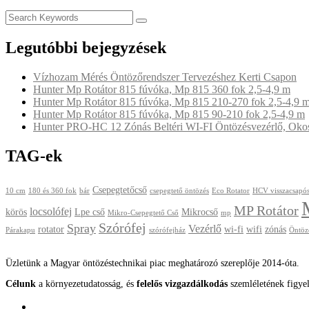
Legutóbbi bejegyzések
Vízhozam Mérés Öntözőrendszer Tervezéshez Kerti Csapon
Hunter Mp Rotátor 815 fúvóka, Mp 815 360 fok 2,5-4,9 m
Hunter Mp Rotátor 815 fúvóka, Mp 815 210-270 fok 2,5-4,9 
Hunter Mp Rotátor 815 fúvóka, Mp 815 90-210 fok 2,5-4,9 m
Hunter PRO-HC 12 Zónás Beltéri WI-FI Öntözésvezérlő, Okos 
TAG-ek
Csepegtetőcső
10 cm
180 és 360 fok
bár
csepegtető öntözés
Eco Rotator
HCV visszacsapós
MP Rotátor
locsolófej
körös
Lpe cső
Mikrocső
Mikro-Csepegtető Cső
mp
Szórófej
Spray
Vezérlő
rotator
wi-fi
wifi
zónás
Párakapu
szórófejház
Öntöz
Üzletünk a Magyar öntözéstechnikai piac meghatározó szereplője 2014-óta.
Célunk
a környezetudatosság, és
felelős vizgazdálkodás
szemléletének figye