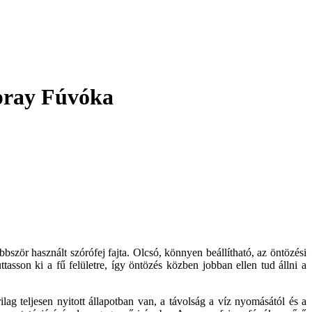
pray Fúvóka
bször használt szórófej fajta. Olcsó, könnyen beállítható, az öntözési
asson ki a fű felületre, így öntözés közben jobban ellen tud állni a
lag teljesen nyitott állapotban van, a távolság a víz nyomásától és a