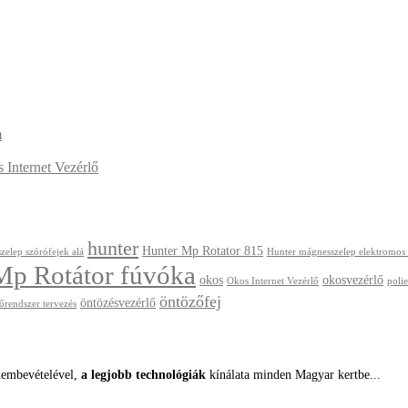
m
Internet Vezérlő
hunter
Hunter Mp Rotator 815
zelep szórófejek alá
Hunter mágnesszelep elektromos
Mp Rotátor fúvóka
okos
okosvezérlő
Okos Internet Vezérlő
polie
öntözőfej
öntözésvezérlő
őrendszer tervezés
lembevételével,
a legjobb technológiák
kínálata minden Magyar kertbe...