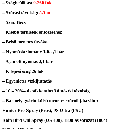
– Szögbeállítás:
0-360 fok
– Szórási távolság:
5,5 m
– Szín: Bézs
– Kisebb területek öntözéséhez
– Belső menetes fúvóka
– Nyomástartomány 1,0-2,1 bár
– Ajánlott nyomás 2,1 bár
– Kilépési szög 26 fok
– Egyenletes vízkijuttatás
– 10 – 20%-al csökkenthető öntözési távolság
– Bármely gyártó külső menetes szórófej-házához
Hunter Pro-Spray (Pros), PS Ultra (PSU)
Rain Bird Uni Spray (US-400), 1800-as sorozat (1804)