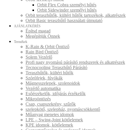
Orbit Flex Cobra személyi hűtés
Orbit Sidewinder személyi hűtés
Orbit teraszhűtők, kültéri hűtők tartozékok, alkatrészek
Orbit Basic teraszhűtő használati útmutató
AJÁNLATKÉRÉS
Építsd magad
Megépítjük Önnek
Termékek
K-Rain & Orbit Öntöző
Rain Bird Öntöző
Solem Vezérlő
Profi nagy nyomású párásító rendszerek és alkatrészek
Tecnocooling Teraszhűtő Párásító
Teraszhűtők, kültéri hűtők
Szórófejek, fúvókák
Mágnesszelepek, szolenoidok
Vezérlő automatika
Esőérzékelők, időjárás érzékelők
Mikroöntözés
Csap, csapszekrény, szűrők
szelepkötő, szelepház, nyomáscsökkentő
Műanyag menetes idomok
LPE – Swing-Joint kötőelemek
KPE idomok, kötőelemek