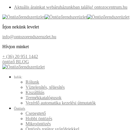
Aktuális árainkat webáruházunkban találja! ontozocentrum.hu
Írjon nekünk levelet
info@ontozorendszeruzlet.hu
Hívjon minket
+ (36) 20 951 1442
öntöző BLOG
Infók:
Rólunk
Víztelenítés, téliesítés
Kiszállítás
Termékkatalógusok
Vezérlő automatika kezelési útmutatók
Öntözés
Csepegtető
Hobbi öntözés
Mikroöntözés
Öntözés rotátor szórófejekkel