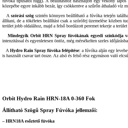
fúvóka típusától függ). A beállításhoz használjon egy vékony lapos
közepébe egyre inkább bezár, így csökkentve a szűrőn áthaladó víz m
A
szórási szög
szintén könnyen beállítható a fúvóka tetején talál
állítani, de a tökéletes beállítást csak a szórófej üzemelése közben 
terület jobb oldalához, majd a felső bordázott peremet tekerje a terül
Mindegyik Orbit HRN Spray fúvókának egyedi színkódja v
intenzitással és egyenletesen öntöz, még mérsékelten szeles időjárásba
A
Hydro Rain Spray fúvóka felépítése
: a fúvóka alján egy levehe
is használt csavar tart össze. Az alsó és felső rész egymáson való elcs
Orbit Hydro Rain HRN-18A 0-360 Fok
Állítható Szögű Spray Fúvóka jellemzői:
– HRN18A esőztető fúvóka