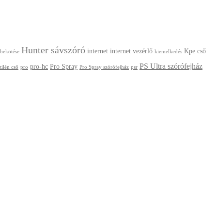
Hunter sávszóró
internet
internet vezérlő
Kpe cső
 bekötése
kiemelkedés
PS Ultra szórófejház
pro-hc
Pro Spray
tilén cső
pro
Pro Spray szórófejház
psr