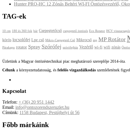
Hunter PRO-HC 12 Zónás Beltéri WI-FI Öntözésvezérlő, Okos 
TAG-ek
Csepegtetőcső
10 cm
180 és 360 fok
bár
csepegtető öntözés
Eco Rotator
HCV visszacsapós
MP Rotátor
locsolófej
körös
Lpe cső
Mikrocső
Mikro-Csepegtető Cső
mp
Szórófej
Spray
Vezérlő
rotator
wi-fi
wifi
zónás
Párakapu
szórófejház
Öntöz
Üzletünk a Magyar öntözéstechnikai piac meghatározó szereplője 2014-óta.
Célunk
a környezetudatosság, és
felelős vizgazdálkodás
szemléletének figye
Kapcsolat
Telefon:
+ (36) 20 951 1442
Email:
info@ontozorendszeruzlet.hu
Címünk:
1158 Budapest, Pestújhelyi út 56
Főbb márkáink