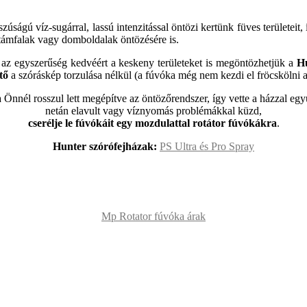
úságú víz-sugárral, lassú intenzitással öntözi kertünk füves területeit, 
támfalak vagy domboldalak öntözésére is.
az egyszerűség kedvéért a keskeny területeket is megöntözhetjük a
H
tő
a szóráskép torzulása nélkül (a fúvóka még nem kezdi el fröcskölni a 
 Önnél rosszul lett megépítve az öntözőrendszer, így vette a házzal együ
netán elavult vagy víznyomás problémákkal küzd,
cserélje le fúvókáit egy mozdulattal rotátor fúvókákra
.
Hunter szórófejházak:
PS Ultra és Pro Spray
Mp Rotator fúvóka árak