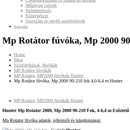
Csepegtetőszalag és szalagcső idomok
Műanyag csövek
Hobbiöntözés
Kútgépészet
Szerszám és egyéb szerelvények
Kapcsolat
Mp Rotátor fúvóka, Mp 2000 90
Home
Blog
Szórófejházak, fúvókák
MP Rotátor fúvókák
MP Rotátor, MP2000 fúvókák Hunter
Mp Rotátor fúvóka, Mp 2000 90-210 fok 4,0-6,4 m Hunter
MP Rotátor, MP2000 fúvókák Hunter
Hunter Mp Rotator 2000, Mp 2000 90-210 Fok, 4-6,4 m Esőztet
Mp Rotator fúvóka adatok, jellemzői és tulajdonságai: