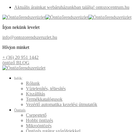
Aktuális árainkat webáruházunkban találja! ontozocentrum.hu
Írjon nekünk levelet
info@ontozorendszeruzlet.hu
Hívjon minket
+ (36) 20 951 1442
öntöző BLOG
Infók:
Rólunk
Víztelenítés, téliesítés
Kiszállítás
Termékkatalógusok
Vezérlő automatika kezelési útmutatók
Öntözés
Csepegtető
Hobbi öntözés
Mikroöntözés
Öntözés rotátor szórófejekkel