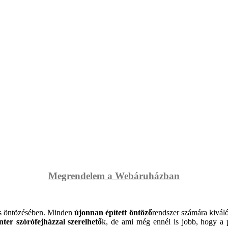
Megrendelem a Webáruházban
es öntözésében. Minden
újonnan épített öntöző
rendszer számára kiváló
er szórófejházzal szerelhető
k, de ami még ennél is jobb, hogy a p