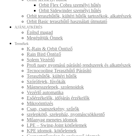
Orbit Flex Cobra személyi hűtés
Orbit Sidewinder személyi hűtés
Orbit teraszhűtők, kültéri hűtők tartozékok, alkatrészek
Orbit Basic teraszhűtő használati útmutató
AJÁNLATKÉRÉS
Építsd magad
Megépítjük Önnek
Termékek
K-Rain & Orbit Öntöző
Rain Bird Öntöző
Solem Vezérlő
Profi nagy nyomású párásító rendszerek és alkatrészek
Tecnocooling Teraszhűtő Párásító
Teraszhűtők, kültéri hűtők
Szórófejek, fúvókák
Mágnesszelepek, szolenoidok
Vezérlő automatika
Esőérzékelők, időjárás érzékelők
Mikroöntözés
Csap, csapszekrény, szűrők
szelepkötő, szelepház, nyomáscsökkentő
Műanyag menetes idomok
LPE – Swing-Joint kötőelemek
KPE idomok, kötőelemek