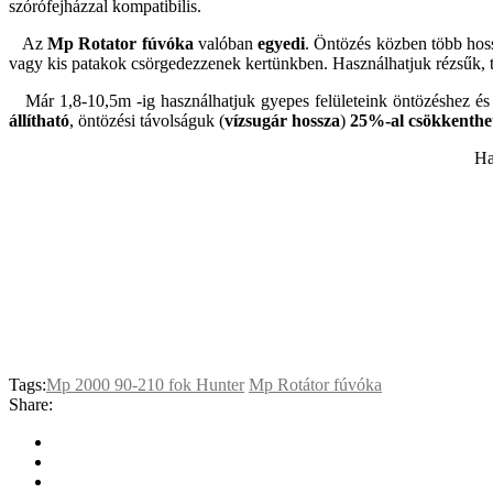
szórófejházzal kompatibilis.
Az
Mp Rotator fúvóka
valóban
egyedi
. Öntözés közben több hossz
vagy kis patakok csörgedezzenek kertünkben. Használhatjuk rézsűk, 
Már 1,8-10,5m -ig használhatjuk gyepes felületeink öntözéshez és 
állítható
, öntözési távolságuk (
vízsugár hossza
)
25%-al csökkenthe
Ha
Tags:
Mp 2000 90-210 fok Hunter
Mp Rotátor fúvóka
Share: