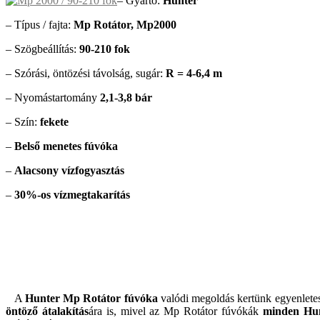
– Gyártó:
Hunter
– Típus / fajta:
Mp Rotátor, Mp2000
– Szögbeállítás:
90-210 fok
– Szórási, öntözési távolság, sugár:
R = 4-6,4 m
– Nyomástartomány
2,1-3,8 bár
– Szín:
fekete
–
Belső menetes fúvóka
–
Alacsony vízfogyasztás
–
30%-os vízmegtakarítás
A
Hunter Mp Rotátor fúvóka
valódi megoldás kertünk egyenlet
öntöző átalakítás
ára is, mivel az Mp Rotátor fúvókák
minden Hunt