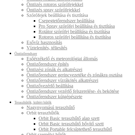
Öntözés rotoros szórófejekkel
Öntözés spray szórófejekkel
Szórófejek beállítása és tisztítása
Csepegtetőrendszer beállítása
Pro Spray szórófej beállítása és tisztítása
Rotátor szórófej beállítása és tisztítása
Rotoros szórófej beállítása és tisztítása
Esővíz hasznosítás
Víztelenítés, téliesítés
Öntözőrendszer
Esőérzékelő és meteorológiai állomás
Öntözőrendszer építés
Öntözési zónák és alkatrészei
Öntözőrendszer gerincvezetéke és zónákra osztása
Öntözőrendszer vízrákötés alkatrészei
Öntözővezérlő beállítása
Öntözőrendszer vezérlő felszerelése- és bekötése
Öntözőrendszer kútgépészete
Teraszhűtők, kültéri hűtők
Nagynyomású teraszhűtő
Orbit teraszhűtők
Orbit Basic teraszhűtő alap szett
Orbit Basic teraszhűtő bővítő szett
Orbit Portable felcsíptethető teraszhűtő
Orbit személyi hűtők