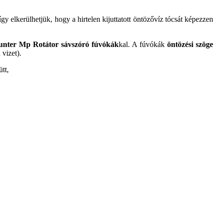
így elkerülhetjük, hogy a hirtelen kijuttatott öntözővíz tócsát képezzen
unter Mp Rotátor sávszóró fúvókák
kal. A fúvókák
öntözési szöge
vizet).
tt,