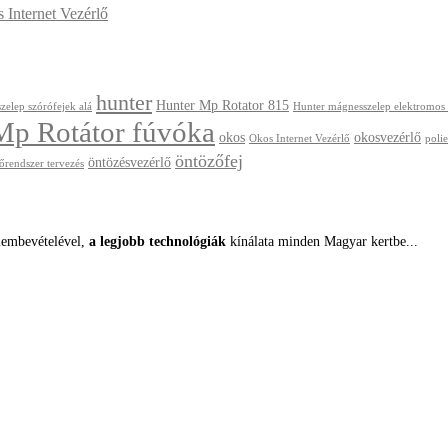
Internet Vezérlő
hunter
Hunter Mp Rotator 815
zelep szórófejek alá
Hunter mágnesszelep elektromos
Mp Rotátor fúvóka
okos
okosvezérlő
Okos Internet Vezérlő
polie
öntözőfej
öntözésvezérlő
őrendszer tervezés
lembevételével,
a legjobb technológiák
kínálata minden Magyar kertbe...