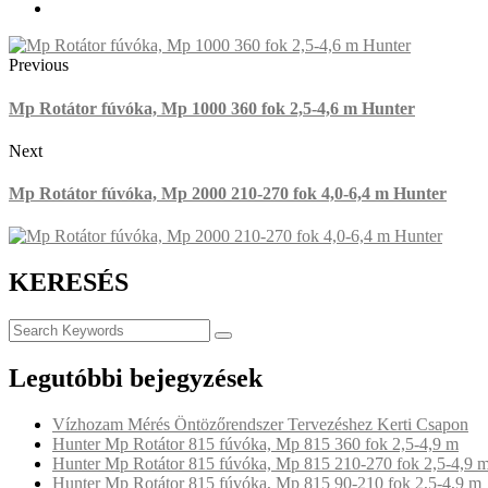
Previous
Mp Rotátor fúvóka, Mp 1000 360 fok 2,5-4,6 m Hunter
Next
Mp Rotátor fúvóka, Mp 2000 210-270 fok 4,0-6,4 m Hunter
KERESÉS
Legutóbbi bejegyzések
Vízhozam Mérés Öntözőrendszer Tervezéshez Kerti Csapon
Hunter Mp Rotátor 815 fúvóka, Mp 815 360 fok 2,5-4,9 m
Hunter Mp Rotátor 815 fúvóka, Mp 815 210-270 fok 2,5-4,9 
Hunter Mp Rotátor 815 fúvóka, Mp 815 90-210 fok 2,5-4,9 m