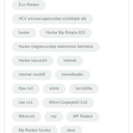
Eco Rotator
HCV visszacsapószelep szórófejek alá
hunter
Hunter Mp Rotator 815
Hunter mágnesszelep elektromos bekötése
Hunter sávszóró
internet
internet vezérlő
kiemelkedés
Kpe cső
körös
locsolófej
Lpe cső
Mikro-Csepegtető Cső
Mikrocső
mp
MP Rotátor
Mp Rotátor fúvóka
okos