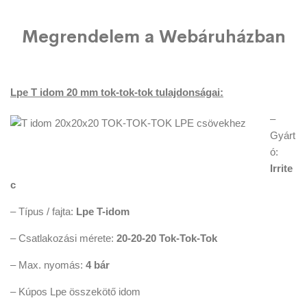
Megrendelem a Webáruházban
Lpe T idom 20 mm tok-tok-tok tulajdonságai:
–
Gyárt
ó:
Irrite
c
– Típus / fajta:
Lpe T-idom
– Csatlakozási mérete:
20-20-20 Tok-Tok-Tok
– Max. nyomás:
4 bár
– Kúpos Lpe összekötő idom