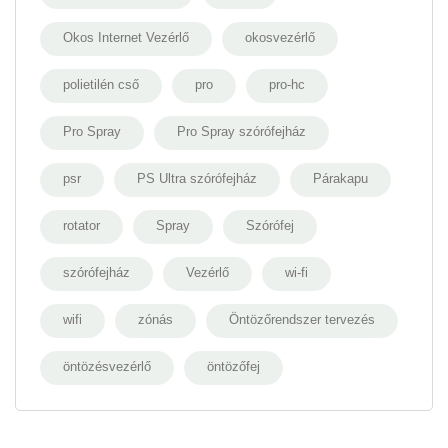
Okos Internet Vezérlő
okosvezérlő
polietilén cső
pro
pro-hc
Pro Spray
Pro Spray szórófejház
psr
PS Ultra szórófejház
Párakapu
rotator
Spray
Szórófej
szórófejház
Vezérlő
wi-fi
wifi
zónás
Öntözőrendszer tervezés
öntözésvezérlő
öntözőfej