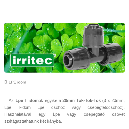
LPE idom
Az
Lpe T idom
ok egyike a
20mm Tok-Tok-Tok
(3 x 20mm,
Lpe T-idom Lpe csőhöz vagy csepegtetőcsőhöz).
Használatával egy
Lpe
vagy
csepegtető
csövet
szétágaztathatunk két irányba.