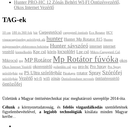
Hunter PRO-HC 12 Zónás Beltéri WI-FI Öntözésvezérlő,
Okos Internet Vezérlő
TAG-ek
Csepegtetőcső
10 cm
180 és 360 fok
bár
csepegtető öntözés
Eco Rotator
HCV
hunter
Hunter Mp Rotator 815
visszacsapószelep szórófejek alá
Hunter
Hunter sávszóró
internet
internet
mágnesszelep elektromos bekötése
locsolófej
vezérlő
Kpe cső
körös
Lpe cső
kiemelkedés
Mikro-Csepegtető Cső
Mp Rotátor fúvóka
MP Rotátor
Mikrocső
okos
mp
okosvezérlő
pro-hc
Pro Spray
Okos Internet Vezérlő
polietilén cső
pro
Pro Spray
Szórófej
Spray
PS Ultra szórófejház
rotator
szórófejház
psr
Párakapu
Vezérlő
wi-fi
wifi
zónás
öntözésvezérlő
szórófejház
Öntözőrendszer tervezés
öntözőfej
Üzletünk a Magyar öntözéstechnikai piac meghatározó szereplője 2014-óta.
Célunk
a környezetudatosság, és
felelős vizgazdálkodás
szemléletének
figyelembevételével,
a legjobb technológiák
kínálata minden Magyar
kertbe...