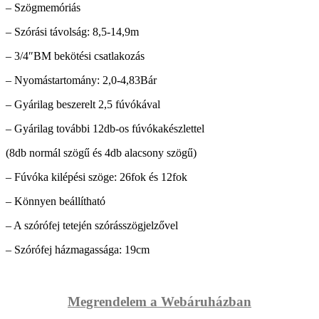
– Szögmemóriás
– Szórási távolság: 8,5-14,9m
– 3/4″BM bekötési csatlakozás
– Nyomástartomány: 2,0-4,83Bár
– Gyárilag beszerelt 2,5 fúvókával
– Gyárilag további 12db-os fúvókakészlettel
(8db normál szögű és 4db alacsony szögű)
– Fúvóka kilépési szöge: 26fok és 12fok
– Könnyen beállítható
– A szórófej tetején szórásszögjelzővel
– Szórófej házmagassága: 19cm
Megrendelem a Webáruházban