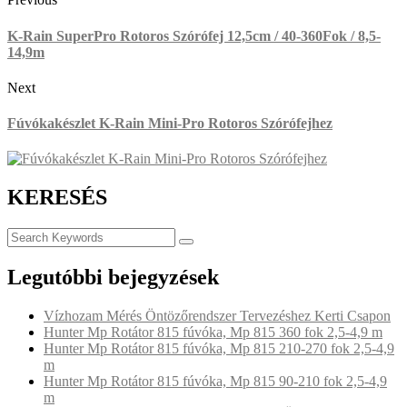
K-Rain SuperPro Rotoros Szórófej 12,5cm / 40-360Fok / 8,5-
14,9m
Next
Fúvókakészlet K-Rain Mini-Pro Rotoros Szórófejhez
KERESÉS
Legutóbbi bejegyzések
Vízhozam Mérés Öntözőrendszer Tervezéshez Kerti Csapon
Hunter Mp Rotátor 815 fúvóka, Mp 815 360 fok 2,5-4,9 m
Hunter Mp Rotátor 815 fúvóka, Mp 815 210-270 fok 2,5-4,9
m
Hunter Mp Rotátor 815 fúvóka, Mp 815 90-210 fok 2,5-4,9
m