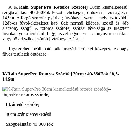
A
K-Rain Super-Pro Rotoros Szórófej
30cm kiemelkedésű,
szögbeállítása 40-360Fok között lehetséges, öntözési távolság 8,5-
14,9m. A forgó szórófej gyárilag fúvókával szerelt, melyhez további
12db-os fúvókakészletet kap, 8db normál kilépési szögű és 4db
alacsony szögű. A rotoros szórófej szórási távolsága az illesztett
fúvóka lyuk-méretétől függ, ezzel egyenesen arányosan csökken
vagy növekszik a szórófej vízfogyasztása is.
Egyszerűen beállítható, alkalmazási területei közepes- és nagy
füves területek öntözése.
K-Rain SuperPro Rotoros Szórófej 30cm / 40-360Fok / 8,5-
14,9m:
–
SuperPro rotoros szórófej
– Elzárható szórófej
– 30cm szár-kiemelkedésű
– Szögbeállítás: 40-360 fok