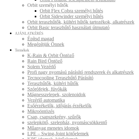
Orbit személyi hűtők
Orbit Flex Cobra személyi hűtés
Orbit Sidewinder személyi hűtés
Orbit teraszhűtők, kültéri hűtők tartozékok, alkatrészek
Orbit Basic teraszhűtő használati útmutató
AJÁNLATKÉRÉS
Építsd magad
Megépítjük Önnek
Termékek
K-Rain & Orbit Öntöző
Rain Bird Öntöző
Solem Vezérlő
Profi nagy nyomású párásító rendszerek és alkatrészek
Tecnocooling Teraszhűtő Párásító
Teraszhűtők, kültéri hűtők
Szórófejek, fúvókák
Mágnesszelepek, szolenoidok
Vezérlő automatika
Esőérzékelők, időjárás érzékelők
Mikroöntözés
Csap, csapszekrény, szűrők
szelepkötő, szelepház, nyomáscsökkentő
Műanyag menetes idomok
LPE – Swing-Joint kötőelemek