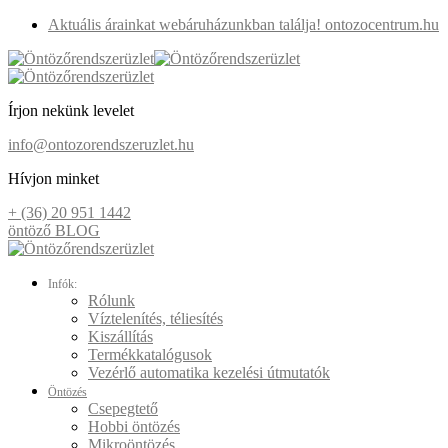
Aktuális árainkat webáruházunkban találja! ontozocentrum.hu
Írjon nekünk levelet
info@ontozorendszeruzlet.hu
Hívjon minket
+ (36) 20 951 1442
öntöző BLOG
Infók:
Rólunk
Víztelenítés, téliesítés
Kiszállítás
Termékkatalógusok
Vezérlő automatika kezelési útmutatók
Öntözés
Csepegtető
Hobbi öntözés
Mikroöntözés