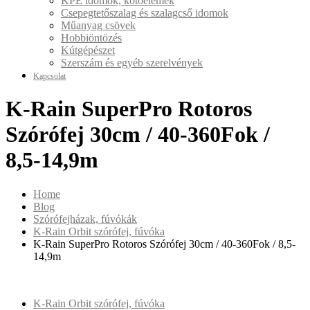
KPE idomok, kötőelemek
Csepegtetőszalag és szalagcső idomok
Műanyag csövek
Hobbiöntözés
Kútgépészet
Szerszám és egyéb szerelvények
Kapcsolat
K-Rain SuperPro Rotoros
Szórófej 30cm / 40-360Fok /
8,5-14,9m
Home
Blog
Szórófejházak, fúvókák
K-Rain Orbit szórófej, fúvóka
K-Rain SuperPro Rotoros Szórófej 30cm / 40-360Fok / 8,5-
14,9m
K-Rain Orbit szórófej, fúvóka