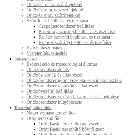
Öntözés rotátor szórófejekkel
Öntözés rotoros szórófejekkel
Öntözés spray szórófejekkel
Szórófejek beállítása és tisztítása
Csepegtetőrendszer beállítása
Pro Spray szórófej beállítása és tisztítása
Rotátor szórófej beállítása és tisztítása
Rotoros szórófej beállítása és tisztítása
Esővíz hasznosítás
Víztelenítés, téliesítés
Öntözőrendszer
Esőérzékelő és meteorológiai állomás
Öntözőrendszer építés
Öntözési zónák és alkatrészei
Öntözőrendszer gerincvezetéke és zónákra osztása
Öntözőrendszer vízrákötés alkatrészei
Öntözővezérlő beállítása
Öntözőrendszer vezérlő felszerelése- és bekötése
Öntözőrendszer kútgépészete
Teraszhűtők, kültéri hűtők
Nagynyomású teraszhűtő
Orbit teraszhűtők
Orbit Basic teraszhűtő alap szett
Orbit Basic teraszhűtő bővítő szett
Orbit Portable felcsíptethető teraszhűtő