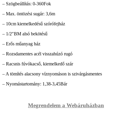
– Szögbeállítás: 0-360Fok
– Max. öntözési sugár: 3,6m
– 10cm kiemelkedésű szórófejház
– 1/2″BM alsó bekötésű
– Erős műanyag ház
– Rozsdamentes acél visszahúzó rugó
– Racsnis fúvókacső, kiemelkedő szár
– A tömítés alacsony víznyomáson is szivárgásmentes
– Nyomástartomány: 1,38-3,45Bár
Megrendelem a Webáruházban