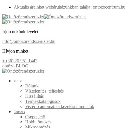
Aktuális árainkat webáruházunkban találja! ontozocentrum.hu
Írjon nekünk levelet
info@ontozorendszeruzlet.hu
Hívjon minket
+ (36) 20 951 1442
öntöző BLOG
Infók:
Rólunk
Víztelenítés, téliesítés
Kiszállítás
Termékkatalógusok
Vezérlő automatika kezelési útmutatók
Öntözés
Csepegtető
Hobbi öntözés
Mikroöntözés