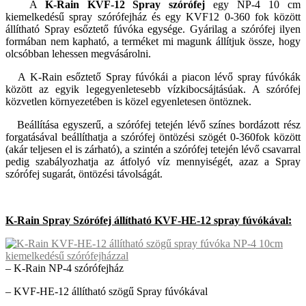
A
K-Rain KVF-12 Spray szórófej
egy NP-4 10 cm
kiemelkedésű spray szórófejház és egy KVF12 0-360 fok között
állítható Spray esőztető fúvóka egysége. Gyárilag a szórófej ilyen
formában nem kapható, a terméket mi magunk állítjuk össze, hogy
olcsóbban lehessen megvásárolni.
A K-Rain esőztető Spray fúvókái a piacon lévő spray fúvókák
között az egyik legegyenletesebb vízkibocsájtásúak. A szórófej
közvetlen környezetében is közel egyenletesen öntöznek.
Beállítása egyszerű, a szórófej tetején lévő színes bordázott rész
forgatásával beállíthatja a szórófej öntözési szögét 0-360fok között
(akár teljesen el is zárható), a szintén a szórófej tetején lévő csavarral
pedig szabályozhatja az átfolyó víz mennyiségét, azaz a Spray
szórófej sugarát, öntözési távolságát.
K-Rain Spray Szórófej állítható KVF-HE-12 spray fúvókával:
– K-Rain NP-4 szórófejház
– KVF-HE-12 állítható szögű Spray fúvókával