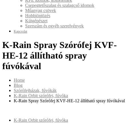
KPE idomok, kötőelemek
Csepegtetőszalag és szalagcső idomok
Műanyag csövek
Hobbiöntözés
Kútgépészet
Szerszám és egyéb szerelvények
Kapcsolat
K-Rain Spray Szórófej KVF-
HE-12 állítható spray
fúvókával
Home
Blog
Szórófejházak, fúvókák
K-Rain Orbit szórófej, fúvóka
K-Rain Spray Szórófej KVF-HE-12 állítható spray fúvókával
K-Rain Orbit szórófej, fúvóka