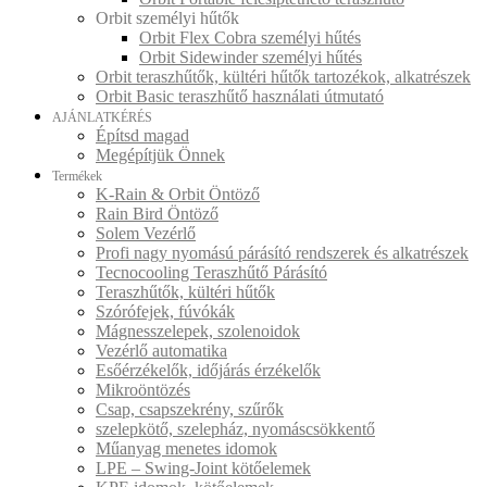
Orbit személyi hűtők
Orbit Flex Cobra személyi hűtés
Orbit Sidewinder személyi hűtés
Orbit teraszhűtők, kültéri hűtők tartozékok, alkatrészek
Orbit Basic teraszhűtő használati útmutató
AJÁNLATKÉRÉS
Építsd magad
Megépítjük Önnek
Termékek
K-Rain & Orbit Öntöző
Rain Bird Öntöző
Solem Vezérlő
Profi nagy nyomású párásító rendszerek és alkatrészek
Tecnocooling Teraszhűtő Párásító
Teraszhűtők, kültéri hűtők
Szórófejek, fúvókák
Mágnesszelepek, szolenoidok
Vezérlő automatika
Esőérzékelők, időjárás érzékelők
Mikroöntözés
Csap, csapszekrény, szűrők
szelepkötő, szelepház, nyomáscsökkentő
Műanyag menetes idomok
LPE – Swing-Joint kötőelemek