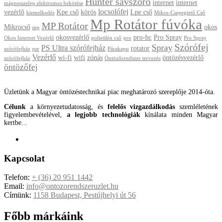
Hunter sávszóró
internet
internet
mágnesszelep elektromos bekötése
locsolófej
vezérlő
Kpe cső
körös
Lpe cső
kiemelkedés
Mikro-Csepegtető Cső
Mp Rotátor fúvóka
MP Rotátor
Mikrocső
okos
mp
okosvezérlő
pro-hc
Pro Spray
Okos Internet Vezérlő
polietilén cső
pro
Pro Spray
Szórófej
Spray
PS Ultra szórófejház
rotator
szórófejház
psr
Párakapu
Vezérlő
wi-fi
wifi
zónás
öntözésvezérlő
szórófejház
Öntözőrendszer tervezés
öntözőfej
Üzletünk a Magyar öntözéstechnikai piac meghatározó szereplője 2014-óta.
Célunk
a környezetudatosság, és
felelős vizgazdálkodás
szemléletének
figyelembevételével,
a legjobb technológiák
kínálata minden Magyar
kertbe...
Kapcsolat
Telefon:
+ (36) 20 951 1442
Email:
info@ontozorendszeruzlet.hu
Címünk:
1158 Budapest, Pestújhelyi út 56
Főbb márkáink