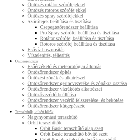
Öntözés rotátor szórófejekkel
Öntözés rotoros szórófejekkel
Öntözés spray szórófejekkel
Szórófejek beállítása és tisztítása
Csepegtetőrendszer beállítása
Pro Spray szórófej beállítása és tisztítása
Rotátor szórófej beállítása és tisztítása
Rotoros szórófej beállítása és tisztítása
Esővíz hasznosítás
Víztelenítés, téliesítés
Öntözőrendszer
Esőérzékelő és meteorológiai állomás
Öntözőrendszer építés
Öntözési zónák és alkatrészei
Öntözőrendszer gerincvezetéke és zónákra osztása
Öntözőrendszer vízrákötés alkatrészei
Öntözővezérlő beállítása
Öntözőrendszer vezérlő felszerelése- és bekötése
Öntözőrendszer kútgépészete
Teraszhűtők, kültéri hűtők
Nagynyomású teraszhűtő
Orbit teraszhűtők
Orbit Basic teraszhűtő alap szett
Orbit Basic teraszhűtő bővítő szett
Orbit Portable felcsíptethető teraszhűtő