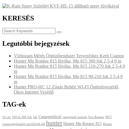
KERESÉS
Legutóbbi bejegyzések
Vízhozam Mérés Öntözőrendszer Tervezéshez Kerti Csapon
Hunter Mp Rotátor 815 fúvóka, Mp 815 360 fok 2,5-4,9 m
Hunter Mp Rotátor 815 fúvóka, Mp 815 210-270 fok 2,5-4,9
m
Hunter Mp Rotátor 815 fúvóka, Mp 815 90-210 fok 2,5-4,9
m
Hunter PRO-HC 12 Zónás Beltéri WI-FI Öntözésvezérlő,
Okos Internet Vezérlő
TAG-ek
Csepegtetőcső
10 cm
180 és 360 fok
bár
csepegtető öntözés
Eco Rotator
HCV
hunter
Hunter Mp Rotator 815
visszacsapószelep szórófejek alá
Hunter