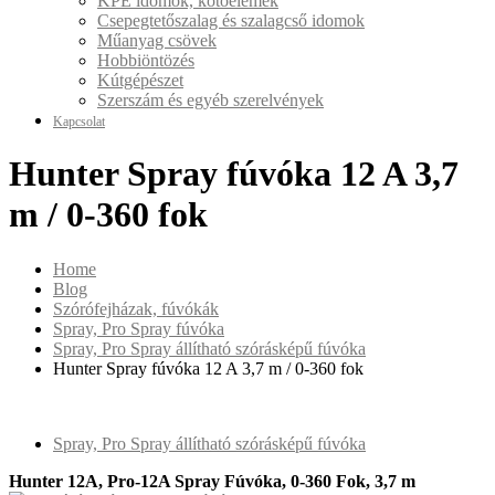
KPE idomok, kötőelemek
Csepegtetőszalag és szalagcső idomok
Műanyag csövek
Hobbiöntözés
Kútgépészet
Szerszám és egyéb szerelvények
Kapcsolat
Hunter Spray fúvóka 12 A 3,7
m / 0-360 fok
Home
Blog
Szórófejházak, fúvókák
Spray, Pro Spray fúvóka
Spray, Pro Spray állítható szórásképű fúvóka
Hunter Spray fúvóka 12 A 3,7 m / 0-360 fok
Spray, Pro Spray állítható szórásképű fúvóka
Hunter 12A, Pro-12A Spray Fúvóka, 0-360 Fok, 3,7 m