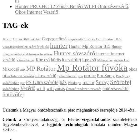
m
Hunter PRO-HC 12 Zónás Beltéri WI-FI Öntözésvezérlő,
Okos Internet Vezérlő
TAG-ek
Csepegtetőcső
10 cm
180 és 360 fok
bár
csepegtető öntözés
Eco Rotator
HCV
hunter
Hunter Mp Rotator 815
visszacsapószelep szórófejek alá
Hunter
Hunter sávszóró
internet
internet
mágnesszelep elektromos bekötése
locsolófej
vezérlő
Kpe cső
körös
Lpe cső
kiemelkedés
Mikro-Csepegtető Cső
Mp Rotátor fúvóka
MP Rotátor
Mikrocső
okos
mp
okosvezérlő
pro-hc
Pro Spray
Okos Internet Vezérlő
polietilén cső
pro
Pro Spray
Szórófej
Spray
PS Ultra szórófejház
rotator
szórófejház
psr
Párakapu
Vezérlő
wi-fi
wifi
zónás
öntözésvezérlő
szórófejház
Öntözőrendszer tervezés
öntözőfej
Üzletünk a Magyar öntözéstechnikai piac meghatározó szereplője 2014-óta.
Célunk
a környezetudatosság, és
felelős vizgazdálkodás
szemléletének
figyelembevételével,
a legjobb technológiák
kínálata minden Magyar
kertbe...