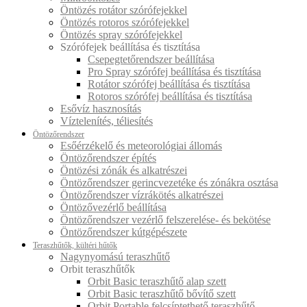
Öntözés rotátor szórófejekkel
Öntözés rotoros szórófejekkel
Öntözés spray szórófejekkel
Szórófejek beállítása és tisztítása
Csepegtetőrendszer beállítása
Pro Spray szórófej beállítása és tisztítása
Rotátor szórófej beállítása és tisztítása
Rotoros szórófej beállítása és tisztítása
Esővíz hasznosítás
Víztelenítés, téliesítés
Öntözőrendszer
Esőérzékelő és meteorológiai állomás
Öntözőrendszer építés
Öntözési zónák és alkatrészei
Öntözőrendszer gerincvezetéke és zónákra osztása
Öntözőrendszer vízrákötés alkatrészei
Öntözővezérlő beállítása
Öntözőrendszer vezérlő felszerelése- és bekötése
Öntözőrendszer kútgépészete
Teraszhűtők, kültéri hűtők
Nagynyomású teraszhűtő
Orbit teraszhűtők
Orbit Basic teraszhűtő alap szett
Orbit Basic teraszhűtő bővítő szett
Orbit Portable felcsíptethető teraszhűtő