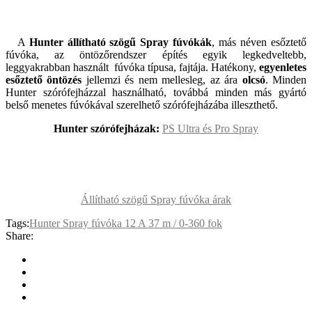
A
Hunter állítható szögű Spray fúvókák
, más néven esőztető
fúvóka, az öntözőrendszer építés egyik legkedveltebb,
leggyakrabban használt fúvóka típusa, fajtája. Hatékony,
egyenletes
esőztető öntözés
jellemzi és nem mellesleg, az ára
olcsó
. Minden
Hunter szórófejházzal használható, továbbá minden más gyártó
belső menetes fúvókával szerelhető szórófejházába illeszthető.
Hunter szórófejházak:
PS Ultra és Pro Spray
Állítható szögű Spray fúvóka árak
Tags:
Hunter Spray fúvóka 12 A 37 m / 0-360 fok
Share: