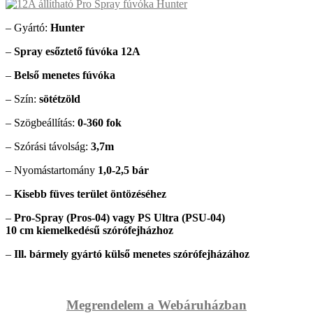
– Gyártó:
Hunter
–
Spray esőztető fúvóka 12A
–
Belső menetes fúvóka
– Szín:
sötétzöld
– Szögbeállítás:
0-360 fok
– Szórási távolság:
3,7m
– Nyomástartomány
1,0-2,5 bár
–
Kisebb füves terület öntözéséhez
–
Pro-Spray (Pros-04) vagy PS Ultra (PSU-04)
10 cm kiemelkedésű szórófejházhoz
–
Ill. bármely gyártó külső menetes szórófejházához
Megrendelem a Webáruházban