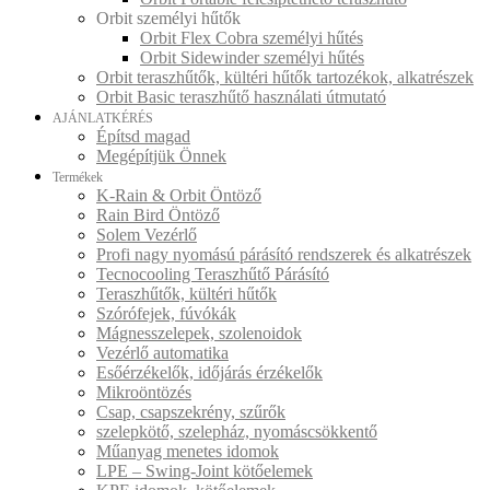
Orbit személyi hűtők
Orbit Flex Cobra személyi hűtés
Orbit Sidewinder személyi hűtés
Orbit teraszhűtők, kültéri hűtők tartozékok, alkatrészek
Orbit Basic teraszhűtő használati útmutató
AJÁNLATKÉRÉS
Építsd magad
Megépítjük Önnek
Termékek
K-Rain & Orbit Öntöző
Rain Bird Öntöző
Solem Vezérlő
Profi nagy nyomású párásító rendszerek és alkatrészek
Tecnocooling Teraszhűtő Párásító
Teraszhűtők, kültéri hűtők
Szórófejek, fúvókák
Mágnesszelepek, szolenoidok
Vezérlő automatika
Esőérzékelők, időjárás érzékelők
Mikroöntözés
Csap, csapszekrény, szűrők
szelepkötő, szelepház, nyomáscsökkentő
Műanyag menetes idomok
LPE – Swing-Joint kötőelemek