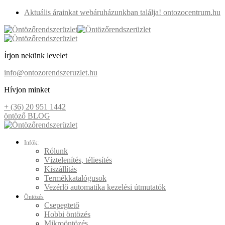
Aktuális árainkat webáruházunkban találja! ontozocentrum.hu
Írjon nekünk levelet
info@ontozorendszeruzlet.hu
Hívjon minket
+ (36) 20 951 1442
öntöző BLOG
Infók:
Rólunk
Víztelenítés, téliesítés
Kiszállítás
Termékkatalógusok
Vezérlő automatika kezelési útmutatók
Öntözés
Csepegtető
Hobbi öntözés
Mikroöntözés