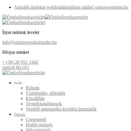
Aktuális árainkat webáruházunkban találja! ontozocentrum.hu
Írjon nekünk levelet
info@ontozorendszeruzlet.hu
Hívjon minket
+ (36) 20 951 1442
öntöző BLOG
Infók:
Rólunk
Víztelenítés, téliesítés
Kiszállítás
Termékkatalógusok
Vezérlő automatika kezelési útmutatók
Öntözés
Csepegtető
Hobbi öntözés
Mikroöntözés