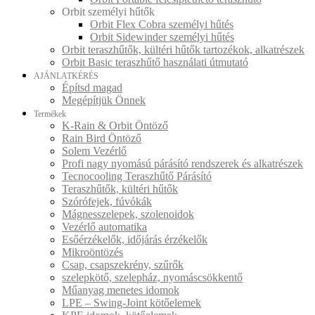
Orbit személyi hűtők
Orbit Flex Cobra személyi hűtés
Orbit Sidewinder személyi hűtés
Orbit teraszhűtők, kültéri hűtők tartozékok, alkatrészek
Orbit Basic teraszhűtő használati útmutató
AJÁNLATKÉRÉS
Építsd magad
Megépítjük Önnek
Termékek
K-Rain & Orbit Öntöző
Rain Bird Öntöző
Solem Vezérlő
Profi nagy nyomású párásító rendszerek és alkatrészek
Tecnocooling Teraszhűtő Párásító
Teraszhűtők, kültéri hűtők
Szórófejek, fúvókák
Mágnesszelepek, szolenoidok
Vezérlő automatika
Esőérzékelők, időjárás érzékelők
Mikroöntözés
Csap, csapszekrény, szűrők
szelepkötő, szelepház, nyomáscsökkentő
Műanyag menetes idomok
LPE – Swing-Joint kötőelemek