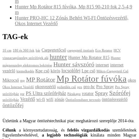
m
Hunter Mp Rotátor 815 fúvóka, Mp 815 90-210 fok 2,5-4,9
m
Hunter PRO-HC 12 Zónás Beltéri WI-FI Öntözésvezérlő,
Okos Internet Vezérlő
TAG-ek
Csepegtetőcső
10 cm
180 és 360 fok
bár
csepegtető öntözés
Eco Rotator
HCV
hunter
Hunter Mp Rotator 815
visszacsapószelep szórófejek alá
Hunter
Hunter sávszóró
internet
internet
mágnesszelep elektromos bekötése
locsolófej
vezérlő
Kpe cső
körös
Lpe cső
kiemelkedés
Mikro-Csepegtető Cső
Mp Rotátor fúvóka
MP Rotátor
Mikrocső
okos
mp
okosvezérlő
pro-hc
Pro Spray
Okos Internet Vezérlő
polietilén cső
pro
Pro Spray
Szórófej
Spray
PS Ultra szórófejház
rotator
szórófejház
psr
Párakapu
Vezérlő
wi-fi
wifi
zónás
öntözésvezérlő
szórófejház
Öntözőrendszer tervezés
öntözőfej
Üzletünk a Magyar öntözéstechnikai piac meghatározó szereplője 2014-óta.
Célunk
a környezetudatosság, és
felelős vizgazdálkodás
szemléletének
figyelembevételével,
a legjobb technológiák
kínálata minden Magyar