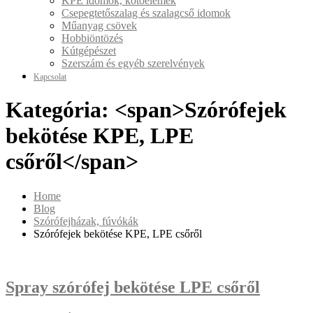
KPE idomok, kötőelemek
Csepegtetőszalag és szalagcső idomok
Műanyag csövek
Hobbiöntözés
Kútgépészet
Szerszám és egyéb szerelvények
Kapcsolat
Kategória: <span>Szórófejek
bekötése KPE, LPE
csőről</span>
Home
Blog
Szórófejházak, fúvókák
Szórófejek bekötése KPE, LPE csőről
Spray szórófej bekötése LPE csőről