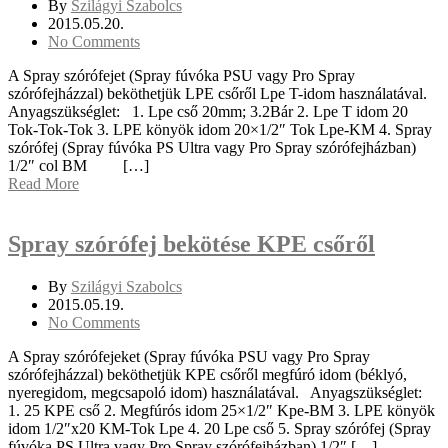
By
Szilágyi Szabolcs
2015.05.20.
No Comments
A Spray szórófejet (Spray fúvóka PSU vagy Pro Spray
szórófejházzal) beköthetjük LPE csőről Lpe T-idom használatával.
Anyagszükséglet: 1. Lpe cső 20mm; 3.2Bár 2. Lpe T idom 20
Tok-Tok-Tok 3. LPE könyök idom 20×1/2″ Tok Lpe-KM 4. Spray
szórófej (Spray fúvóka PS Ultra vagy Pro Spray szórófejházban)
1/2″ col BM […]
Read More
Spray szórófej bekötése KPE csőről
By
Szilágyi Szabolcs
2015.05.19.
No Comments
A Spray szórófejeket (Spray fúvóka PSU vagy Pro Spray
szórófejházzal) beköthetjük KPE csőről megfúró idom (béklyó,
nyeregidom, megcsapoló idom) használatával. Anyagszükséglet:
1. 25 KPE cső 2. Megfúrós idom 25×1/2″ Kpe-BM 3. LPE könyök
idom 1/2″x20 KM-Tok Lpe 4. 20 Lpe cső 5. Spray szórófej (Spray
fúvóka PS Ultra vagy Pro Spray szórófejházban) 1/2″ […]