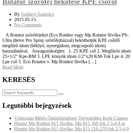
Rotátor szórófej bekötése KPE csőről
By
Szilágyi Szabolcs
2015.05.15.
No Comments
A Rotator szórófejeket (Eco Rotátor vagy Mp Rotator fúvóka PS-
Ultra illetve Pro Spray szórófejházzal) beköthetjük KPE csőről
megfúró idom (béklyó, nyeregidom, megcsapoló idom)
használatával. Anyagszükséglet: 1. 25 KPE cső 2. Megfúrós idom
25×1/2″ Kpe-BM 3. LPE könyök idom 1/2″x20 KM-Tok Lpe 4. 20
Lpe cső 5. Eco Rotator v. Mp Rotátor fúvóka […]
Read More
KERESÉS
Legutóbbi bejegyzések
Vízhozam Mérés Öntözőrendszer Tervezéshez Kerti Csapon
Hunter Mp Rotátor 815 fúvóka, Mp 815 360 fok 2,5-4,9 m
Hunter Mp Rotátor 815 fúvóka, Mp 815 210-270 fok 2,5-4,9