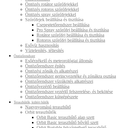
Öntözés rotátor szórófejekkel
Öntözés rotoros szórófejekkel
Öntözés spray szórófejekkel
Szórófejek beállítása és tisztítása
Csepegtetőrendszer beállítása
Pro Spray szórófej beállítása és tisztítása
Rotátor szórófej beállítása és tisztítása
Rotoros szórófej beállítása és tisztítása
Esővíz hasznosítás
Víztelenítés, téliesítés
Öntözőrendszer
Esőérzékelő és meteorológiai állomás
Öntözőrendszer építés
Öntözési zónák és alkatrészei
Öntözőrendszer gerincvezetéke és zónákra osztása
Öntözőrendszer vízrákötés alkatrészei
Öntözővezérlő beállítása
Öntözőrendszer vezérlő felszerelése- és bekötése
Öntözőrendszer kútgépészete
Teraszhűtők, kültéri hűtők
Nagynyomású teraszhűtő
Orbit teraszhűtők
Orbit Basic teraszhűtő alap szett
Orbit Basic teraszhűtő bővítő szett
Orbit Portable felcsíptethető teraszhűtő