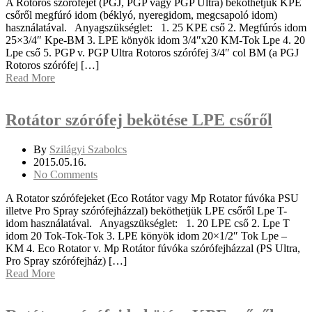
A Rotoros szórófejet (PGJ, PGP vagy PGP Ultra) beköthetjük KPE
csőről megfúró idom (béklyó, nyeregidom, megcsapoló idom)
használatával. Anyagszükséglet: 1. 25 KPE cső 2. Megfúrós idom
25×3/4″ Kpe-BM 3. LPE könyök idom 3/4″x20 KM-Tok Lpe 4. 20
Lpe cső 5. PGP v. PGP Ultra Rotoros szórófej 3/4″ col BM (a PGJ
Rotoros szórófej […]
Read More
Rotátor szórófej bekötése LPE csőről
By
Szilágyi Szabolcs
2015.05.16.
No Comments
A Rotator szórófejeket (Eco Rotátor vagy Mp Rotator fúvóka PSU
illetve Pro Spray szórófejházzal) beköthetjük LPE csőről Lpe T-
idom használatával. Anyagszükséglet: 1. 20 LPE cső 2. Lpe T
idom 20 Tok-Tok-Tok 3. LPE könyök idom 20×1/2″ Tok Lpe –
KM 4. Eco Rotator v. Mp Rotátor fúvóka szórófejházzal (PS Ultra,
Pro Spray szórófejház) […]
Read More