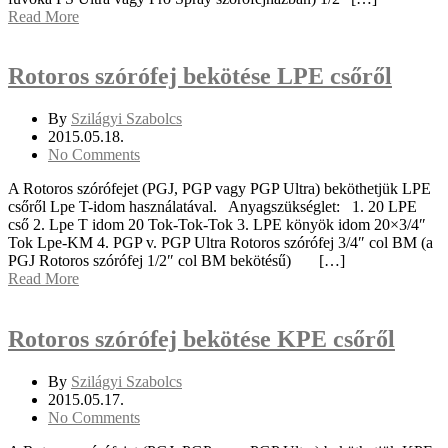
Read More
Rotoros szórófej bekötése LPE csőről
By
Szilágyi Szabolcs
2015.05.18.
No Comments
A Rotoros szórófejet (PGJ, PGP vagy PGP Ultra) beköthetjük LPE
csőről Lpe T-idom használatával. Anyagszükséglet: 1. 20 LPE
cső 2. Lpe T idom 20 Tok-Tok-Tok 3. LPE könyök idom 20×3/4″
Tok Lpe-KM 4. PGP v. PGP Ultra Rotoros szórófej 3/4″ col BM (a
PGJ Rotoros szórófej 1/2″ col BM bekötésű) […]
Read More
Rotoros szórófej bekötése KPE csőről
By
Szilágyi Szabolcs
2015.05.17.
No Comments