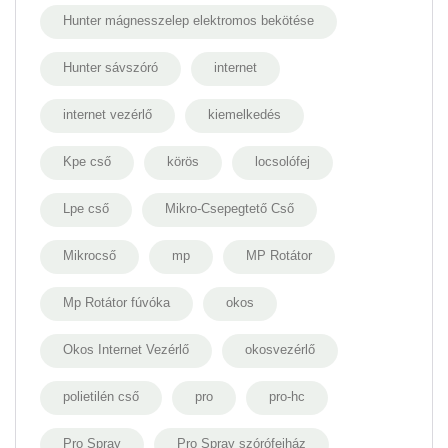
Hunter mágnesszelep elektromos bekötése
Hunter sávszóró
internet
internet vezérlő
kiemelkedés
Kpe cső
körös
locsolófej
Lpe cső
Mikro-Csepegtető Cső
Mikrocső
mp
MP Rotátor
Mp Rotátor fúvóka
okos
Okos Internet Vezérlő
okosvezérlő
polietilén cső
pro
pro-hc
Pro Spray
Pro Spray szórófejház