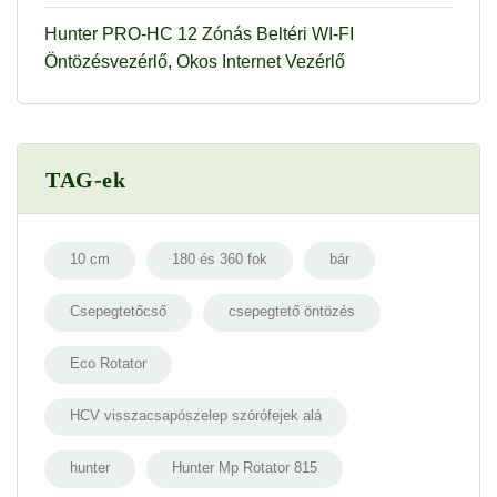
Hunter PRO-HC 12 Zónás Beltéri WI-FI
Öntözésvezérlő, Okos Internet Vezérlő
TAG-ek
10 cm
180 és 360 fok
bár
Csepegtetőcső
csepegtető öntözés
Eco Rotator
HCV visszacsapószelep szórófejek alá
hunter
Hunter Mp Rotator 815