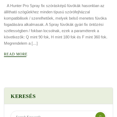
A Hunter Pro Spray fix szórásképű fúvókák hasonlóan az
állítható szögűekhez minden típusú szórófejházzal
kompatibilisek / szerelhetőek, melyek belső menetes fúvóka
fogadására alkalmasak. A Spray fúvókák gyári fix öntözési
szélességben / fokban locsolnak, ezek a paraméterek a
következők: Q mint 90 fok, H mint 180 fok és F mint 360 fok.
Megrendelem a […]
READ MORE
KERESÉS