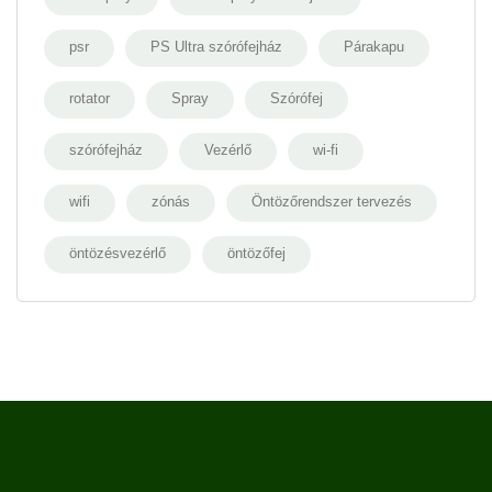
psr
PS Ultra szórófejház
Párakapu
rotator
Spray
Szórófej
szórófejház
Vezérlő
wi-fi
wifi
zónás
Öntözőrendszer tervezés
öntözésvezérlő
öntözőfej