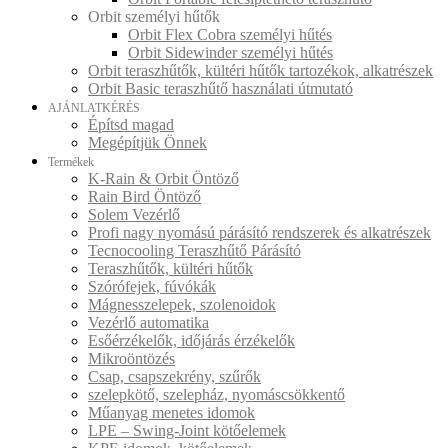
Orbit személyi hűtők
Orbit Flex Cobra személyi hűtés
Orbit Sidewinder személyi hűtés
Orbit teraszhűtők, kültéri hűtők tartozékok, alkatrészek
Orbit Basic teraszhűtő használati útmutató
AJÁNLATKÉRÉS
Építsd magad
Megépítjük Önnek
Termékek
K-Rain & Orbit Öntöző
Rain Bird Öntöző
Solem Vezérlő
Profi nagy nyomású párásító rendszerek és alkatrészek
Tecnocooling Teraszhűtő Párásító
Teraszhűtők, kültéri hűtők
Szórófejek, fúvókák
Mágnesszelepek, szolenoidok
Vezérlő automatika
Esőérzékelők, időjárás érzékelők
Mikroöntözés
Csap, csapszekrény, szűrők
szelepkötő, szelepház, nyomáscsökkentő
Műanyag menetes idomok
LPE – Swing-Joint kötőelemek