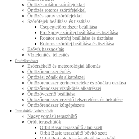
Öntözés rotátor szórófejekkel
Öntözés rotoros szórófejekkel
Öntözés spray szórófejekkel
Szórófejek beállítása és tisztítása
Csepegtetőrendszer beállítása
Pro Spray szórófej beállítása és tisztítása
Rotátor szórófej beállítása és tisztítása
Rotoros szórófej beállítása és tisztítása
Esővíz hasznosítás
Víztelenítés, téliesítés
Öntözőrendszer
Esőérzékelő és meteorológiai állomás
Öntözőrendszer építés
Öntözési zónák és alkatrészei
Öntözőrendszer gerincvezetéke és zónákra osztása
Öntözőrendszer vízrákötés alkatrészei
Öntözővezérlő beállítása
Öntözőrendszer vezérlő felszerelése- és bekötése
Öntözőrendszer kútgépészete
Teraszhűtők, kültéri hűtők
Nagynyomású teraszhűtő
Orbit teraszhűtők
Orbit Basic teraszhűtő alap szett
Orbit Basic teraszhűtő bővítő szett
Orbit Portable felcsíptethető teraszhűtő