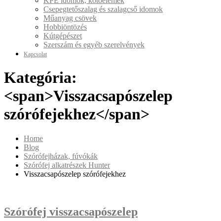
KPE idomok, kötőelemek
Csepegtetőszalag és szalagcső idomok
Műanyag csövek
Hobbiöntözés
Kútgépészet
Szerszám és egyéb szerelvények
Kapcsolat
Kategória:
<span>Visszacsapószelep
szórófejekhez</span>
Home
Blog
Szórófejházak, fúvókák
Szórófej alkatrészek Hunter
Visszacsapószelep szórófejekhez
Szórófej visszacsapószelep