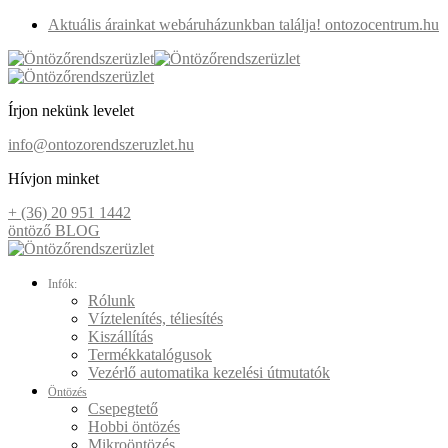
Aktuális árainkat webáruházunkban találja! ontozocentrum.hu
Írjon nekünk levelet
info@ontozorendszeruzlet.hu
Hívjon minket
+ (36) 20 951 1442
öntöző BLOG
Infók:
Rólunk
Víztelenítés, téliesítés
Kiszállítás
Termékkatalógusok
Vezérlő automatika kezelési útmutatók
Öntözés
Csepegtető
Hobbi öntözés
Mikroöntözés