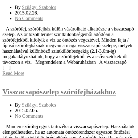
By
Szilágyi Szabolcs
2015.02.26.
No Comments
A szórófej, szórófejház külön vásárolható alkatrésze a visszacsapó
szelep. Az öntözött terület szintkülönbségeiből adódóan a
szórófejekből kifolyik a víz az öntözés végeztével. Minden fajta /
típusú szórófejháznak megvan a maga visszacsapó szelepe, melyek
használatával különböző szintkülönbségekig (2,1-3,0m-ig)
megakadályozhatjuk, hogy a szórófejekből és a csővezetékekből
távozzon a víz. Megrendelem a Webáruházban A visszacsapó
[…]
Read More
Visszacsapószelep szórófejházakhoz
By
Szilágyi Szabolcs
2015.02.05.
No Comments
Minden szórófej egyik tartozéka a visszacsapószelep. Használatuk
elengedhetetlen, ha az automata öntözőrendszer egyazon öntözési
körén belül szintkülönbség eltérés van. A szórófejházakba más-más