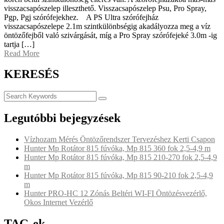
visszacsapószelep illeszthető. Visszacsapószelep Psu, Pro Spray,
Pgp, Pgj szórófejekhez. A PS Ultra szórófejház
visszacsapószelepe 2.1m szintkülönbségig akadályozza meg a víz
öntözőfejből való szivárgását, míg a Pro Spray szórófejeké 3.0m -ig
tartja […]
Read More
KERESÉS
Legutóbbi bejegyzések
Vízhozam Mérés Öntözőrendszer Tervezéshez Kerti Csapon
Hunter Mp Rotátor 815 fúvóka, Mp 815 360 fok 2,5-4,9 m
Hunter Mp Rotátor 815 fúvóka, Mp 815 210-270 fok 2,5-4,9
m
Hunter Mp Rotátor 815 fúvóka, Mp 815 90-210 fok 2,5-4,9
m
Hunter PRO-HC 12 Zónás Beltéri WI-FI Öntözésvezérlő,
Okos Internet Vezérlő
TAG-ek