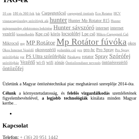
Csepegtetőcső
10 cm
180 és 360 fok
bár
csepegtető öntözés
Eco Rotator
HCV
hunter
Hunter Mp Rotator 815
visszacsapószelep szórófejek alá
Hunter
Hunter sávszóró
internet
internet
mágnesszelep elektromos bekötése
locsolófej
vezérlő
Kpe cső
körös
Lpe cső
kiemelkedés
Mikro-Csepegtető Cső
Mp Rotátor fúvóka
MP Rotátor
Mikrocső
okos
mp
okosvezérlő
pro-hc
Pro Spray
Okos Internet Vezérlő
polietilén cső
pro
Pro Spray
Szórófej
Spray
PS Ultra szórófejház
rotator
szórófejház
psr
Párakapu
Vezérlő
wi-fi
wifi
zónás
öntözésvezérlő
szórófejház
Öntözőrendszer tervezés
öntözőfej
Üzletünk a Magyar öntözéstechnikai piac meghatározó szereplője 2014-óta.
Célunk
a környezetudatosság, és
felelős vizgazdálkodás
szemléletének
figyelembevételével,
a legjobb technológiák
kínálata minden Magyar
kertbe...
Kapcsolat
Telefon:
+ (36) 20 951 1442