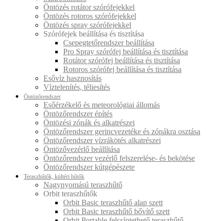
Öntözés rotátor szórófejekkel
Öntözés rotoros szórófejekkel
Öntözés spray szórófejekkel
Szórófejek beállítása és tisztítása
Csepegtetőrendszer beállítása
Pro Spray szórófej beállítása és tisztítása
Rotátor szórófej beállítása és tisztítása
Rotoros szórófej beállítása és tisztítása
Esővíz hasznosítás
Víztelenítés, téliesítés
Öntözőrendszer
Esőérzékelő és meteorológiai állomás
Öntözőrendszer építés
Öntözési zónák és alkatrészei
Öntözőrendszer gerincvezetéke és zónákra osztása
Öntözőrendszer vízrákötés alkatrészei
Öntözővezérlő beállítása
Öntözőrendszer vezérlő felszerelése- és bekötése
Öntözőrendszer kútgépészete
Teraszhűtők, kültéri hűtők
Nagynyomású teraszhűtő
Orbit teraszhűtők
Orbit Basic teraszhűtő alap szett
Orbit Basic teraszhűtő bővítő szett
Orbit Portable felcsíptethető teraszhűtő