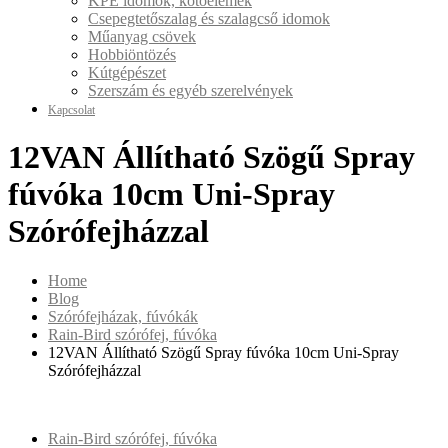
KPE idomok, kötőelemek
Csepegtetőszalag és szalagcső idomok
Műanyag csövek
Hobbiöntözés
Kútgépészet
Szerszám és egyéb szerelvények
Kapcsolat
12VAN Állítható Szögű Spray
fúvóka 10cm Uni-Spray
Szórófejházzal
Home
Blog
Szórófejházak, fúvókák
Rain-Bird szórófej, fúvóka
12VAN Állítható Szögű Spray fúvóka 10cm Uni-Spray
Szórófejházzal
Rain-Bird szórófej, fúvóka