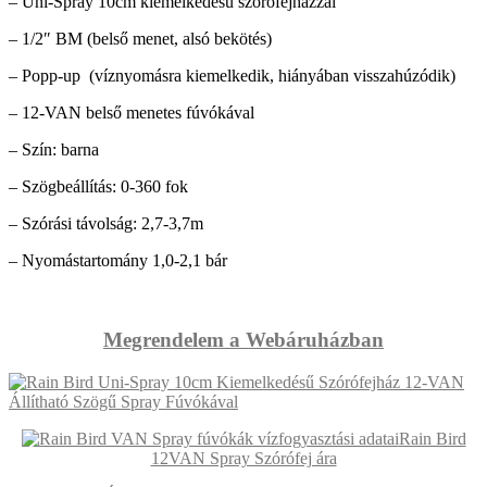
– Uni-Spray 10cm kiemelkedésű szórófejházzal
– 1/2″ BM (belső menet, alsó bekötés)
– Popp-up (víznyomásra kiemelkedik, hiányában visszahúzódik)
– 12-VAN belső menetes fúvókával
– Szín: barna
– Szögbeállítás: 0-360 fok
– Szórási távolság: 2,7-3,7m
– Nyomástartomány 1,0-2,1 bár
Megrendelem a Webáruházban
Rain Bird
12VAN Spray Szórófej ára