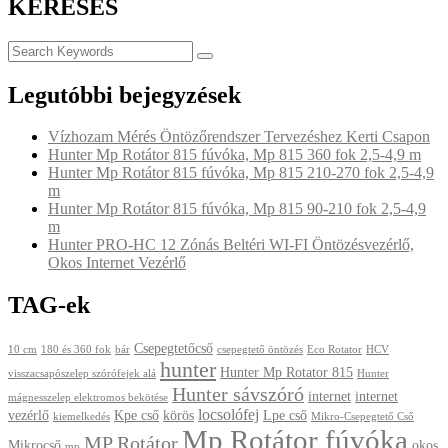
KERESÉS
Legutóbbi bejegyzések
Vízhozam Mérés Öntözőrendszer Tervezéshez Kerti Csapon
Hunter Mp Rotátor 815 fúvóka, Mp 815 360 fok 2,5-4,9 m
Hunter Mp Rotátor 815 fúvóka, Mp 815 210-270 fok 2,5-4,9
m
Hunter Mp Rotátor 815 fúvóka, Mp 815 90-210 fok 2,5-4,9
m
Hunter PRO-HC 12 Zónás Beltéri WI-FI Öntözésvezérlő,
Okos Internet Vezérlő
TAG-ek
Csepegtetőcső
10 cm
180 és 360 fok
bár
csepegtető öntözés
Eco Rotator
HCV
hunter
Hunter Mp Rotator 815
visszacsapószelep szórófejek alá
Hunter
Hunter sávszóró
internet
internet
mágnesszelep elektromos bekötése
locsolófej
vezérlő
Kpe cső
körös
Lpe cső
kiemelkedés
Mikro-Csepegtető Cső
Mp Rotátor fúvóka
MP Rotátor
Mikrocső
okos
mp