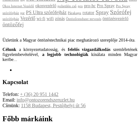
okosvezérlő
pro-hc
Pro Spray
Okos Internet Vezérlő
polietilén cső
pro
Pro Spray
Szórófej
Spray
PS Ultra szórófejház
rotator
szórófejház
psr
Párakapu
Vezérlő
wi-fi
wifi
zónás
öntözésvezérlő
szórófejház
Öntözőrendszer tervezés
öntözőfej
Üzletünk a Magyar öntözéstechnikai piac meghatározó szereplője 2014-óta.
Célunk
a környezetudatosság, és
felelős vizgazdálkodás
szemléletének
figyelembevételével,
a legjobb technológiák
kínálata minden Magyar
kertbe...
Kapcsolat
Telefon:
+ (36) 20 951 1442
Email:
info@ontozorendszeruzlet.hu
Címünk:
1158 Budapest, Pestújhelyi út 56
Főbb márkáink