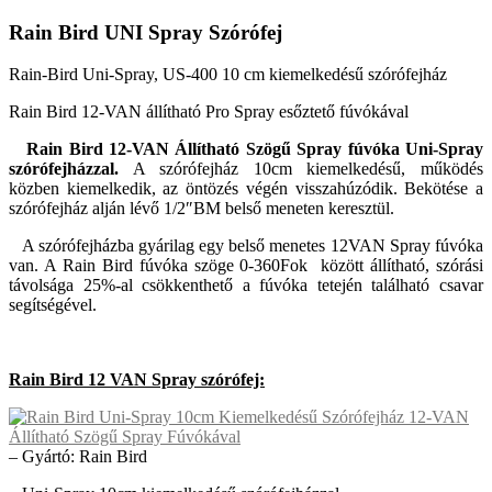
Rain Bird UNI Spray Szórófej
Rain-Bird Uni-Spray, US-400 10 cm kiemelkedésű szórófejház
Rain Bird 12-VAN állítható Pro Spray esőztető fúvókával
Rain Bird 12-VAN Állítható Szögű Spray fúvóka Uni-Spray
szórófejházzal.
A szórófejház 10cm kiemelkedésű, működés
közben kiemelkedik, az öntözés végén visszahúzódik. Bekötése a
szórófejház alján lévő 1/2″BM belső meneten keresztül.
A szórófejházba gyárilag egy belső menetes 12VAN Spray fúvóka
van. A Rain Bird fúvóka szöge 0-360Fok között állítható, szórási
távolsága 25%-al csökkenthető a fúvóka tetején található csavar
segítségével.
Rain Bird 12 VAN Spray szórófej:
– Gyártó: Rain Bird