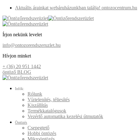
Aktuális árainkat webáruházunkban találja! ontozocentrum.hu
Írjon nekünk levelet
info@ontozorendszeruzlet.hu
Hívjon minket
+ (36) 20 951 1442
öntöző BLOG
Infók:
Rólunk
Víztelenítés, téliesítés
Kiszállítás
Termékkatalógusok
Vezérlő automatika kezelési útmutatók
Öntözés
Csepegtető
Hobbi öntözés
Mikroöntözés