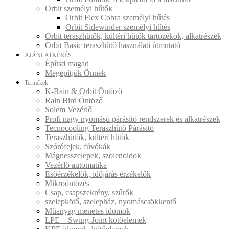
Orbit személyi hűtők
Orbit Flex Cobra személyi hűtés
Orbit Sidewinder személyi hűtés
Orbit teraszhűtők, kültéri hűtők tartozékok, alkatrészek
Orbit Basic teraszhűtő használati útmutató
AJÁNLATKÉRÉS
Építsd magad
Megépítjük Önnek
Termékek
K-Rain & Orbit Öntöző
Rain Bird Öntöző
Solem Vezérlő
Profi nagy nyomású párásító rendszerek és alkatrészek
Tecnocooling Teraszhűtő Párásító
Teraszhűtők, kültéri hűtők
Szórófejek, fúvókák
Mágnesszelepek, szolenoidok
Vezérlő automatika
Esőérzékelők, időjárás érzékelők
Mikroöntözés
Csap, csapszekrény, szűrők
szelepkötő, szelepház, nyomáscsökkentő
Műanyag menetes idomok
LPE – Swing-Joint kötőelemek