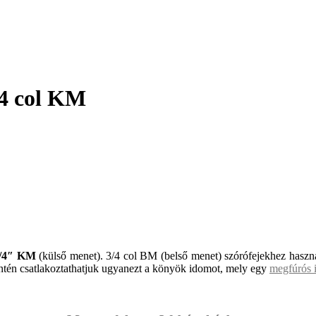
/4 col KM
/4″ KM
(külső menet). 3/4 col BM (belső menet) szórófejekhez has
ntén csatlakoztathatjuk ugyanezt a könyök idomot, mely egy
megfúrós 