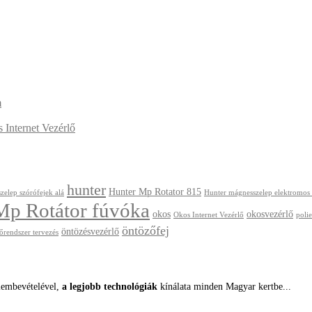
m
Internet Vezérlő
hunter
Hunter Mp Rotator 815
zelep szórófejek alá
Hunter mágnesszelep elektromos
Mp Rotátor fúvóka
okos
okosvezérlő
Okos Internet Vezérlő
polie
öntözőfej
öntözésvezérlő
őrendszer tervezés
lembevételével,
a legjobb technológiák
kínálata minden Magyar kertbe...