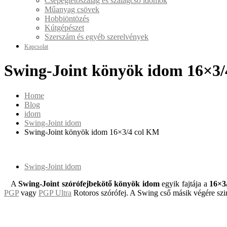
Csepegtetőszalag és szalagcső idomok
Műanyag csövek
Hobbiöntözés
Kútgépészet
Szerszám és egyéb szerelvények
Kapcsolat
Swing-Joint könyök idom 16×3
Home
Blog
idom
Swing-Joint idom
Swing-Joint könyök idom 16×3/4 col KM
Swing-Joint idom
A
Swing-Joint szórófejbekötő könyök idom
egyik fajtája a
16×3
PGP
vagy
PGP Ultra
Rotoros szórófej. A Swing cső másik végére szi