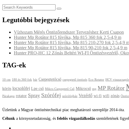
Legutóbbi bejegyzések
Vízhozam Mérés Öntözőrendszer Tervezéshez Kerti Csapon
Hunter Mp Rotátor 815 fúvóka, Mp 815 360 fok 2,5-4,9 m
Hunter Mp Rotátor 815 fúvóka, Mp 815 210-270 fok 2,5-4,9 
Hunter Mp Rotátor 815 fúvóka, Mp 815 90-210 fok 2,5-4,9 m
Hunter PRO-HC 12 Zónás Beltéri WI-FI Öntözésvezérlő, Okos 
TAG-ek
Csepegtetőcső
10 cm
180 és 360 fok
bár
csepegtető öntözés
Eco Rotator
HCV visszacsapós
MP Rotátor
locsolófej
körös
Lpe cső
Mikrocső
Mikro-Csepegtető Cső
mp
Szórófej
Spray
Vezérlő
rotator
wi-fi
wifi
zónás
Párakapu
szórófejház
Öntöz
Üzletünk a Magyar öntözéstechnikai piac meghatározó szereplője 2014-óta.
Célunk
a környezetudatosság, és
felelős vizgazdálkodás
szemléletének figye