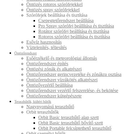
Öntözés rotoros szórófejekkel
Öntözés spray szórófejekkel
Szórófejek beállítása és tisztítása
Csepegtetőrendszer beállítása
Pro Spray szórófej beállítása és tisztítása
Rotátor szórófej beállítása és tisztítása
Rotoros szórófej beállítása és tisztítása
Esővíz hasznosítás
Víztelenítés, téliesítés
Öntözőrendszer
Esőérzékelő és meteorológiai állomás
Öntözőrendszer építés
Öntözési zónák és alkatrészei
Öntözőrendszer gerincvezetéke és zónákra osztása
Öntözőrendszer vízrákötés alkatrészei
Öntözővezérlő beállítása
Öntözőrendszer vezérlő felszerelése- és bekötése
Öntözőrendszer kútgépészete
Teraszhűtők, kültéri hűtők
Nagynyomású teraszhűtő
Orbit teraszhűtők
Orbit Basic teraszhűtő alap szett
Orbit Basic teraszhűtő bővítő szett
Orbit Portable felcsíptethető teraszhűtő
Orbit személyi hűtők