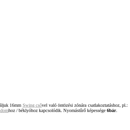
ználjuk 16mm
Swing cső
vel való öntözési zónára csatlakoztatáshoz, pl.:
idom
hoz / béklyóhoz kapcsolódik. Nyomástűrő képessége
6bár
.