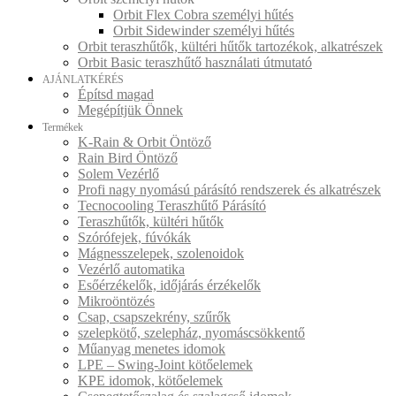
Orbit Flex Cobra személyi hűtés
Orbit Sidewinder személyi hűtés
Orbit teraszhűtők, kültéri hűtők tartozékok, alkatrészek
Orbit Basic teraszhűtő használati útmutató
AJÁNLATKÉRÉS
Építsd magad
Megépítjük Önnek
Termékek
K-Rain & Orbit Öntöző
Rain Bird Öntöző
Solem Vezérlő
Profi nagy nyomású párásító rendszerek és alkatrészek
Tecnocooling Teraszhűtő Párásító
Teraszhűtők, kültéri hűtők
Szórófejek, fúvókák
Mágnesszelepek, szolenoidok
Vezérlő automatika
Esőérzékelők, időjárás érzékelők
Mikroöntözés
Csap, csapszekrény, szűrők
szelepkötő, szelepház, nyomáscsökkentő
Műanyag menetes idomok
LPE – Swing-Joint kötőelemek
KPE idomok, kötőelemek