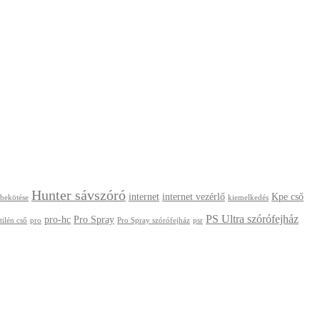
Hunter sávszóró
internet
internet vezérlő
Kpe cső
 bekötése
kiemelkedés
PS Ultra szórófejház
pro-hc
Pro Spray
tilén cső
pro
Pro Spray szórófejház
psr