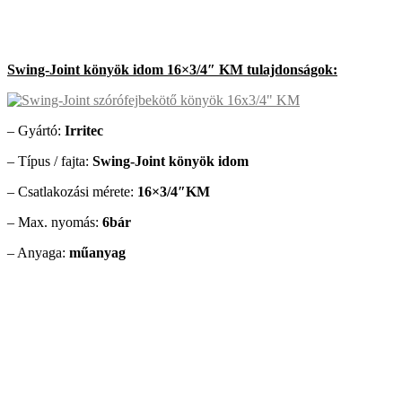
Swing-Joint könyök idom 16×3/4″ KM tulajdonságok:
– Gyártó:
Irritec
– Típus / fajta:
Swing-Joint könyök idom
– Csatlakozási mérete:
16×3/4″KM
– Max. nyomás:
6bár
– Anyaga:
műanyag