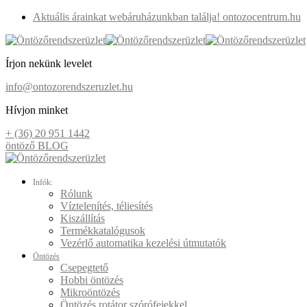
Aktuális árainkat webáruházunkban találja! ontozocentrum.hu
Írjon nekünk levelet
info@ontozorendszeruzlet.hu
Hívjon minket
+ (36) 20 951 1442
öntöző BLOG
Infók:
Rólunk
Víztelenítés, téliesítés
Kiszállítás
Termékkatalógusok
Vezérlő automatika kezelési útmutatók
Öntözés
Csepegtető
Hobbi öntözés
Mikroöntözés
Öntözés rotátor szórófejekkel