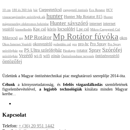
Csepegtetőcső
10 cm
180 és 360 fok
bár
csepegtető öntözés
Eco Rotator
HCV
hunter
Hunter Mp Rotator 815
visszacsapószelep szórófejek alá
Hunter
Hunter sávszóró
internet
internet
mágnesszelep elektromos bekötése
locsolófej
vezérlő
Kpe cső
körös
Lpe cső
kiemelkedés
Mikro-Csepegtető Cső
Mp Rotátor fúvóka
MP Rotátor
Mikrocső
okos
mp
okosvezérlő
pro-hc
Pro Spray
Okos Internet Vezérlő
polietilén cső
pro
Pro Spray
Szórófej
Spray
PS Ultra szórófejház
rotator
szórófejház
psr
Párakapu
Vezérlő
wi-fi
wifi
zónás
öntözésvezérlő
szórófejház
Öntözőrendszer tervezés
öntözőfej
Üzletünk a Magyar öntözéstechnikai piac meghatározó szereplője 2014-óta.
Célunk
a környezetudatosság, és
felelős vizgazdálkodás
szemléletének
figyelembevételével,
a legjobb technológiák
kínálata minden Magyar
kertbe...
Kapcsolat
Telefon:
+ (36) 20 951 1442