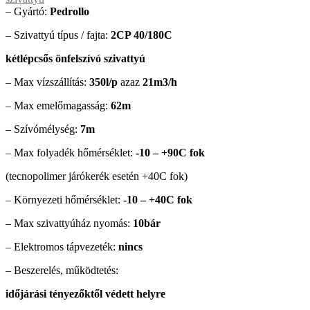
– Gyártó:
Pedrollo
– Szivattyú típus / fajta:
2CP 40/180C
kétlépcsős önfelszívó szivattyú
– Max vízszállítás:
350l/p
azaz
21m3/h
– Max emelőmagasság:
62m
– Szívómélység:
7m
– Max folyadék hőmérséklet:
-10 – +90C fok
(tecnopolimer járókerék esetén +40C fok)
– Környezeti hőmérséklet:
-10 – +40C fok
– Max szivattyúház nyomás:
10bár
– Elektromos tápvezeték:
nincs
– Beszerelés, működtetés:
időjárási tényezőktől védett helyre