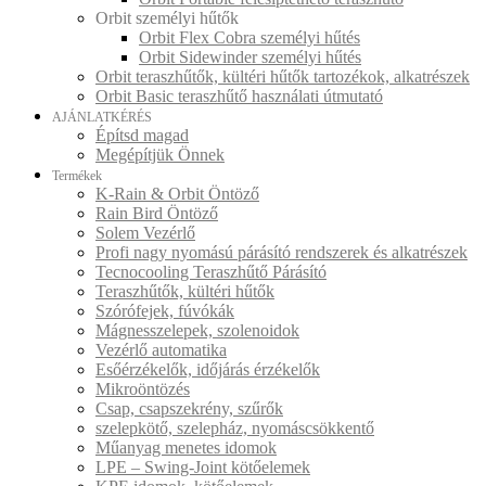
Orbit személyi hűtők
Orbit Flex Cobra személyi hűtés
Orbit Sidewinder személyi hűtés
Orbit teraszhűtők, kültéri hűtők tartozékok, alkatrészek
Orbit Basic teraszhűtő használati útmutató
AJÁNLATKÉRÉS
Építsd magad
Megépítjük Önnek
Termékek
K-Rain & Orbit Öntöző
Rain Bird Öntöző
Solem Vezérlő
Profi nagy nyomású párásító rendszerek és alkatrészek
Tecnocooling Teraszhűtő Párásító
Teraszhűtők, kültéri hűtők
Szórófejek, fúvókák
Mágnesszelepek, szolenoidok
Vezérlő automatika
Esőérzékelők, időjárás érzékelők
Mikroöntözés
Csap, csapszekrény, szűrők
szelepkötő, szelepház, nyomáscsökkentő
Műanyag menetes idomok
LPE – Swing-Joint kötőelemek