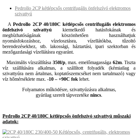
Pedrollo 2CP kétlépcsős centrifugális önfelszívó elektromos
szivattyú
A
Pedrollo 2CP 40/180C kétlépcsős centrifugális elektromos
önfelszívó szivattyú
kiemelkedő hatásfokának és
megbízhatóságának köszönhetően használhatjuk
nyomásfokozáshoz, vízelosztásra, vízellátókba, tűzoltó
berendezésekhez, stb. lakossági, háztartási, ipari szektorban és
mezőgazdasági vízellátásra egyaránt.
Maximális vízszállítása
350l/p
, max. emelőmagassága
62m
. Tiszta
víz szállítására alkalmas, a szállított folyadék (kémiailag a
szivattyúra nem ártalmas, koptatószemcséket nem tartalmazó) vagy
víz hőmérséklete max.
-10 – +90C fok
lehet.
Folyamatos működésre, szivattyúzásra alkalmas,
gyárilag szerelt tápvezetéke
nincs
.
Pedrollo 2CP 40/180C kétlépcsős önfelszívó szivattyú műszaki
adatok: