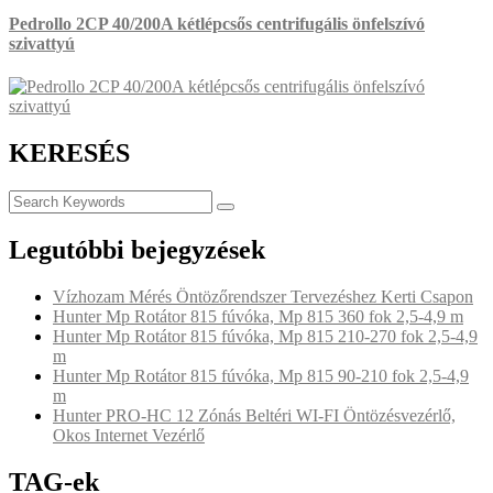
Pedrollo 2CP 40/200A kétlépcsős centrifugális önfelszívó
szivattyú
KERESÉS
Legutóbbi bejegyzések
Vízhozam Mérés Öntözőrendszer Tervezéshez Kerti Csapon
Hunter Mp Rotátor 815 fúvóka, Mp 815 360 fok 2,5-4,9 m
Hunter Mp Rotátor 815 fúvóka, Mp 815 210-270 fok 2,5-4,9
m
Hunter Mp Rotátor 815 fúvóka, Mp 815 90-210 fok 2,5-4,9
m
Hunter PRO-HC 12 Zónás Beltéri WI-FI Öntözésvezérlő,
Okos Internet Vezérlő
TAG-ek