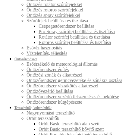
Öntözés rotátor szórófejekkel
Öntözés rotoros szórófejekkel
Öntözés spray szórófejekkel
Szórófejek beállítása és tisztítása
Csepegtetőrendszer beállítása
Pro Spray szórófej beállítása és tisztítása
Rotátor szórófej beállítása és tisztítása
Rotoros szórófej beállítása és tisztítása
Esővíz hasznosítás
Víztelenítés, téliesítés
Öntözőrendszer
Esőérzékelő és meteorológiai állomás
Öntözőrendszer építés
Öntözési zónák és alkatrészei
Öntözőrendszer gerincvezetéke és zónákra osztása
Öntözőrendszer vízrákötés alkatrészei
Öntözővezérlő beállítása
Öntözőrendszer vezérlő felszerelése- és bekötése
Öntözőrendszer kútgépészete
Teraszhűtők, kültéri hűtők
Nagynyomású teraszhűtő
Orbit teraszhűtők
Orbit Basic teraszhűtő alap szett
Orbit Basic teraszhűtő bővítő szett
Orbit Portable felcsíptethető teraszhűtő