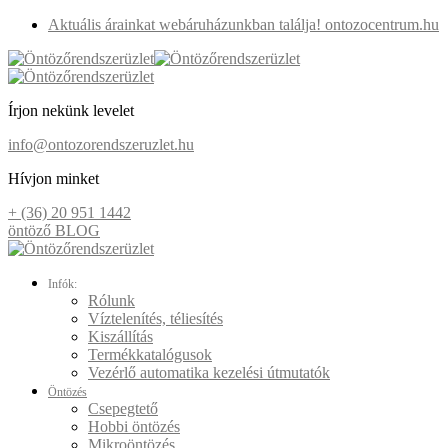
Aktuális árainkat webáruházunkban találja! ontozocentrum.hu
Írjon nekünk levelet
info@ontozorendszeruzlet.hu
Hívjon minket
+ (36) 20 951 1442
öntöző BLOG
Infók:
Rólunk
Víztelenítés, téliesítés
Kiszállítás
Termékkatalógusok
Vezérlő automatika kezelési útmutatók
Öntözés
Csepegtető
Hobbi öntözés
Mikroöntözés