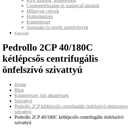
KPE idomok, kötőelemek
Csepegtetőszalag és szalagcső idomok
Műanyag csövek
Hobbiöntözés
Kútgépészet
Szerszám és egyéb szerelvények
Kapcsolat
Pedrollo 2CP 40/180C
kétlépcsős centrifugális
önfelszívó szivattyú
Home
Blog
Kútgépészet, kút alkatrészek
Szivattyú
Pedrollo 2CP kétlépcsős centrifugális önfelszívó elektromos
szivattyú
Pedrollo 2CP 40/180C kétlépcsős centrifugális önfelszívó
szivattyú