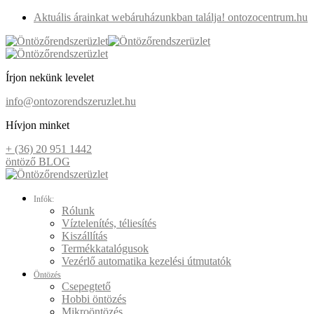
Aktuális árainkat webáruházunkban találja! ontozocentrum.hu
Írjon nekünk levelet
info@ontozorendszeruzlet.hu
Hívjon minket
+ (36) 20 951 1442
öntöző BLOG
Infók:
Rólunk
Víztelenítés, téliesítés
Kiszállítás
Termékkatalógusok
Vezérlő automatika kezelési útmutatók
Öntözés
Csepegtető
Hobbi öntözés
Mikroöntözés