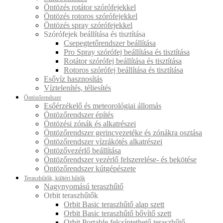
Öntözés rotátor szórófejekkel
Öntözés rotoros szórófejekkel
Öntözés spray szórófejekkel
Szórófejek beállítása és tisztítása
Csepegtetőrendszer beállítása
Pro Spray szórófej beállítása és tisztítása
Rotátor szórófej beállítása és tisztítása
Rotoros szórófej beállítása és tisztítása
Esővíz hasznosítás
Víztelenítés, téliesítés
Öntözőrendszer
Esőérzékelő és meteorológiai állomás
Öntözőrendszer építés
Öntözési zónák és alkatrészei
Öntözőrendszer gerincvezetéke és zónákra osztása
Öntözőrendszer vízrákötés alkatrészei
Öntözővezérlő beállítása
Öntözőrendszer vezérlő felszerelése- és bekötése
Öntözőrendszer kútgépészete
Teraszhűtők, kültéri hűtők
Nagynyomású teraszhűtő
Orbit teraszhűtők
Orbit Basic teraszhűtő alap szett
Orbit Basic teraszhűtő bővítő szett
Orbit Portable felcsíptethető teraszhűtő