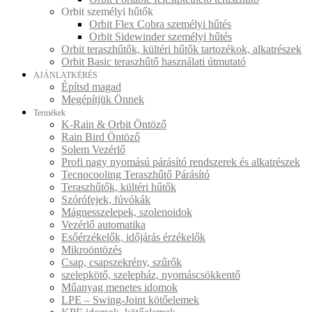
Orbit személyi hűtők
Orbit Flex Cobra személyi hűtés
Orbit Sidewinder személyi hűtés
Orbit teraszhűtők, kültéri hűtők tartozékok, alkatrészek
Orbit Basic teraszhűtő használati útmutató
AJÁNLATKÉRÉS
Építsd magad
Megépítjük Önnek
Termékek
K-Rain & Orbit Öntöző
Rain Bird Öntöző
Solem Vezérlő
Profi nagy nyomású párásító rendszerek és alkatrészek
Tecnocooling Teraszhűtő Párásító
Teraszhűtők, kültéri hűtők
Szórófejek, fúvókák
Mágnesszelepek, szolenoidok
Vezérlő automatika
Esőérzékelők, időjárás érzékelők
Mikroöntözés
Csap, csapszekrény, szűrők
szelepkötő, szelepház, nyomáscsökkentő
Műanyag menetes idomok
LPE – Swing-Joint kötőelemek