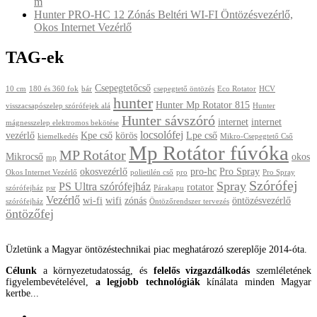
m
Hunter PRO-HC 12 Zónás Beltéri WI-FI Öntözésvezérlő,
Okos Internet Vezérlő
TAG-ek
Csepegtetőcső
10 cm
180 és 360 fok
bár
csepegtető öntözés
Eco Rotator
HCV
hunter
Hunter Mp Rotator 815
visszacsapószelep szórófejek alá
Hunter
Hunter sávszóró
internet
internet
mágnesszelep elektromos bekötése
locsolófej
vezérlő
Kpe cső
körös
Lpe cső
kiemelkedés
Mikro-Csepegtető Cső
Mp Rotátor fúvóka
MP Rotátor
Mikrocső
okos
mp
okosvezérlő
pro-hc
Pro Spray
Okos Internet Vezérlő
polietilén cső
pro
Pro Spray
Szórófej
Spray
PS Ultra szórófejház
rotator
szórófejház
psr
Párakapu
Vezérlő
wi-fi
wifi
zónás
öntözésvezérlő
szórófejház
Öntözőrendszer tervezés
öntözőfej
Üzletünk a Magyar öntözéstechnikai piac meghatározó szereplője 2014-óta.
Célunk
a környezetudatosság, és
felelős vizgazdálkodás
szemléletének
figyelembevételével,
a legjobb technológiák
kínálata minden Magyar
kertbe...