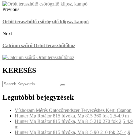
Previous
Orbit teraszhűtő csőrögzítő klipsz, kampó
Next
Calcium szűrő Orbit teraszhűtőhöz
KERESÉS
Legutóbbi bejegyzések
Vízhozam Mérés Öntözőrendszer Tervezéshez Kerti Csapon
Hunter Mp Rotátor 815 fúvóka, Mp 815 360 fok 2,5-4,9 m
Hunter Mp Rotátor 815 fúvóka, Mp 815 210-270 fok 2,5-4,9
m
Hunter Mp Rotátor 815 fúvóka, Mp 815 90-210 fok 2,5-4,9