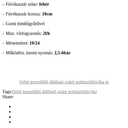
– Fúvókaszár színe:
fehér
– Fúvókaszár hossza:
10cm
– Gumi tömítőgyűrűvel
– Max. vízfogyasztás:
2l/h
– Menetméret:
10/24
– Működési, üzemi nyomás:
2,5-6bár
Orbit teraszhűtő állítható szárú porlasztófúvóka ár
Tags:
Orbit teraszhűtő állítható szárú porlasztófúvóka
Share: