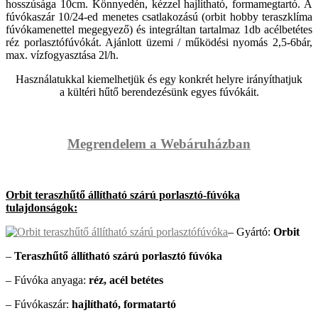
hosszúsága 10cm. Könnyedén, kézzel hajlítható, formamegtartó. A
fúvókaszár 10/24-ed menetes csatlakozású (orbit hobby teraszklíma
fúvókamenettel megegyező) és integráltan tartalmaz 1db acélbetétes
réz porlasztófúvókát. Ajánlott üzemi / működési nyomás 2,5-6bár,
max. vízfogyasztása 2l/h.
Használatukkal kiemelhetjük és egy konkrét helyre irányíthatjuk
a kültéri hűtő berendezésünk egyes fúvókáit.
Megrendelem a Webáruházban
Orbit teraszhűtő állítható szárú porlasztó-fúvóka
tulajdonságok:
– Gyártó:
Orbit
–
Teraszhűtő állítható szárú porlasztó fúvóka
– Fúvóka anyaga:
réz, acél betétes
– Fúvókaszár:
hajlítható, formatartó