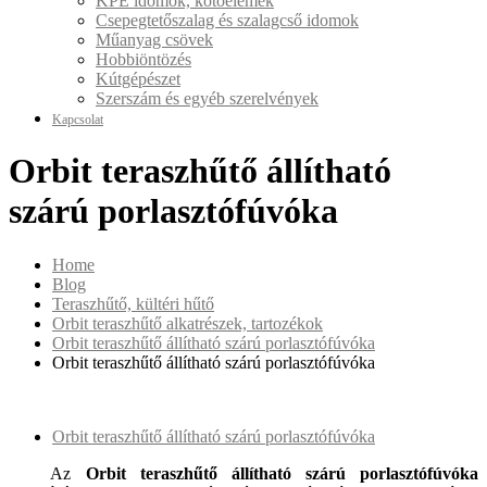
KPE idomok, kötőelemek
Csepegtetőszalag és szalagcső idomok
Műanyag csövek
Hobbiöntözés
Kútgépészet
Szerszám és egyéb szerelvények
Kapcsolat
Orbit teraszhűtő állítható
szárú porlasztófúvóka
Home
Blog
Teraszhűtő, kültéri hűtő
Orbit teraszhűtő alkatrészek, tartozékok
Orbit teraszhűtő állítható szárú porlasztófúvóka
Orbit teraszhűtő állítható szárú porlasztófúvóka
Orbit teraszhűtő állítható szárú porlasztófúvóka
Az
Orbit teraszhűtő állítható szárú porlasztófúvóka