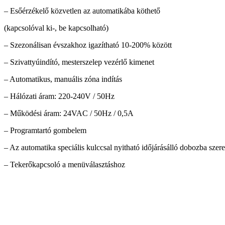
– Esőérzékelő közvetlen az automatikába köthető
(kapcsolóval ki-, be kapcsolható)
– Szezonálisan évszakhoz igazítható 10-200% között
– Szivattyúindító, mesterszelep vezérlő kimenet
– Automatikus, manuális zóna indítás
– Hálózati áram: 220-240V / 50Hz
– Működési áram: 24VAC / 50Hz / 0,5A
– Programtartó gombelem
– Az automatika speciális kulccsal nyitható időjárásálló dobozba szere
– Tekerőkapcsoló a menüválasztáshoz