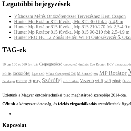
Legutóbbi bejegyzések
Vízhozam Mérés Öntözőrendszer Tervezéshez Kerti Csapon
Hunter Mp Rotátor 815 fúvóka, Mp 815 360 fok 2,5-4,9 m
Hunter Mp Rotátor 815 fúvóka, Mp 815 210-270 fok 2,5-4,9 
Hunter Mp Rotátor 815 fúvóka, Mp 815 90-210 fok 2,5-4,9 m
Hunter PRO-HC 12 Zónás Beltéri WI-FI Öntözésvezérlő, Okos 
TAG-ek
Csepegtetőcső
10 cm
180 és 360 fok
bár
csepegtető öntözés
Eco Rotator
HCV visszacsapós
MP Rotátor
locsolófej
körös
Lpe cső
Mikrocső
Mikro-Csepegtető Cső
mp
Szórófej
Spray
Vezérlő
rotator
wi-fi
wifi
zónás
Párakapu
szórófejház
Öntöz
Üzletünk a Magyar öntözéstechnikai piac meghatározó szereplője 2014-óta.
Célunk
a környezetudatosság, és
felelős vizgazdálkodás
szemléletének figye
Kapcsolat