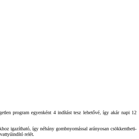
len program egyenként 4 indítást tesz lehetővé, így akár napi 12
khoz igazítható, így néhány gombnyomással arányosan csökkentheti-
attyúindító relét.