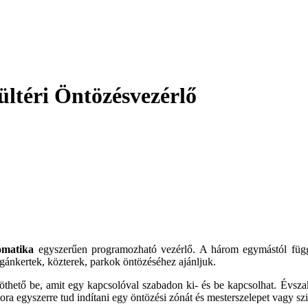
ültéri Öntözésvezérlő
omatika
egyszerűen programozható vezérlő. A három egymástól függet
ánkertek, közterek, parkok öntözéséhez ajánljuk.
thető be, amit egy kapcsolóval szabadon ki- és be kapcsolhat. Évsza
ora egyszerre tud indítani egy öntözési zónát és mesterszelepet vagy sziv