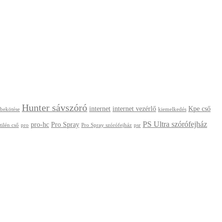
Hunter sávszóró
internet
internet vezérlő
Kpe cső
 bekötése
kiemelkedés
PS Ultra szórófejház
pro-hc
Pro Spray
tilén cső
pro
Pro Spray szórófejház
psr