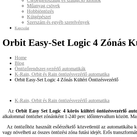
Csepegtetőszalag és szalagcső idomok
Műanyag csövek
Hobbiöntözés
Kútgépészet
Szerszám és egyéb szerelvények
Kapcsolat
Orbit Easy-Set Logic 4 Zónás K
Home
Blog
Öntözőrendszer-vezérlő automatikák
K-Rain, Orbit és Rain öntözésvezérlő automatika
Orbit Easy-Set Logic 4 Zónás Kültéri Öntözésvezérlő
K-Rain, Orbit és Rain öntözésvezérlő automatika
Az
Orbit Easy Set Logic 4 körös kültéri öntözésvezérlő aut
alkalommal öntözhet zónánként 1-240 perc időintervallum között. Mag
Az öntözőhöz használt esőérzékelő közvetlenül az automatikába kö
vagy növelheti az összes öntözési zóna futási idejét. Erős transzformát