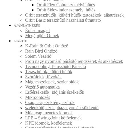
Orbit Flex Cobra személyi hűtés
Orbit Sidewinder személyi hűtés
Orbit teraszhűtők, kültéri hűtők tartozékok, alkatrészek
Orbit Basic teraszhűtő használati útmutató
AJÁNLATKÉRÉS
Építsd magad
Megépítjük Önnek
Termékek
K-Rain & Orbit Öntöző
Rain Bird Öntöző
Solem Vezérlő
Profi nagy nyomású párásító rendszerek és alkatrészek
Tecnocooling Teraszhűtő Párásító
Teraszhűtők, kültéri hűtők
Szórófejek, fúvókák
Mágnesszelepek, szolenoidok
Vezérlő automatika
Esőérzékelők, időjárás érzékelők
Mikroöntözés
Csap, csapszekrény, szűrők
szelepkötő, szelepház, nyomáscsökkentő
Műanyag menetes idomok
LPE – Swing-Joint kötőelemek
KPE idomok, kötőelemek