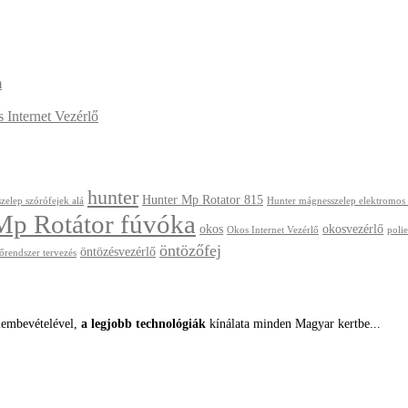
m
Internet Vezérlő
hunter
Hunter Mp Rotator 815
zelep szórófejek alá
Hunter mágnesszelep elektromos
Mp Rotátor fúvóka
okos
okosvezérlő
Okos Internet Vezérlő
polie
öntözőfej
öntözésvezérlő
őrendszer tervezés
lembevételével,
a legjobb technológiák
kínálata minden Magyar kertbe...