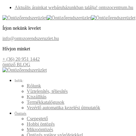
Aktuális árainkat webáruházunkban találja! ontozocentrum.hu
Írjon nekünk levelet
info@ontozorendszeruzlet.hu
Hívjon minket
+ (36) 20 951 1442
öntöző BLOG
Infók:
Rólunk
Víztelenítés, téliesítés
Kiszállítás
Termékkatalógusok
Vezérlő automatika kezelési útmutatók
Öntözés
Csepegtető
Hobbi öntözés
Mikroöntözés
Öntözés rotátor szórófejekkel