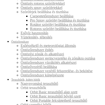
Öntözés rotoros szórófejekkel
Öntözés spray szórófejekkel
Szórófejek beállítása és tisztítása
Csepegtetőrendszer beállítása
Pro Spray szórófej beállítása és tisztítása
Rotátor szórófej beállítása és tisztítása
Rotoros szórófej beállítása és tisztítása
Esővíz hasznosítás
Víztelenítés, téliesítés
Öntözőrendszer
Esőérzékelő és meteorológiai állomás
Öntözőrendszer építés
Öntözési zónák és alkatrészei
Öntözőrendszer gerincvezetéke és zónákra osztása
Öntözőrendszer vízrákötés alkatrészei
Öntözővezérlő beállítása
Öntözőrendszer vezérlő felszerelése- és bekötése
Öntözőrendszer kútgépészete
Teraszhűtők, kültéri hűtők
Nagynyomású teraszhűtő
Orbit teraszhűtők
Orbit Basic teraszhűtő alap szett
Orbit Basic teraszhűtő bővítő szett
Orbit Portable felcsíptethető teraszhűtő
Orbit személyi hűtők