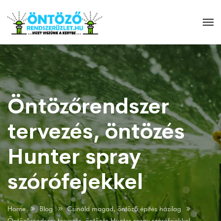
Öntözőrendszer
tervezés, öntözés
Hunter spray
szórófejekkel
Home
Blog
Csináld magad, öntöző építés házilag
Öntözőrendszer tervezés, öntözés Hunter spray szórófejekkel