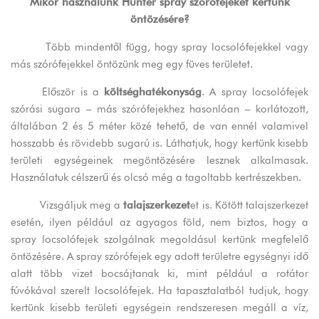
Mikor használunk Hunter spray szórófejeket kertünk
öntözésére?
Több mindentől függ, hogy spray locsolófejekkel vagy
más szórófejekkel öntözünk meg egy füves területet.
Először is a
költséghatékonyság
. A spray locsolófejek
szórási sugara – más szórófejekhez hasonlóan – korlátozott,
általában 2 és 5 méter közé tehető, de van ennél valamivel
hosszabb és rövidebb sugarú is. Láthatjuk, hogy kertünk kisebb
területi egységeinek megöntözésére lesznek alkalmasak.
Használatuk célszerű és olcsó még a tagoltabb kertrészekben.
Vizsgáljuk meg a
talajszerkezet
et is. Kötött talajszerkezet
esetén, ilyen például az agyagos föld, nem biztos, hogy a
spray locsolófejek szolgálnak megoldásul kertünk megfelelő
öntözésére. A spray szórófejek egy adott területre egységnyi idő
alatt több vizet bocsájtanak ki, mint például a rotátor
fúvókával szerelt locsolófejek. Ha tapasztalatból tudjuk, hogy
kertünk kisebb területi egységein rendszeresen megáll a víz,