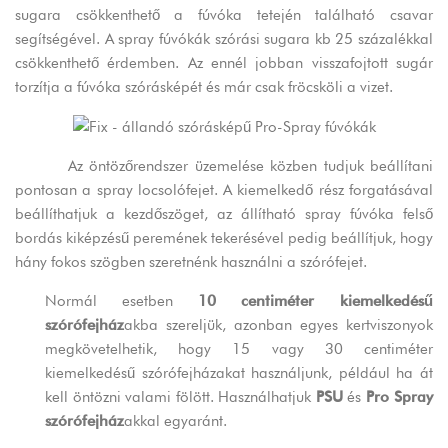
sugara csökkenthető a fúvóka tetején található csavar
segítségével. A spray fúvókák szórási sugara kb 25 százalékkal
csökkenthető érdemben. Az ennél jobban visszafojtott sugár
torzítja a fúvóka szórásképét és már csak fröcsköli a vizet.
Az öntözőrendszer üzemelése közben tudjuk beállítani
pontosan a spray locsolófejet. A kiemelkedő rész forgatásával
beállíthatjuk a kezdőszöget, az állítható spray fúvóka felső
bordás kiképzésű peremének tekerésével pedig beállítjuk, hogy
hány fokos szögben szeretnénk használni a szórófejet.
Normál esetben
10 centiméter kiemelkedésű
szórófejház
akba szereljük, azonban egyes kertviszonyok
megkövetelhetik, hogy 15 vagy 30 centiméter
kiemelkedésű szórófejházakat használjunk, például ha át
kell öntözni valami fölött. Használhatjuk
PSU
és
Pro Spray
szórófejház
akkal egyaránt.