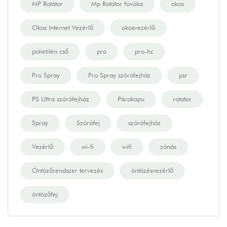
MP Rotátor
Mp Rotátor fúvóka
okos
Okos Internet Vezérlő
okosvezérlő
polietilén cső
pro
pro-hc
Pro Spray
Pro Spray szórófejház
psr
PS Ultra szórófejház
Párakapu
rotator
Spray
Szórófej
szórófejház
Vezérlő
wi-fi
wifi
zónás
Öntözőrendszer tervezés
öntözésvezérlő
öntözőfej