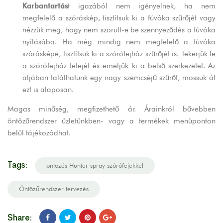
Karbantartás
t igazából nem igényelnek, ha nem
megfelelő a szóráskép, tisztítsuk ki a fúvóka szűrőjét vagy
nézzük meg, hogy nem szorult-e be szennyeződés a fúvóka
nyílásába. Ha még mindig nem megfelelő a fúvóka
szórásképe, tisztítsuk ki a szórófejház szűrőjét is. Tekerjük le
a szórófejház tetejét és emeljük ki a belső szerkezetet. Az
aljában találhatunk egy nagy szemcséjű szűrőt, mossuk át
ezt is alaposan.
Magas minőség, megfizethető ár. Árainkról bővebben
öntözőrendszer üzletünkben- vagy a termékek menüponton
belül tájékozódhat.
Tags:
öntözés Hunter spray szórófejekkel
Öntözőrendszer tervezés
Share: