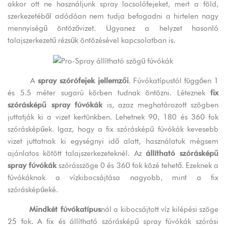
akkor ott ne használjunk spray locsolófejeket, mert a föld,
szerkezetéből adódóan nem tudja befogadni a hirtelen nagy
mennyiségű öntözővizet. Ugyanez a helyzet hasonló
talajszerkezetű rézsűk öntözésével kapcsolatban is.
A
spray szórófejek jellemzői
. Fúvókatípustól függően 1
és 5.5 méter sugarú körben tudnak öntözni. Léteznek
fix
szórásképű spray fúvókák
is, azaz meghatározott szögben
juttatják ki a vizet kertünkben. Lehetnek 90, 180 és 360 fok
szórásképűek. Igaz, hogy a fix szórásképű fúvókák kevesebb
vizet juttatnak ki egységnyi idő alatt, használatuk mégsem
ajánlatos kötött talajszerkezeteknél. Az
állítható szórásképű
spray fúvókák
szórásszöge 0 és 360 fok közé tehető. Ezeknek a
fúvókáknak a vízkibocsájtása nagyobb, mint a fix
szórásképűeké.
Mindkét fúvókatípus
nál a kibocsájtott víz kilépési szöge
25 fok. A fix és állítható szórásképű spray fúvókák szórási