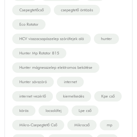
Csepegtetőcső
csepegtető öntözés
Eco Rotator
HCV visszacsapószelep szórófejek alá
hunter
Hunter Mp Rotator 815
Hunter mágnesszelep elektromos bekötése
Hunter sávszóró
internet
internet vezérlő
kiemelkedés
Kpe cső
körös
locsolófej
Lpe cső
Mikro-Csepegtető Cső
Mikrocső
mp