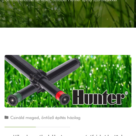
Csináld magad, öntöző építés házilag