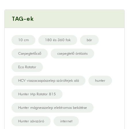
TAG-ek
10 cm
180 és 360 fok
bár
Csepegtetőcső
csepegtető öntözés
Eco Rotator
HCV visszacsapószelep szórófejek alá
hunter
Hunter Mp Rotator 815
Hunter mágnesszelep elektromos bekötése
Hunter sávszóró
internet