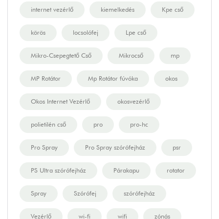
internet vezérlő
kiemelkedés
Kpe cső
körös
locsolófej
Lpe cső
Mikro-Csepegtető Cső
Mikrocső
mp
MP Rotátor
Mp Rotátor fúvóka
okos
Okos Internet Vezérlő
okosvezérlő
polietilén cső
pro
pro-hc
Pro Spray
Pro Spray szórófejház
psr
PS Ultra szórófejház
Párakapu
rotator
Spray
Szórófej
szórófejház
Vezérlő
wi-fi
wifi
zónás