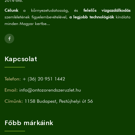
2014-óta.
Célunk
a környezetudatosság, és
felelős vizgazdálkodás
szemléletének figyelembevételével,
a legjobb technológiák
kínálata
minden Magyar kertbe...
Kapcsolat
Telefon:
+ (36) 20 951 1442
Email:
info@ontozorendszeruzlet.hu
Címünk:
1158 Budapest, Pestújhelyi út 56
Főbb márkáink