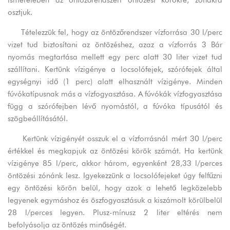
ismeretében az öntözőrendszert öntözési körökre, zónákra
osztjuk.
Tételezzük fel, hogy az öntözőrendszer vízforrása 30 l/perc
vizet tud biztosítani az öntözéshez, azaz a vízforrás 3 Bár
nyomás megtartása mellett egy perc alatt 30 liter vizet tud
szállítani. Kertünk vízigénye a locsolófejek, szórófejek által
egységnyi idő (1 perc) alatt elhasznált vízigénye. Minden
fúvókatípusnak más a vízfogyasztása. A fúvókák vízfogyasztása
függ a szórófejben lévő nyomástól, a fúvóka típusától és
szögbeállításától.
Kertünk vízigényét osszuk el a vízforrásnál mért 30 l/perc
értékkel és megkapjuk az öntözési körök számát. Ha kertünk
vízigénye 85 l/perc, akkor három, egyenként 28,33 l/perces
öntözési zónánk lesz. Igyekezzünk a locsolófejeket úgy felfűzni
egy öntözési körön belül, hogy azok a lehető legközelebb
legyenek egymáshoz és öszfogyasztásuk a kiszámolt körülbelül
28 l/perces legyen. Plusz-mínusz 2 liter eltérés nem
befolyásolja az öntözés minőségét.