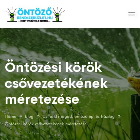
Öntözési körök
csővezetékének
méretezése
Home
Blog
Csináld magad, öntöző építés házilag
Öntözési körök csővezetékének méretezése