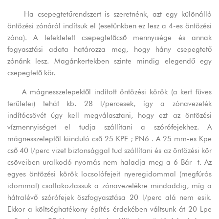
Ha csepegtetőrendszert is szeretnénk, azt egy különálló
öntözési zónáról indítsuk el (esetünkben ez lesz a 4-es öntözési
zóna). A lefektetett csepegtetőcső mennyisége és annak
fogyasztási adata határozza meg, hogy hány csepegtető
zónánk lesz. Magánkertekben szinte mindig elegendő egy
csepegtető kör.
A mágnesszelepektől indított öntözési körök (a kert füves
területei) tehát kb. 28 l/percesek, így a zónavezeték
indítócsövét úgy kell megválasztani, hogy ezt az öntözési
vízmennyiséget el tudja szállítani a szórófejekhez. A
mágnesszeleptől kiinduló cső 25 KPE ; PN6 . A 25 mm-es Kpe
cső 40 l/perc vizet biztonsággal tud szállítani és az öntözési kör
csöveiben uralkodó nyomás nem haladja meg a 6 Bár -t. Az
egyes öntözési körök locsolófejeit nyeregidommal (megfúrós
idommal) csatlakoztassuk a zónavezetékre mindaddig, míg a
hátralévő szórófejek öszfogyasztása 20 l/perc alá nem esik.
Ekkor a költséghatékony építés érdekében váltsunk át 20 Lpe