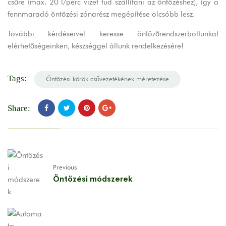
csőre (max. 20 l/perc vizet tud szállítani az öntözéshez), így a
fennmaradó öntözési zónarész megépítése olcsóbb lesz.
További kérdéseivel keresse öntözőrendszerboltunkat
elérhetőségeinken, készséggel állunk rendelkezésére!
Tags:
Öntözési körök csővezetékének méretezése
Share:
Previous
Öntözési módszerek