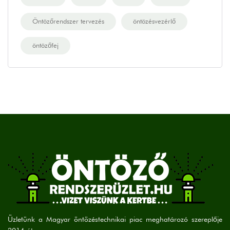
Öntözőrendszer tervezés
öntözésvezérlő
öntözőfej
Üzletünk a Magyar öntözéstechnikai piac meghatározó szereplője