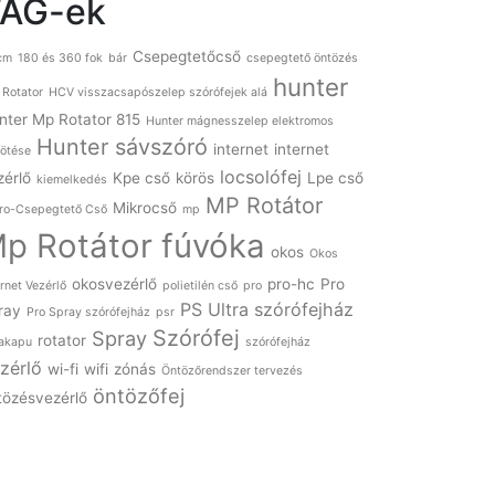
TAG-ek
Csepegtetőcső
cm
180 és 360 fok
bár
csepegtető öntözés
hunter
 Rotator
HCV visszacsapószelep szórófejek alá
nter Mp Rotator 815
Hunter mágnesszelep elektromos
Hunter sávszóró
internet
internet
ötése
locsolófej
zérlő
Kpe cső
körös
Lpe cső
kiemelkedés
MP Rotátor
Mikrocső
ro-Csepegtető Cső
mp
p Rotátor fúvóka
okos
Okos
okosvezérlő
pro-hc
Pro
ernet Vezérlő
polietilén cső
pro
PS Ultra szórófejház
ray
Pro Spray szórófejház
psr
Szórófej
Spray
rotator
akapu
szórófejház
zérlő
wi-fi
wifi
zónás
Öntözőrendszer tervezés
öntözőfej
tözésvezérlő