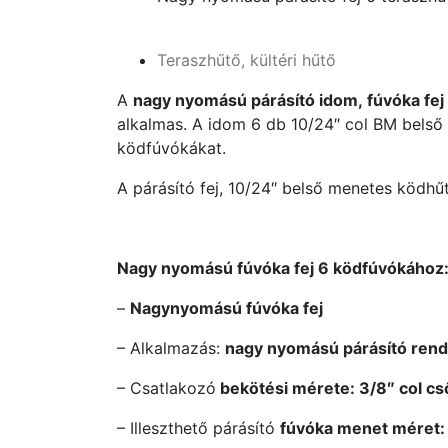
Teraszhűtő, kültéri hűtő
A
nagy nyomású párásító idom, fúvóka fej 
alkalmas. A idom 6 db 10/24″ col BM belső 
ködfúvókákat.
A párásító fej, 10/24″ belső menetes ködhű
Nagy nyomású fúvóka fej 6 ködfúvókához
–
Nagynyomású fúvóka fej
– Alkalmazás:
nagy nyomású párásító ren
– Csatlakozó
bekötési mérete: 3/8″ col cs
– Illeszthető párásító
fúvóka menet méret: