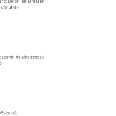
tartozékok, alkatrészek
i útmutató
dszerek és alkatrészek
ó
sökkentő