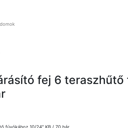
 idomok
k
ásító fej 6 teraszhűtő
r
tő fúvókához 10/24″ KB / 70 bár