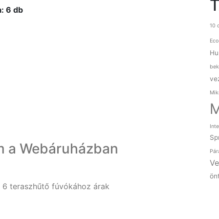
: 6 db
10 
Eco
Hu
bek
ve
Mik
M
Int
Sp
m a Webáruházban
Pár
Ve
ön
6 teraszhűtő fúvókához árak