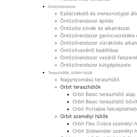
Öntözőrendszer
Esőérzékelő és meteorológiai ál
Öntözőrendszer építés
Öntözési zónák és alkatrészei
Öntözőrendszer gerincvezetéke 
Öntözőrendszer vízrákötés alkat
Öntözővezérlő beállítása
Öntözőrendszer vezérlő felszere
Öntözőrendszer kútgépészete
Teraszhűtők, kültéri hűtők
Nagynyomású teraszhűtő
Orbit teraszhűtők
Orbit Basic teraszhűtő alap
Orbit Basic teraszhűtő bőví
Orbit Portable felcsíptethe
Orbit személyi hűtők
Orbit Flex Cobra személyi 
Orbit Sidewinder személyi 