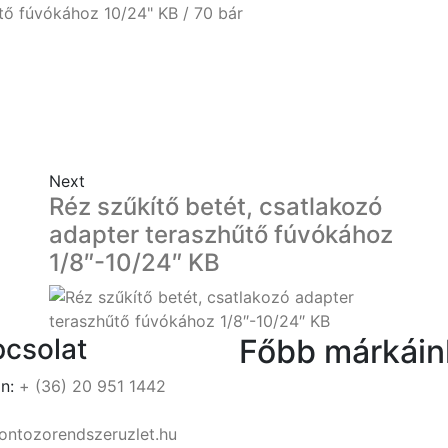
tő fúvókához 10/24" KB / 70 bár
Next
Réz szűkítő betét, csatlakozó
adapter teraszhűtő fúvókához
1/8″-10/24″ KB
csolat
Főbb márkáin
n:
+ (36) 20 951 1442
ontozorendszeruzlet.hu