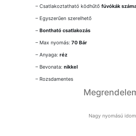
– Csatlakoztatható ködhűtő
fúvókák száma
– Egyszerűen szerelhető
–
Bontható csatlakozás
– Max nyomás:
70 Bár
– Anyaga:
réz
– Bevonata:
nikkel
– Rozsdamentes
Megrendele
Nagy nyomású idom 