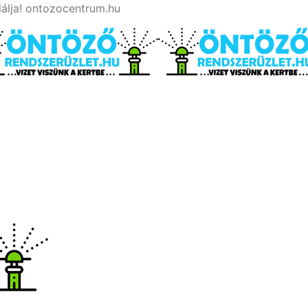
lálja! ontozocentrum.hu