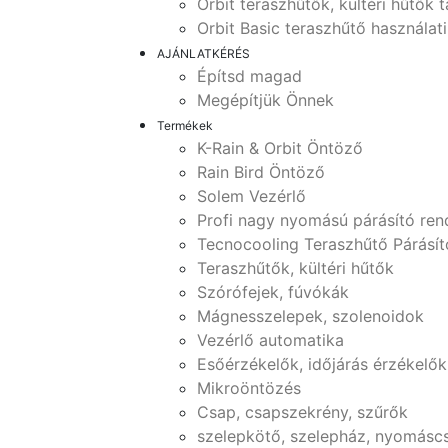
Orbit teraszhűtők, kültéri hűtők 
Orbit Basic teraszhűtő használat
AJÁNLATKÉRÉS
Építsd magad
Megépítjük Önnek
Termékek
K-Rain & Orbit Öntöző
Rain Bird Öntöző
Solem Vezérlő
Profi nagy nyomású párásító ren
Tecnocooling Teraszhűtő Párásít
Teraszhűtők, kültéri hűtők
Szórófejek, fúvókák
Mágnesszelepek, szolenoidok
Vezérlő automatika
Esőérzékelők, időjárás érzékelők
Mikroöntözés
Csap, csapszekrény, szűrők
szelepkötő, szelepház, nyomásc