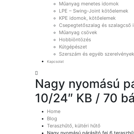
Műanyag menetes idomok
LPE – Swing-Joint kötőelemek
KPE idomok, kötőelemek
Csepegtetőszalag és szalagcső
Műanyag csövek
Hobbiöntözés
Kútgépészet
Szerszám és egyéb szerelvénye
Kapcsolat
Nagy nyomású pár
10/24″ KB / 70 bá
Home
Blog
Teraszhűtő, kültéri hűtő
Nagy nyomású párásító fej 6 teraszhű