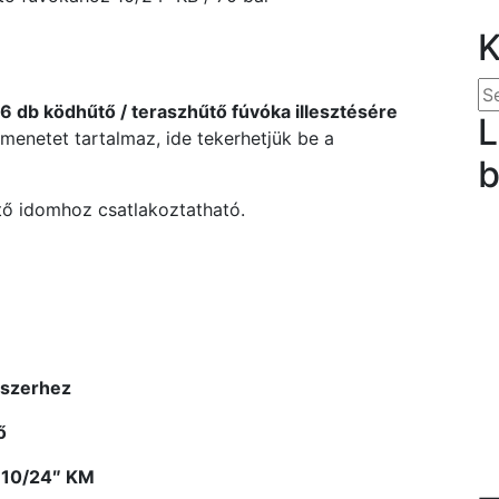
6 db ködhűtő / teraszhűtő fúvóka illesztésére
L
menetet tartalmaz, ide tekerhetjük be a
b
tő idomhoz csatlakoztatható.
:
dszerhez
ő
 10/24″ KM