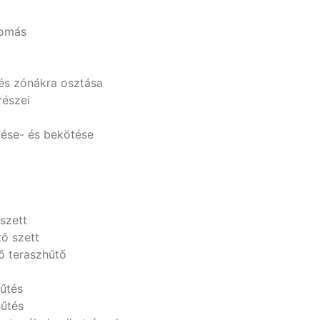
lomás
és zónákra osztása
részei
lése- és bekötése
 szett
tő szett
tő teraszhűtő
hűtés
hűtés