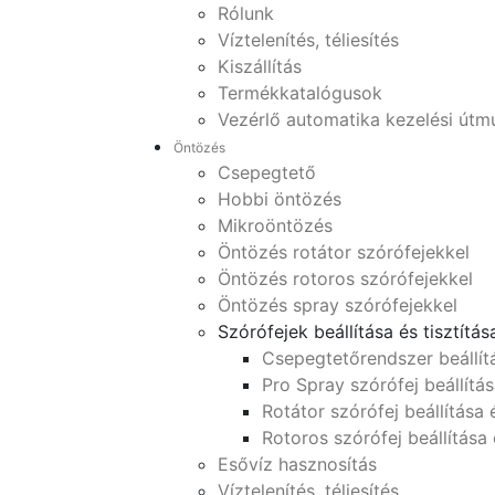
Rólunk
Víztelenítés, téliesítés
Kiszállítás
Termékkatalógusok
Vezérlő automatika kezelési útm
Öntözés
Csepegtető
Hobbi öntözés
Mikroöntözés
Öntözés rotátor szórófejekkel
Öntözés rotoros szórófejekkel
Öntözés spray szórófejekkel
Szórófejek beállítása és tisztítás
Csepegtetőrendszer beállít
Pro Spray szórófej beállítás
Rotátor szórófej beállítása é
Rotoros szórófej beállítása 
Esővíz hasznosítás
Víztelenítés, téliesítés