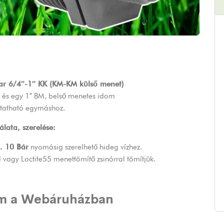
ar 6/4″-1″ KK (KM-KM külső menet)
l és egy 1″ BM, belső menetes idom
ztatható egymáshoz.
lata, szerelése:
. 10 Bár
nyomásig szerelhető hideg vízhez.
l vagy Loctite55 menettömítő zsinórral tömítjük.
m a Webáruházban