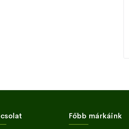
csolat
Főbb márkáink