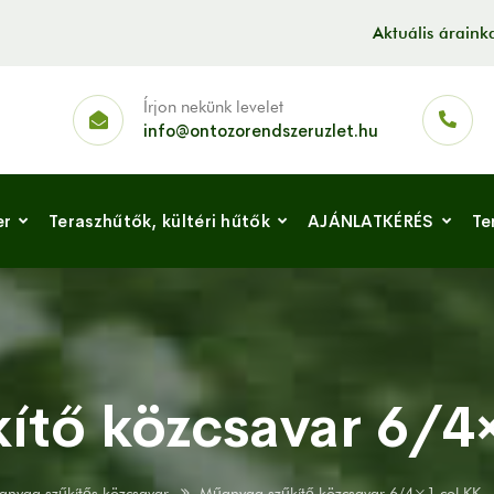
Aktuális árain
Írjon nekünk levelet
info@ontozorendszeruzlet.hu
er
Teraszhűtők, kültéri hűtők
AJÁNLATKÉRÉS
Te
ítő közcsavar 6/4
nyag szűkítős közcsavar
Műanyag szűkítő közcsavar 6/4×1 col KK