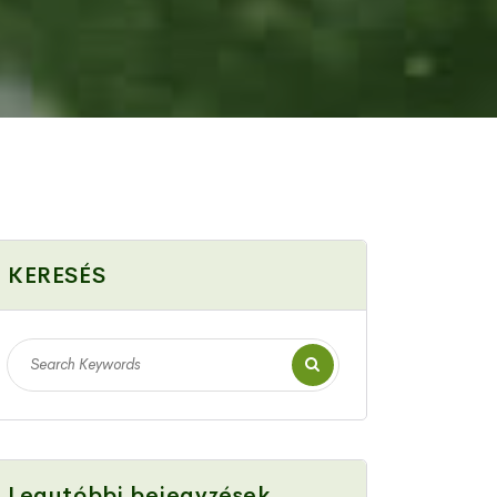
KERESÉS
Legutóbbi bejegyzések