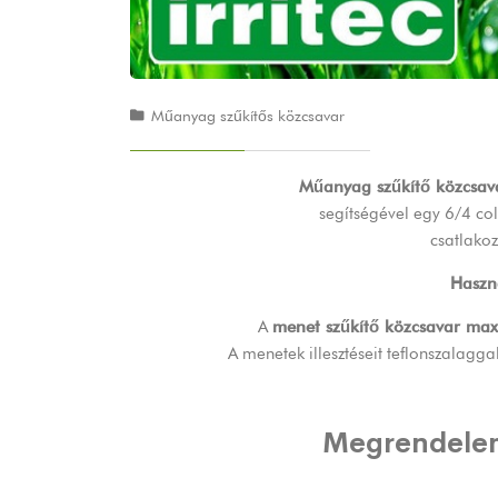
Műanyag szűkítős közcsavar
Műanyag szűkítő közcsav
segítségével egy 6/4 co
csatlako
Haszná
A
menet szűkítő közcsavar max
A menetek illesztéseit teflonszalagga
Megrendele