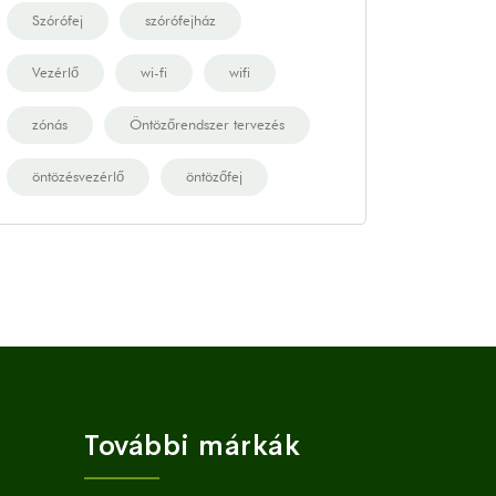
Szórófej
szórófejház
Vezérlő
wi-fi
wifi
zónás
Öntözőrendszer tervezés
öntözésvezérlő
öntözőfej
További márkák