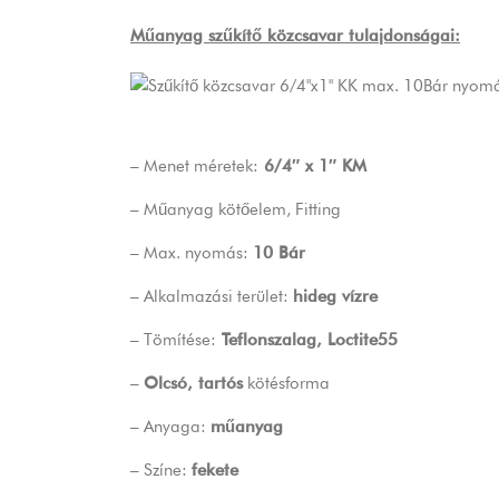
Műanyag szűkítő közcsavar tulajdonságai:
– Menet méretek:
6/4″ x 1″ KM
– Műanyag kötőelem, Fitting
– Max. nyomás:
10 Bár
– Alkalmazási terület:
hideg vízre
– Tömítése:
Teflonszalag, Loctite55
–
Olcsó, tartós
kötésforma
– Anyaga:
műanyag
– Színe:
fekete