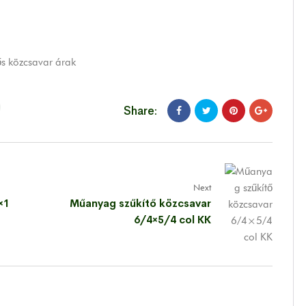
ős közcsavar árak
Share:
Next
×1
Műanyag szűkítő közcsavar
6/4×5/4 col KK