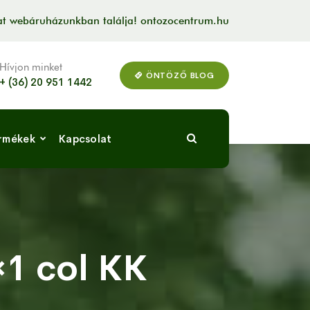
kat webáruházunkban találja! ontozocentrum.hu
Hívjon minket
ÖNTÖZŐ BLOG
+ (36) 20 951 1442
rmékek
Kapcsolat
×1 col KK