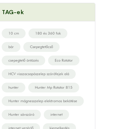
TAG-ek
10 cm
180 és 360 fok
bár
Csepegtetőcső
csepegtető öntözés
Eco Rotator
HCV visszacsapószelep szórófejek alá
hunter
Hunter Mp Rotator 815
Hunter mágnesszelep elektromos bekötése
Hunter sávszóró
internet
internet vezérlő
kiemelkedés