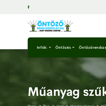
Infók:
Öntözés
Öntözőrendsz
Műanyag szűk
Home
Blog
idom
Menetes idomok
Műa