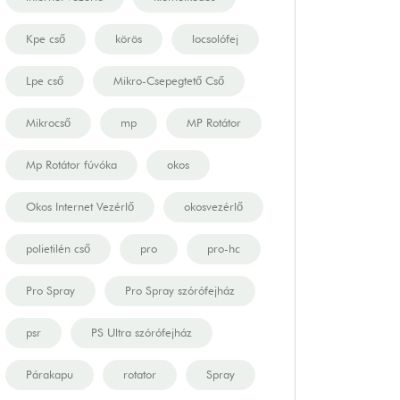
Kpe cső
körös
locsolófej
Lpe cső
Mikro-Csepegtető Cső
Mikrocső
mp
MP Rotátor
Mp Rotátor fúvóka
okos
Okos Internet Vezérlő
okosvezérlő
polietilén cső
pro
pro-hc
Pro Spray
Pro Spray szórófejház
psr
PS Ultra szórófejház
Párakapu
rotator
Spray