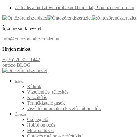
Aktuális árainkat webáruházunkban találja! ontozocentrum.hu
Írjon nekünk levelet
info@ontozorendszeruzlet.hu
Hívjon minket
+ (36) 20 951 1442
öntöző BLOG
Infók:
Rólunk
Víztelenítés, téliesítés
Kiszállítás
Termékkatalógusok
Vezérlő automatika kezelési útmutatók
Öntözés
Csepegtető
Hobbi öntözés
Mikroöntözés
Öntözés rotátor szórófejekkel