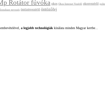
Mp Rotátor fúvóka
okos
okosvezérlő
Okos Internet Vezérlő
polie
öntözőfej
öntözésvezérlő
őrendszer tervezés
lembevételével,
a legjobb technológiák
kínálata minden Magyar kertbe...