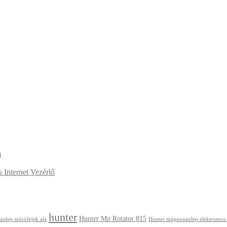
m
Internet Vezérlő
hunter
Hunter Mp Rotator 815
zelep szórófejek alá
Hunter mágnesszelep elektromos