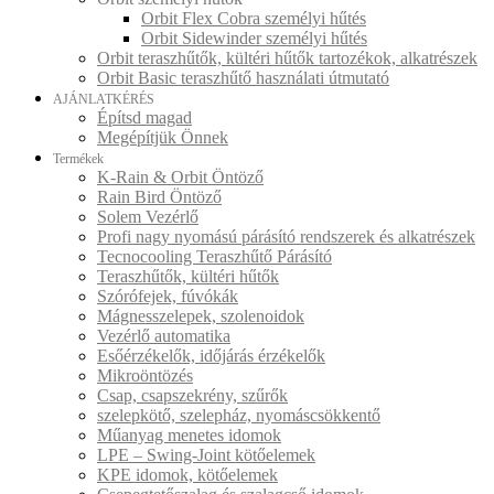
Orbit Flex Cobra személyi hűtés
Orbit Sidewinder személyi hűtés
Orbit teraszhűtők, kültéri hűtők tartozékok, alkatrészek
Orbit Basic teraszhűtő használati útmutató
AJÁNLATKÉRÉS
Építsd magad
Megépítjük Önnek
Termékek
K-Rain & Orbit Öntöző
Rain Bird Öntöző
Solem Vezérlő
Profi nagy nyomású párásító rendszerek és alkatrészek
Tecnocooling Teraszhűtő Párásító
Teraszhűtők, kültéri hűtők
Szórófejek, fúvókák
Mágnesszelepek, szolenoidok
Vezérlő automatika
Esőérzékelők, időjárás érzékelők
Mikroöntözés
Csap, csapszekrény, szűrők
szelepkötő, szelepház, nyomáscsökkentő
Műanyag menetes idomok
LPE – Swing-Joint kötőelemek
KPE idomok, kötőelemek