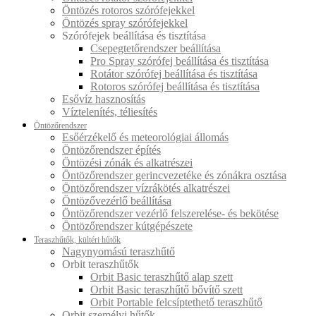
Öntözés rotoros szórófejekkel
Öntözés spray szórófejekkel
Szórófejek beállítása és tisztítása
Csepegtetőrendszer beállítása
Pro Spray szórófej beállítása és tisztítása
Rotátor szórófej beállítása és tisztítása
Rotoros szórófej beállítása és tisztítása
Esővíz hasznosítás
Víztelenítés, téliesítés
Öntözőrendszer
Esőérzékelő és meteorológiai állomás
Öntözőrendszer építés
Öntözési zónák és alkatrészei
Öntözőrendszer gerincvezetéke és zónákra osztása
Öntözőrendszer vízrákötés alkatrészei
Öntözővezérlő beállítása
Öntözőrendszer vezérlő felszerelése- és bekötése
Öntözőrendszer kútgépészete
Teraszhűtők, kültéri hűtők
Nagynyomású teraszhűtő
Orbit teraszhűtők
Orbit Basic teraszhűtő alap szett
Orbit Basic teraszhűtő bővítő szett
Orbit Portable felcsíptethető teraszhűtő
Orbit személyi hűtők