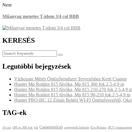
Next
Műanyag menetes T-idom 3/4 col BBB
KERESÉS
Legutóbbi bejegyzések
Vízhozam Mérés Öntözőrendszer Tervezéshez Kerti Csapon
Hunter Mp Rotátor 815 fúvóka, Mp 815 360 fok 2,5-4,9 m
Hunter Mp Rotátor 815 fúvóka, Mp 815 210-270 fok 2,5-4,9 
Hunter Mp Rotátor 815 fúvóka, Mp 815 90-210 fok 2,5-4,9 m
Hunter PRO-HC 12 Zónás Beltéri WI-FI Öntözésvezérlő, Okos 
TAG-ek
Csepegtetőcső
10 cm
180 és 360 fok
bár
csepegtető öntözés
Eco Rotator
HCV visszacsapós