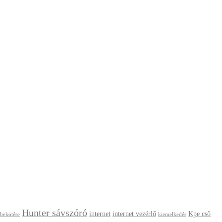
Hunter sávszóró
internet
internet vezérlő
Kpe cső
 bekötése
kiemelkedés