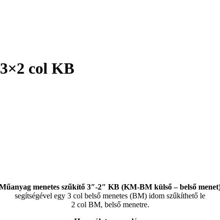
3×2 col KB
Műanyag menetes szűkítő 3″-2″ KB (KM-BM külső – belső menet
segítségével egy 3 col belső menetes (BM) idom szűkíthető le
2 col BM, belső menetre.