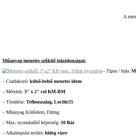
A mene
Műanyag menetes szűkítő tulajdonságai:
– Típus / fajta:
Me
– Csatlakozó:
külső-belső menetes idom
– Méretek:
3″ x 2″ col KM-BM
– Tömítése:
Teflonszalag, Loctite55
– Műanyag Kötőelem, Fitting
– Max. nyomástűrő képesség:
10 Bár
– Alkalmazási terület:
hideg vízre