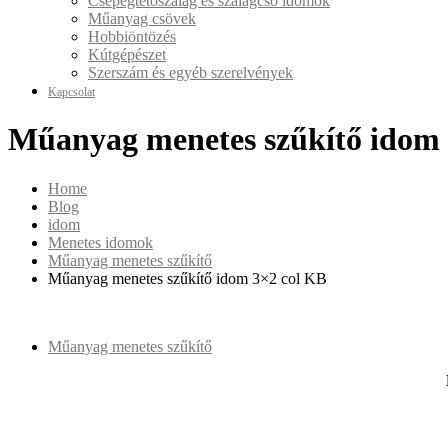
Csepegtetőszalag és szalagcső idomok
Műanyag csövek
Hobbiöntözés
Kútgépészet
Szerszám és egyéb szerelvények
Kapcsolat
Műanyag menetes szűkítő idom 
Home
Blog
idom
Menetes idomok
Műanyag menetes szűkítő
Műanyag menetes szűkítő idom 3×2 col KB
Műanyag menetes szűkítő