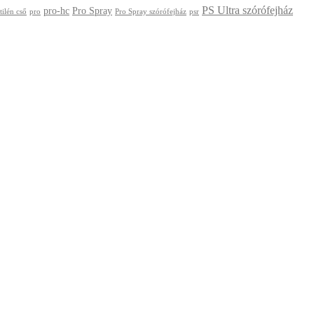
PS Ultra szórófejház
pro-hc
Pro Spray
tilén cső
pro
Pro Spray szórófejház
psr