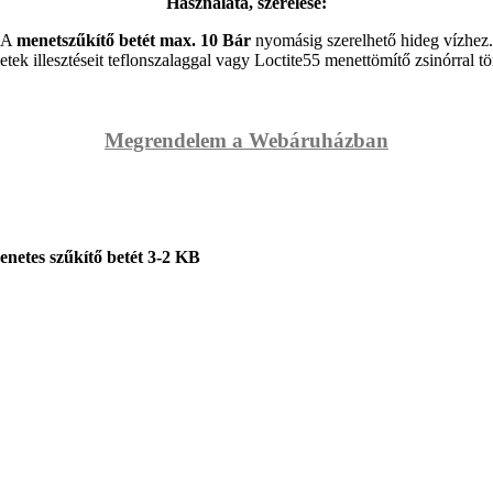
Használata, szerelése:
A
menetszűkítő betét max. 10 Bár
nyomásig szerelhető hideg vízhez.
tek illesztéseit teflonszalaggal vagy Loctite55 menettömítő zsinórral tö
Megrendelem a Webáruházban
netes szűkítő betét 3-2 KB