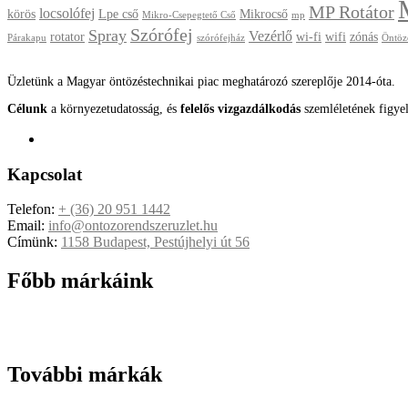
MP Rotátor
locsolófej
körös
Lpe cső
Mikrocső
Mikro-Csepegtető Cső
mp
Szórófej
Spray
Vezérlő
rotator
wi-fi
wifi
zónás
Párakapu
szórófejház
Öntöz
Üzletünk a Magyar öntözéstechnikai piac meghatározó szereplője 2014-óta.
Célunk
a környezetudatosság, és
felelős vizgazdálkodás
szemléletének figye
Kapcsolat
Telefon:
+ (36) 20 951 1442
Email:
info@ontozorendszeruzlet.hu
Címünk:
1158 Budapest, Pestújhelyi út 56
Főbb márkáink
További márkák