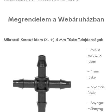
Megrendelem a Webáruházban
Mikrocső Kereszt Idom (X, +) 4 Mm Tüske Tulajdonságai:
– Mikro
kereszt X
idom
– 4mm
tüske
– Nyomás:
3bár
– Anyaga:
műanyag