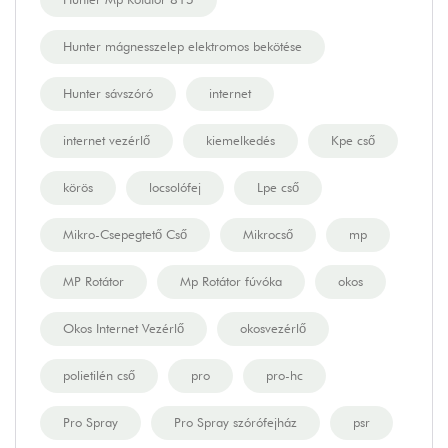
Hunter mágnesszelep elektromos bekötése
Hunter sávszóró
internet
internet vezérlő
kiemelkedés
Kpe cső
körös
locsolófej
Lpe cső
Mikro-Csepegtető Cső
Mikrocső
mp
MP Rotátor
Mp Rotátor fúvóka
okos
Okos Internet Vezérlő
okosvezérlő
polietilén cső
pro
pro-hc
Pro Spray
Pro Spray szórófejház
psr