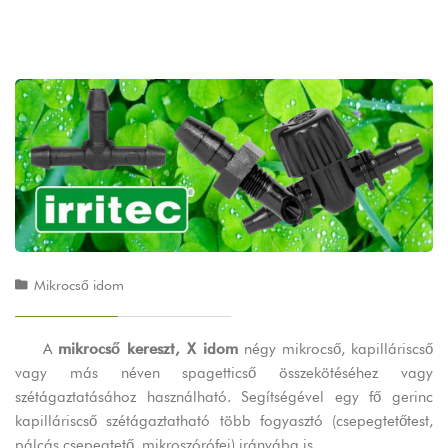
Mikrocső idom
A
mikrocső kereszt, X idom
négy mikrocső, kapilláriscső
vagy más néven spagetticső összekötéséhez vagy
szétágaztatásához használható. Segítségével egy fő gerinc
kapilláriscső szétágaztatható több fogyasztó (csepegtetőtest,
pálcás csepegtető, mikroszórófej) irányába is.