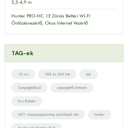
2,5-4,9 m
Hunter PRO-HC 12 Zónás Beltéri WI-FI
Öntözésvezérlő, Okos Internet Vezérlő
TAG-ek
10 cm
180 és 360 fok
bár
Csepegtetőcső
csepegtető öntözés
Eco Rotator
HCV visszacsapószelep szórófejek alá
hunter
Hunter Mp Rotator 815