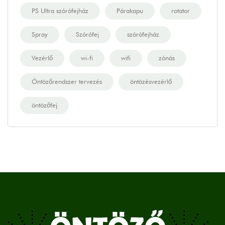
PS Ultra szórófejház
Párakapu
rotator
Spray
Szórófej
szórófejház
Vezérlő
wi-fi
wifi
zónás
Öntözőrendszer tervezés
öntözésvezérlő
öntözőfej