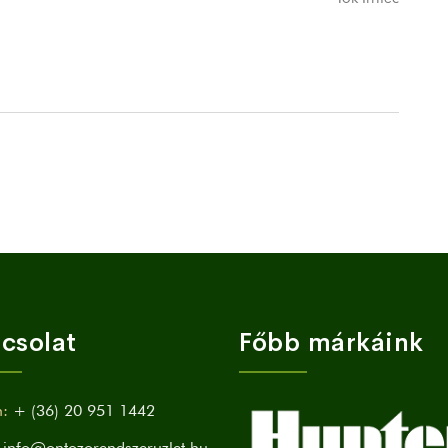
csolat
Főbb márkáink
n:
+ (36) 20 951 1442
info@ontozorendszeruzlet.hu