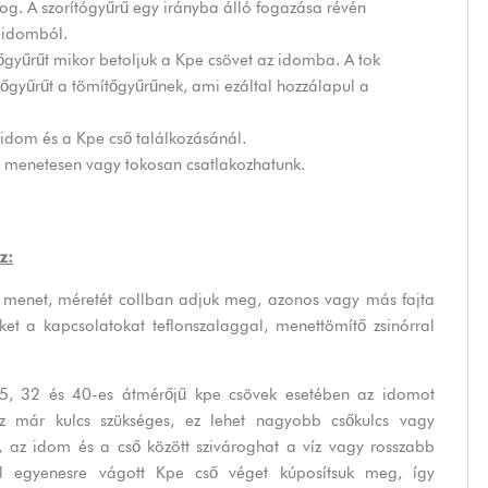
fog. A szorítógyűrű egy irányba álló fogazása révén
 idomból.
gyűrűt mikor betoljuk a Kpe csövet az idomba. A tok
ítőgyűrűt a tömítőgyűrűnek, ami ezáltal hozzálapul a
idom és a Kpe cső találkozásánál.
 menetesen vagy tokosan csatlakozhatunk.
z:
menet, méretét collban adjuk meg, azonos vagy más fajta
ket a kapcsolatokat teflonszalaggal, menettömítő zsinórral
5, 32 és 40-es átmérőjű kpe csövek esetében az idomot
z már kulcs szükséges, ez lehet nagyobb csőkulcs vagy
az idom és a cső között szivároghat a víz vagy rosszabb
val egyenesre vágott Kpe cső véget kúposítsuk meg, így