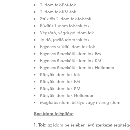
T idom tok-BM-tok
T idom tok-KM-tok
Szűkítős T idom tok-tok-tok
Bővítős T idom tok-tok-tok
Végzáró, végdugó idom tok
Toldó, javító idom tok-tok
Egyenes szűkítő idom tok-tok
Egyenes összekötő idom tok-BM
Egyenes összekötő idom tok-KM
Egyenes összekötő idom tok-Hollander
Könyök idom tok-tok
Könyök idom tok-BM
Könyök idom tok-KM
Könyök idom tok-Hollander
Megfúrós idom, béklyó vagy nyereg idom
Kpe idom felépítése
:
Tok:
az idom belsejében lévő szerkezet segítségé