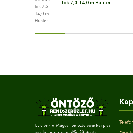
fok 7,3-14,0 m Hunter
Kap
Telefo
Üzletünk a Magyar öntözéstechnikai piac
meghatározó szereplője 2014-óta.
Email: