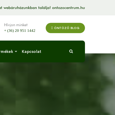
kat webáruházunkban találja! ontozocentrum.hu
Hívjon minket
ÖNTÖZŐ BLOG
+ (36) 20 951 1442
rmékek
Kapcsolat