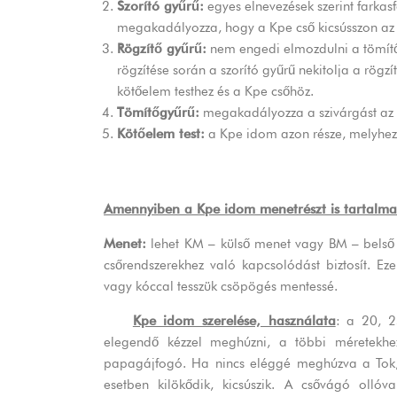
Szorító gyűrű:
egyes elnevezések szerint farkas
megakadályozza, hogy a Kpe cső kicsússzon az
Rögzítő gyűrű:
nem engedi elmozdulni a tömítő
rögzítése során a szorító gyűrű nekitolja a rögz
kötőelem testhez és a Kpe csőhöz.
Tömítőgyűrű:
megakadályozza a szivárgást az 
Kötőelem test:
a Kpe idom azon része, melyhez
Amennyiben a Kpe idom menetrészt is tartalma
Menet:
lehet KM – külső menet vagy BM – belső 
csőrendszerekhez való kapcsolódást biztosít. Eze
vagy kóccal tesszük csöpögés mentessé.
Kpe idom szerelése, használata
: a 20, 2
elegendő kézzel meghúzni, a többi méretekhe
papagájfogó. Ha nincs eléggé meghúzva a Tok, 
esetben kilökődik, kicsúszik. A csővágó olló