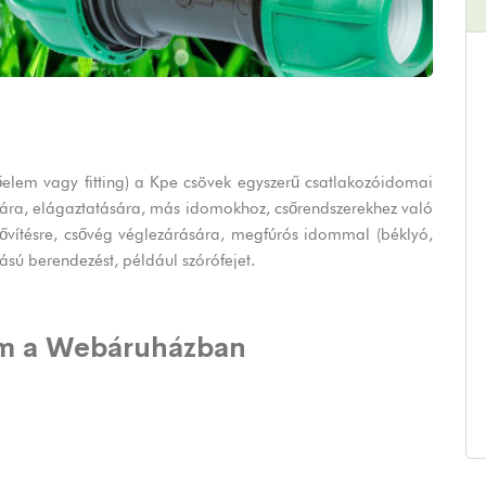
elem vagy fitting) a Kpe csövek egyszerű csatlakozóidomai
ására, elágaztatására, más idomokhoz, csőrendszerekhez való
bővítésre, csővég véglezárására, megfúrós idommal (béklyó,
ású berendezést, például szórófejet.
m a Webáruházban