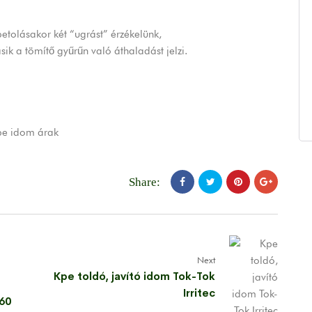
tolásakor két “ugrást” érzékelünk,
sik a tömítő gyűrűn való áthaladást jelzi.
e idom árak
Share:
Next
Kpe toldó, javító idom Tok-Tok
Irritec
360