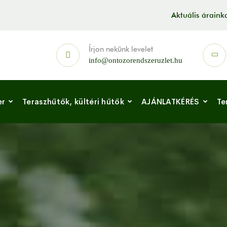
Aktuális árain
Írjon nekünk levelet
info@ontozorendszeruzlet.hu
er
Teraszhűtők, kültéri hűtők
AJÁNLATKÉRÉS
Te