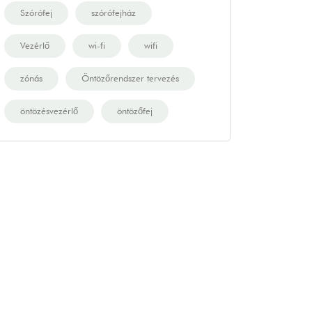
Szórófej
szórófejház
Vezérlő
wi-fi
wifi
zónás
Öntözőrendszer tervezés
öntözésvezérlő
öntözőfej