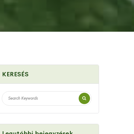
KERESÉS
Legutóbbi bejegyzések