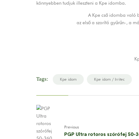
könnyebben tudjuk illeszteni a Kpe idomba.
A Kpe cső idomba való be
az első a szorító gyűrűn-, a má
Kp
Tags:
Kpe idom
Kpe idom / Irritec
Previous
PGP Ultra rotoros szórófej 50-