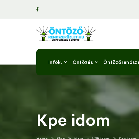
Infók:
Öntözés
Öntözőrendsz
Kpe idom
Home
Blog
idom
KPE idom
Kpe idom