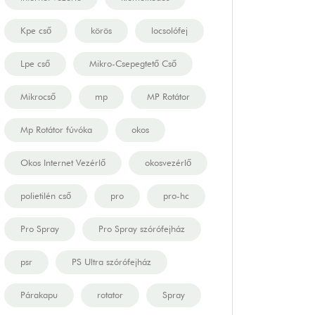
Kpe cső
körös
locsolófej
Lpe cső
Mikro-Csepegtető Cső
Mikrocső
mp
MP Rotátor
Mp Rotátor fúvóka
okos
Okos Internet Vezérlő
okosvezérlő
polietilén cső
pro
pro-hc
Pro Spray
Pro Spray szórófejház
psr
PS Ultra szórófejház
Párakapu
rotator
Spray