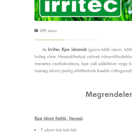
KPE idom
Az
Irritec Kpe idomok
(gyors kötő idom, kötő
hideg vízre. Használhatjuk csövek irányváltoztat
menetes csatlakozásra, kpe cső szűkítésre vagy 
nyereg idom) pedig elláthatunk kisebb vízfogyaszt
Megrendele
Kpe idom fajtái, típusai
:
T idom tok-tok-tok