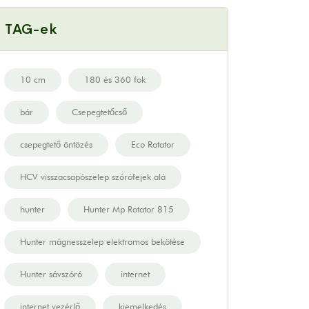
TAG-ek
10 cm
180 és 360 fok
bár
Csepegtetőcső
csepegtető öntözés
Eco Rotator
HCV visszacsapószelep szórófejek alá
hunter
Hunter Mp Rotator 815
Hunter mágnesszelep elektromos bekötése
Hunter sávszóró
internet
internet vezérlő
kiemelkedés