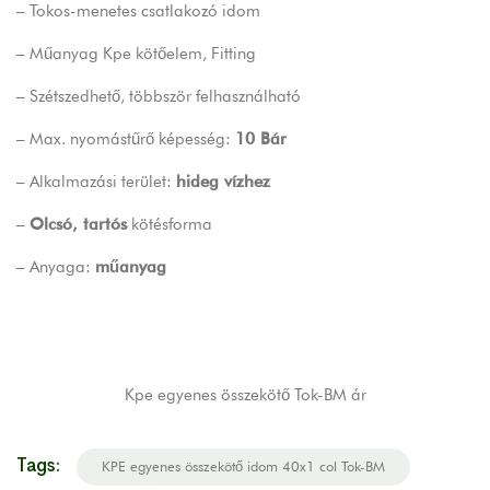
– Tokos-menetes csatlakozó idom
– Műanyag Kpe kötőelem, Fitting
– Szétszedhető, többször felhasználható
– Max. nyomástűrő képesség:
10 Bár
– Alkalmazási terület:
hideg vízhez
–
Olcsó, tartós
kötésforma
– Anyaga:
műanyag
Kpe egyenes összekötő Tok-BM ár
Tags:
KPE egyenes összekötő idom 40x1 col Tok-BM