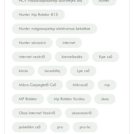
HCV visszacsapószelep szórófejek alá
hunter
Hunter Mp Rotator 815
Hunter mágnesszelep elektromos bekötése
Hunter sávszóró
internet
internet vezérlő
kiemelkedés
Kpe cső
körös
locsolófej
Lpe cső
Mikro-Csepegtető Cső
Mikrocső
mp
MP Rotátor
Mp Rotátor fúvóka
okos
Okos Internet Vezérlő
okosvezérlő
polietilén cső
pro
pro-hc