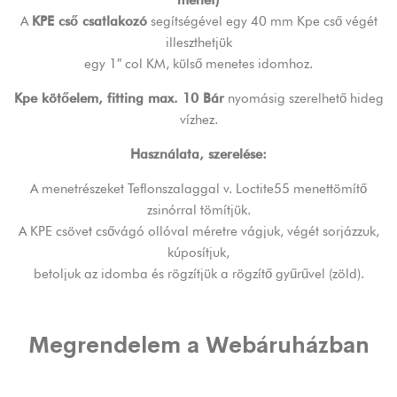
menet)
A
KPE cső csatlakozó
segítségével egy 40 mm Kpe cső végét
illeszthetjük
egy 1″ col KM, külső menetes idomhoz.
Kpe kötőelem, fitting max. 10 Bár
nyomásig szerelhető hideg
vízhez.
Használata, szerelése:
A menetrészeket Teflonszalaggal v. Loctite55 menettömítő
zsinórral tömítjük.
A KPE csövet csővágó ollóval méretre vágjuk, végét sorjázzuk,
kúposítjuk,
betoljuk az idomba és rögzítjük a rögzítő gyűrűvel (zöld).
Megrendelem a Webáruházban