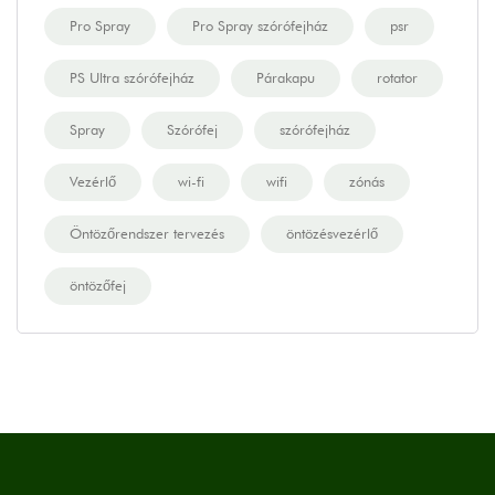
Pro Spray
Pro Spray szórófejház
psr
PS Ultra szórófejház
Párakapu
rotator
Spray
Szórófej
szórófejház
Vezérlő
wi-fi
wifi
zónás
Öntözőrendszer tervezés
öntözésvezérlő
öntözőfej