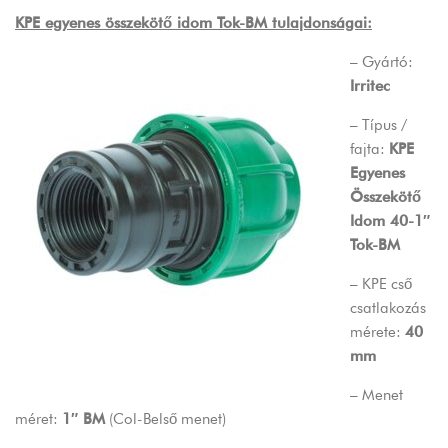
KPE egyenes összekötő idom Tok-BM tulajdonságai:
– Gyártó:
Irritec
– Típus /
fajta:
KPE
Egyenes
Összekötő
Idom 40-1″
Tok-BM
– KPE cső
csatlakozás
mérete:
40
mm
– Menet
méret:
1″ BM
(Col-Belső menet)