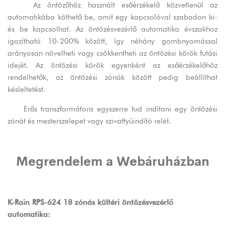
Az öntözőhöz használt esőérzékelő közvetlenül az
automatikába köthető be, amit egy kapcsolóval szabadon ki-
és be kapcsolhat. Az öntözésvezérlő automatika évszakhoz
igazítható 10-200% között, így néhány gombnyomással
arányosan növelheti vagy csökkentheti az öntözési körök futási
idejét. Az öntözési körök egyenként az esőérzékelőhöz
rendelhetők, az öntözési zónák között pedig beállíthat
késleltetést.
Erős transzformátora egyszerre tud indítani egy öntözési
zónát és mesterszelepet vagy szivattyúindító relét.
Megrendelem a Webáruházban
K-Rain RPS-624 18 zónás kültéri öntözésvezérlő
automatika: