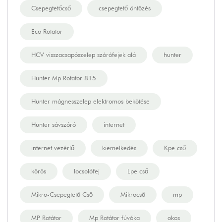
Csepegtetőcső
csepegtető öntözés
Eco Rotator
HCV visszacsapószelep szórófejek alá
hunter
Hunter Mp Rotator 815
Hunter mágnesszelep elektromos bekötése
Hunter sávszóró
internet
internet vezérlő
kiemelkedés
Kpe cső
körös
locsolófej
Lpe cső
Mikro-Csepegtető Cső
Mikrocső
mp
MP Rotátor
Mp Rotátor fúvóka
okos