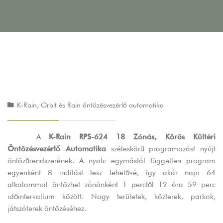
K-Rain, Orbit és Rain öntözésvezérlő automatika
A
K-Rain RPS-624 18 Zónás, Körös Kültéri
Öntözésvezérlő Automatika
széleskörű programozást nyújt
öntözőrendszerének. A nyolc egymástól független program
egyenként 8 indítást tesz lehetővé, így akár napi 64
alkalommal öntözhet zónánként 1 perctől 12 óra 59 perc
időintervallum között. Nagy területek, közterek, parkok,
játszóterek öntözéséhez.