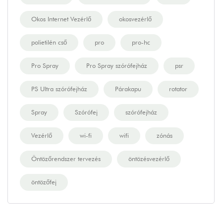
Okos Internet Vezérlő
okosvezérlő
polietilén cső
pro
pro-hc
Pro Spray
Pro Spray szórófejház
psr
PS Ultra szórófejház
Párakapu
rotator
Spray
Szórófej
szórófejház
Vezérlő
wi-fi
wifi
zónás
Öntözőrendszer tervezés
öntözésvezérlő
öntözőfej