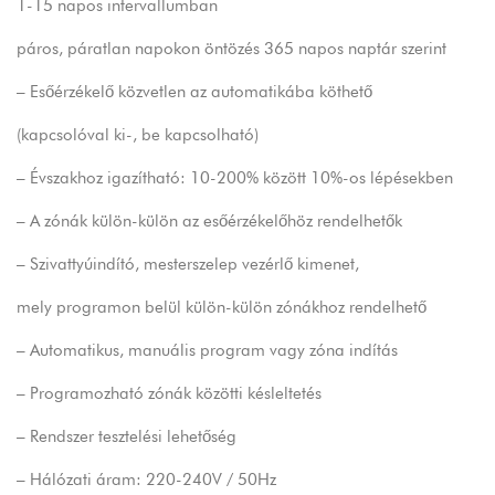
1-15 napos intervallumban
páros, páratlan napokon öntözés 365 napos naptár szerint
– Esőérzékelő közvetlen az automatikába köthető
(kapcsolóval ki-, be kapcsolható)
– Évszakhoz igazítható: 10-200% között 10%-os lépésekben
– A zónák külön-külön az esőérzékelőhöz rendelhetők
– Szivattyúindító, mesterszelep vezérlő kimenet,
mely programon belül külön-külön zónákhoz rendelhető
– Automatikus, manuális program vagy zóna indítás
– Programozható zónák közötti késleltetés
– Rendszer tesztelési lehetőség
– Hálózati áram: 220-240V / 50Hz