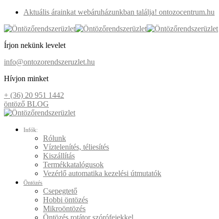
Aktuális árainkat webáruházunkban találja! ontozocentrum.hu
Írjon nekünk levelet
info@ontozorendszeruzlet.hu
Hívjon minket
+ (36) 20 951 1442
öntöző BLOG
Infók:
Rólunk
Víztelenítés, téliesítés
Kiszállítás
Termékkatalógusok
Vezérlő automatika kezelési útmutatók
Öntözés
Csepegtető
Hobbi öntözés
Mikroöntözés
Öntözés rotátor szórófejekkel