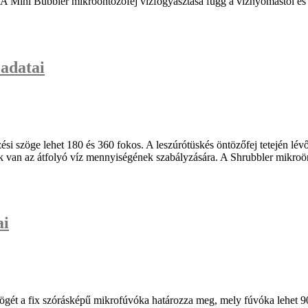
A Mini Bubbler mikroöntözőfej vízfogyasztása függ a víznyomástól és a
 adatai
i szöge lehet 180 és 360 fokos. A leszúrótüskés öntözőfej tetején lév
nk van az átfolyó víz mennyiségének szabályzására. A Shrubbler mikroö
ai
ögét a fix szórásképű mikrofúvóka határozza meg, mely fúvóka lehet 9