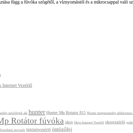
sztása függ a fúvóka szögétől, a víznyomástól és a mikrocsappal való sz
m
Internet Vezérlő
hunter
Hunter Mp Rotator 815
zelep szórófejek alá
Hunter mágnesszelep elektromos
Mp Rotátor fúvóka
okos
okosvezérlő
Okos Internet Vezérlő
polie
öntözőfej
öntözésvezérlő
őrendszer tervezés