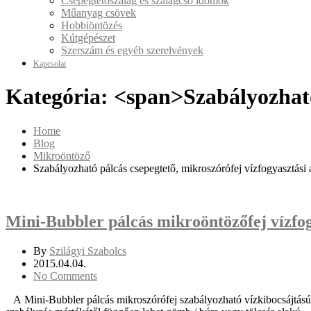
Csepegtetőszalag és szalagcső idomok
Műanyag csövek
Hobbiöntözés
Kútgépészet
Szerszám és egyéb szerelvények
Kapcsolat
Kategória: <span>Szabályozható
Home
Blog
Mikroöntöző
Szabályozható pálcás csepegtető, mikroszórófej vízfogyasztási
Mini-Bubbler pálcás mikroöntözőfej vízfog
By
Szilágyi Szabolcs
2015.04.04.
No Comments
A Mini-Bubbler pálcás mikroszórófej szabályozható vízkibocsájtású. Ö