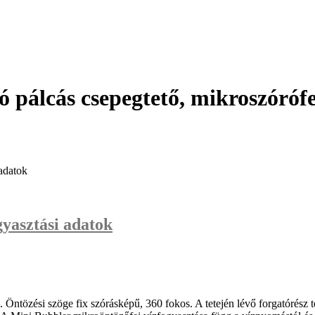
 pálcás csepegtető, mikroszórófe
 adatok
yasztási adatok
ntözési szöge fix szórásképű, 360 fokos. A tetején lévő forgatórész t