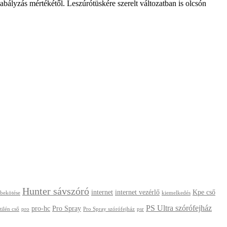
abályzás mértékétől. Leszúrótüskére szerelt változatban is olcsón
Hunter sávszóró
internet
internet vezérlő
Kpe cső
 bekötése
kiemelkedés
PS Ultra szórófejház
pro-hc
Pro Spray
tilén cső
pro
Pro Spray szórófejház
psr