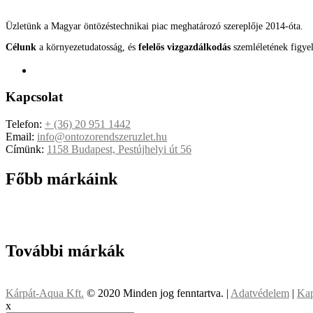
Üzletünk a Magyar öntözéstechnikai piac meghatározó szereplője 2014-óta.
Célunk
a környezetudatosság, és
felelős vizgazdálkodás
szemléletének figye
Kapcsolat
Telefon:
+ (36) 20 951 1442
Email:
info@ontozorendszeruzlet.hu
Címünk:
1158 Budapest, Pestújhelyi út 56
Főbb márkáink
További márkák
Kárpát-Aqua Kft.
© 2020 Minden jog fenntartva. |
Adatvédelem
|
Kap
x