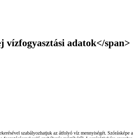
j vízfogyasztási adatok</span>
ekerésével szabályozhatjuk az átfolyó víz mennyiségét. Szórásképe a