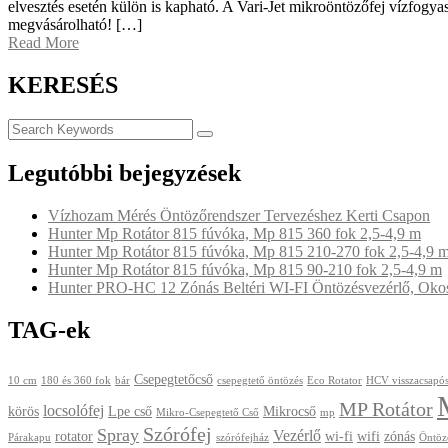
elvesztés esetén külön is kapható. A Vari-Jet mikroöntözőfej vízfogya
megvásárolható! […]
Read More
KERESÉS
Legutóbbi bejegyzések
Vízhozam Mérés Öntözőrendszer Tervezéshez Kerti Csapon
Hunter Mp Rotátor 815 fúvóka, Mp 815 360 fok 2,5-4,9 m
Hunter Mp Rotátor 815 fúvóka, Mp 815 210-270 fok 2,5-4,9 
Hunter Mp Rotátor 815 fúvóka, Mp 815 90-210 fok 2,5-4,9 m
Hunter PRO-HC 12 Zónás Beltéri WI-FI Öntözésvezérlő, Okos 
TAG-ek
Csepegtetőcső
10 cm
180 és 360 fok
bár
csepegtető öntözés
Eco Rotator
HCV visszacsapós
MP Rotátor
locsolófej
körös
Lpe cső
Mikrocső
Mikro-Csepegtető Cső
mp
Szórófej
Spray
Vezérlő
rotator
wi-fi
wifi
zónás
Párakapu
szórófejház
Öntöz