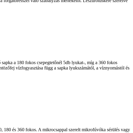
 forgatórésszel való szabályzás mértékétől. Leszúrótüskére szerelve
ő sapka a 180 fokos csepegtetőnél 5db lyukat-, míg a 360 fokos
ntözőfej vízfogyasztása függ a sapka lyukszámától, a víznyomástól és
0, 180 és 360 fokos. A mikrocsappal szerelt mikrofúvóka sérülés vagy