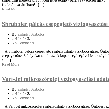
szabályzás mértékétől függően lehet gömb / búra vagy tölcsér alakú. 
is olcsón vásárolható! […]
Read More
Shrubbler pálcás csepegtető vízfogyasztási
By
Szilágyi Szabolcs
2015.04.03.
No Comments
A Shrubbler pálcás csepegtető szabályozható vízkibocsájtású. Öntözés
csepegtetőnél 8db lyukat tartalmaz. A kupak segítségével lehetőségü
a […]
Read More
Vari-Jet mikroszórófej vízfogyasztási adat
By
Szilágyi Szabolcs
2015.04.02.
No Comments
A Vari-Jet mikroszórófej szabályozható vízkibocsájtású. Öntözési sz