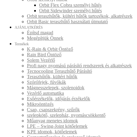
Orbit Flex Cobra személyi hűtés
Orbit Sidewinder személyi hűtés
Orbit teraszhűtők, kültéri hűtők tartozékok, alkatrészek
Orbit Basic teraszhűtő használati útmutató
AJÁNLATKÉRÉS
Építsd magad
Megépítjük Önnek
Termékek
K-Rain & Orbit Öntöző
Rain Bird Öntöző
Solem Vezérlő
Profi nagy nyomású párásító rendszerek és alkatrészek
Tecnocooling Teraszhűtő Párásító
Teraszhűtők, kültéri hűtők
Szórófejek, fúvókák
Mágnesszelepek, szolenoidok
Vezérlő automatika
Esőérzékelők, időjárás érzékelők
Mikroöntözés
Csap, csapszekrény, szűrők
szelepkötő, szelepház, nyomáscsökkentő
Műanyag menetes idomok
LPE – Swing-Joint kötőelemek
KPE idomok, kötőelemek