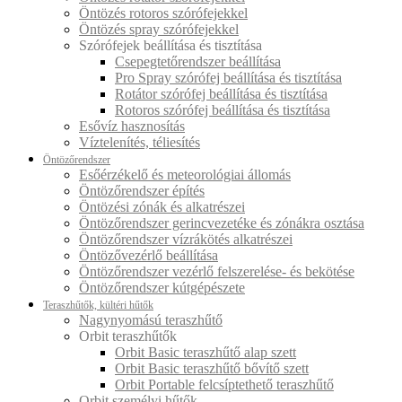
Öntözés rotoros szórófejekkel
Öntözés spray szórófejekkel
Szórófejek beállítása és tisztítása
Csepegtetőrendszer beállítása
Pro Spray szórófej beállítása és tisztítása
Rotátor szórófej beállítása és tisztítása
Rotoros szórófej beállítása és tisztítása
Esővíz hasznosítás
Víztelenítés, téliesítés
Öntözőrendszer
Esőérzékelő és meteorológiai állomás
Öntözőrendszer építés
Öntözési zónák és alkatrészei
Öntözőrendszer gerincvezetéke és zónákra osztása
Öntözőrendszer vízrákötés alkatrészei
Öntözővezérlő beállítása
Öntözőrendszer vezérlő felszerelése- és bekötése
Öntözőrendszer kútgépészete
Teraszhűtők, kültéri hűtők
Nagynyomású teraszhűtő
Orbit teraszhűtők
Orbit Basic teraszhűtő alap szett
Orbit Basic teraszhűtő bővítő szett
Orbit Portable felcsíptethető teraszhűtő
Orbit személyi hűtők