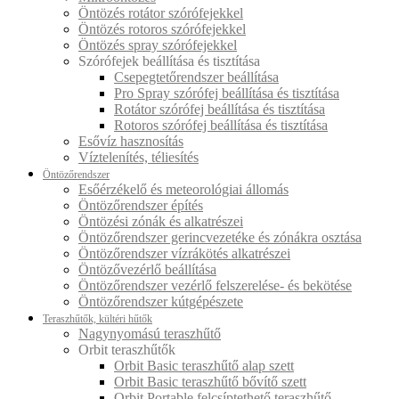
Öntözés rotátor szórófejekkel
Öntözés rotoros szórófejekkel
Öntözés spray szórófejekkel
Szórófejek beállítása és tisztítása
Csepegtetőrendszer beállítása
Pro Spray szórófej beállítása és tisztítása
Rotátor szórófej beállítása és tisztítása
Rotoros szórófej beállítása és tisztítása
Esővíz hasznosítás
Víztelenítés, téliesítés
Öntözőrendszer
Esőérzékelő és meteorológiai állomás
Öntözőrendszer építés
Öntözési zónák és alkatrészei
Öntözőrendszer gerincvezetéke és zónákra osztása
Öntözőrendszer vízrákötés alkatrészei
Öntözővezérlő beállítása
Öntözőrendszer vezérlő felszerelése- és bekötése
Öntözőrendszer kútgépészete
Teraszhűtők, kültéri hűtők
Nagynyomású teraszhűtő
Orbit teraszhűtők
Orbit Basic teraszhűtő alap szett
Orbit Basic teraszhűtő bővítő szett
Orbit Portable felcsíptethető teraszhűtő