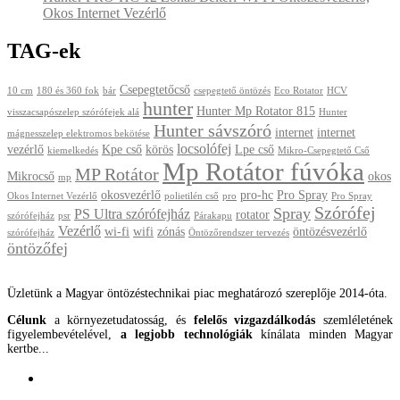
Okos Internet Vezérlő
TAG-ek
Csepegtetőcső
10 cm
180 és 360 fok
bár
csepegtető öntözés
Eco Rotator
HCV
hunter
Hunter Mp Rotator 815
visszacsapószelep szórófejek alá
Hunter
Hunter sávszóró
internet
internet
mágnesszelep elektromos bekötése
locsolófej
vezérlő
Kpe cső
körös
Lpe cső
kiemelkedés
Mikro-Csepegtető Cső
Mp Rotátor fúvóka
MP Rotátor
Mikrocső
okos
mp
okosvezérlő
pro-hc
Pro Spray
Okos Internet Vezérlő
polietilén cső
pro
Pro Spray
Szórófej
Spray
PS Ultra szórófejház
rotator
szórófejház
psr
Párakapu
Vezérlő
wi-fi
wifi
zónás
öntözésvezérlő
szórófejház
Öntözőrendszer tervezés
öntözőfej
Üzletünk a Magyar öntözéstechnikai piac meghatározó szereplője 2014-óta.
Célunk
a környezetudatosság, és
felelős vizgazdálkodás
szemléletének
figyelembevételével,
a legjobb technológiák
kínálata minden Magyar
kertbe...