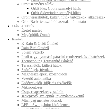
Orbit személyi hűtők
Orbit Flex Cobra személyi hűtés
Orbit Sidewinder személyi hűtés
Orbit teraszhűtők, kültéri hűtők tartozékok, alkatrészek
Orbit Basic teraszhűtő használati útmutató
AJÁNLATKÉRÉS
Építsd magad
Megépítjük Önnek
Termékek
K-Rain & Orbit Öntöző
Rain Bird Öntöző
Solem Vezérlő
Profi nagy nyomású párásító rendszerek és alkatrészek
Tecnocooling Teraszhűtő Párásító
Teraszhűtők, kültéri hűtők
Szórófejek, fúvókák
Mágnesszelepek, szolenoidok
Vezérlő automatika
Esőérzékelők, időjárás érzékelők
Mikroöntözés
Csap, csapszekrény, szűrők
szelepkötő, szelepház, nyomáscsökkentő
Műanyag menetes idomok
LPE – Swing-Joint kötőelemek