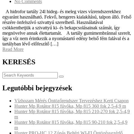
No Comments
A hidrofor tartály 24l hideg- és meleg vizes vízrendszerekhez
egyaránt használható. Fekvő, hengeres kialakítású, talpon álló. Felső
részére önfelszívó szivattyú szerelhető. Használatával
csökkenthetjük a szivattyú ki- és bekapcsolásainak számát, így
megnövelve annak élettartamát. A tartály gumimembránnal szerelt,
így a víz nem érintkezik a nyomástartó edény belső fém falával és a
tartályban lévő előfeszítő […]
Read More
KERESÉS
Legutóbbi bejegyzések
Vízhozam Mérés Öntözőrendszer Tervezéshez Kerti Csapon
Hunter Mp Rotátor 815 fúvóka, Mp 815 360 fok 2,5-4,9 m
Hunter Mp Rotátor 815 fúvóka, Mp 815 210-270 fok 2,5-4,9
m
Hunter Mp Rotátor 815 fúvóka, Mp 815 90-210 fok 2,5-4,9
m
Hunter PRO-HC 12 Zónás Beltéri WI-FI Öntözésvezérlő,