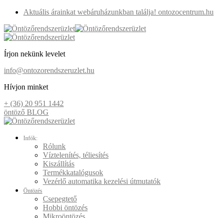
Aktuális árainkat webáruházunkban találja! ontozocentrum.hu
Írjon nekünk levelet
info@ontozorendszeruzlet.hu
Hívjon minket
+ (36) 20 951 1442
öntöző BLOG
Infók:
Rólunk
Víztelenítés, téliesítés
Kiszállítás
Termékkatalógusok
Vezérlő automatika kezelési útmutatók
Öntözés
Csepegtető
Hobbi öntözés
Mikroöntözés