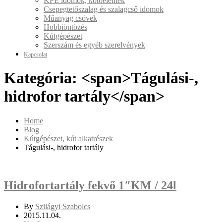
KPE idomok, kötőelemek
Csepegtetőszalag és szalagcső idomok
Műanyag csövek
Hobbiöntözés
Kútgépészet
Szerszám és egyéb szerelvények
Kapcsolat
Kategória: <span>Tágulási-,
hidrofor tartály</span>
Home
Blog
Kútgépészet, kút alkatrészek
Tágulási-, hidrofor tartály
Hidrofortartály fekvő 1″KM / 24l
By
Szilágyi Szabolcs
2015.11.04.