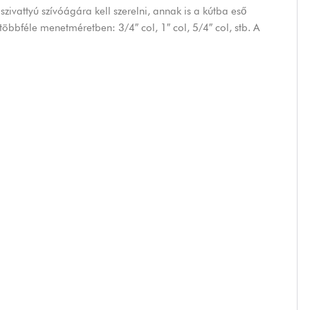
 szivattyú szívóágára kell szerelni, annak is a kútba eső
féle menetméretben: 3/4″ col, 1″ col, 5/4″ col, stb. A