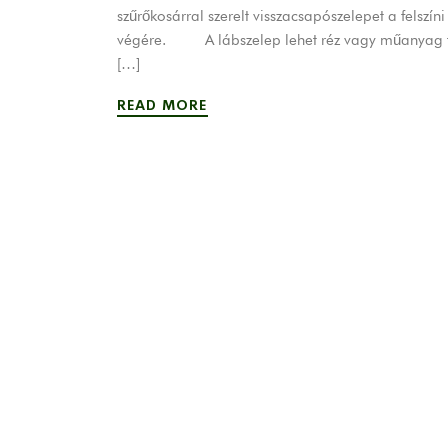
szűrőkosárral szerelt visszacsapószelepet a felszíni
végére. A lábszelep lehet réz vagy műanyag több
[…]
READ MORE