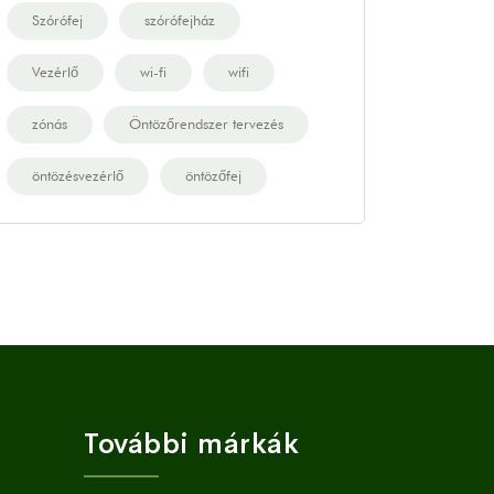
Szórófej
szórófejház
Vezérlő
wi-fi
wifi
zónás
Öntözőrendszer tervezés
öntözésvezérlő
öntözőfej
További márkák