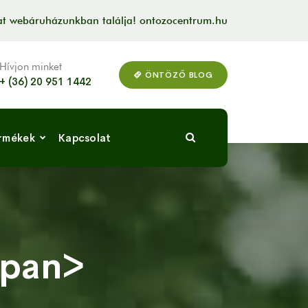
kat webáruházunkban találja! ontozocentrum.hu
Hívjon minket
ÖNTÖZŐ BLOG
+ (36) 20 951 1442
rmékek
Kapcsolat
span>