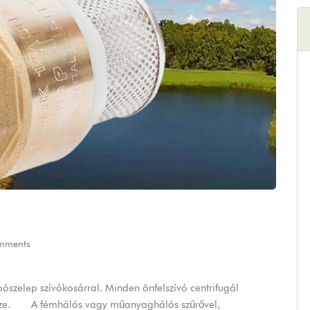
mments
ószelep szívókosárral. Minden önfelszívó centrifugál
atrésze. A fémhálós vagy műanyaghálós szűrővel,