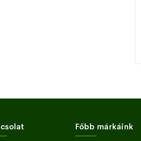
csolat
Főbb márkáink