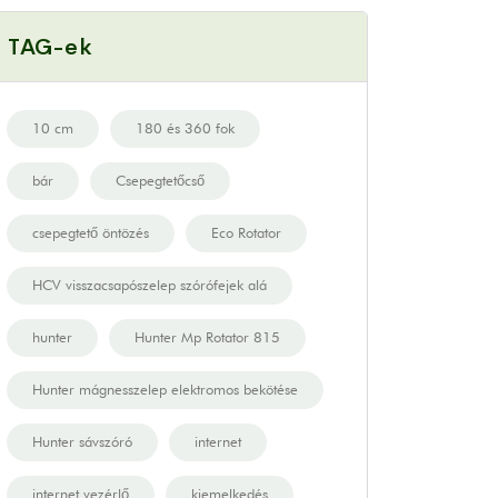
TAG-ek
10 cm
180 és 360 fok
bár
Csepegtetőcső
csepegtető öntözés
Eco Rotator
HCV visszacsapószelep szórófejek alá
hunter
Hunter Mp Rotator 815
Hunter mágnesszelep elektromos bekötése
Hunter sávszóró
internet
internet vezérlő
kiemelkedés