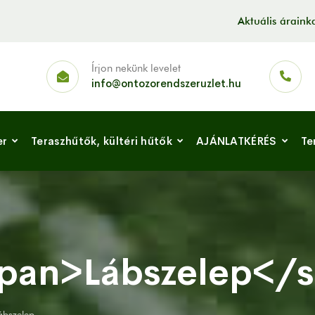
Aktuális árain
Írjon nekünk levelet
info@ontozorendszeruzlet.hu
er
Teraszhűtők, kültéri hűtők
AJÁNLATKÉRÉS
Te
span>Lábszelep</
ábszelep