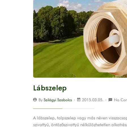
Lábszelep
By
Szilágyi Szabolcs
2015.03.05.
No Co
A lábszelep, talpszelep vagy más néven visszacsap
szivattyú, öntözőszivattyú nélkülözhetetlen alk