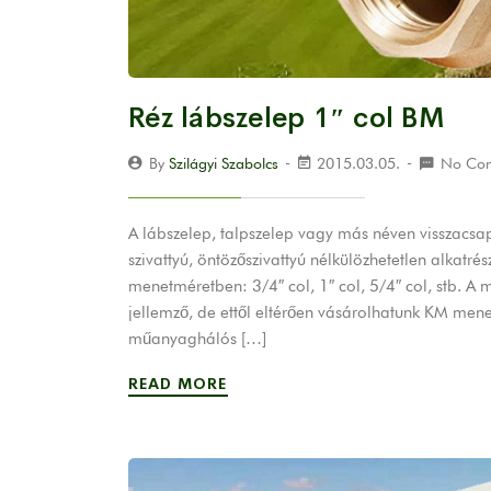
Réz lábszelep 1″ col BM
By
Szilágyi Szabolcs
2015.03.05.
No Co
A lábszelep, talpszelep vagy más néven visszacsap
szivattyú, öntözőszivattyú nélkülözhetetlen alka
menetméretben: 3/4″ col, 1″ col, 5/4″ col, stb. A
jellemző, de ettől eltérően vásárolhatunk KM mene
műanyaghálós […]
READ MORE