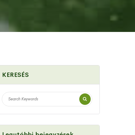
KERESÉS
Legutóbbi bejegyzések