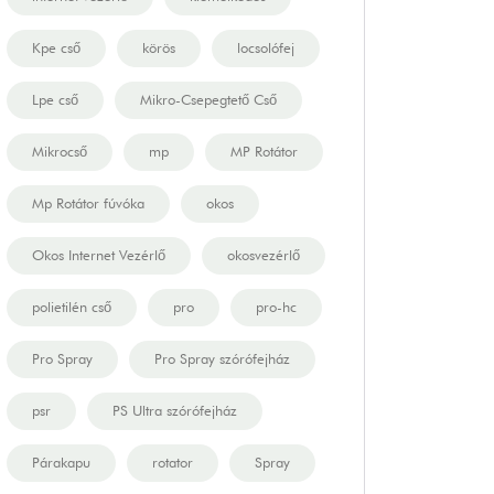
Kpe cső
körös
locsolófej
Lpe cső
Mikro-Csepegtető Cső
Mikrocső
mp
MP Rotátor
Mp Rotátor fúvóka
okos
Okos Internet Vezérlő
okosvezérlő
polietilén cső
pro
pro-hc
Pro Spray
Pro Spray szórófejház
psr
PS Ultra szórófejház
Párakapu
rotator
Spray