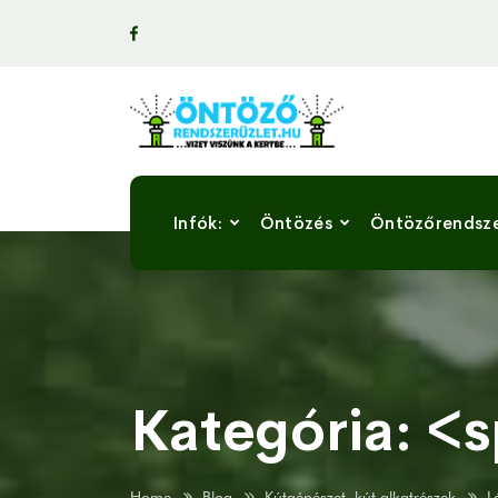
Infók:
Öntözés
Öntözőrendsz
Kategória: <
Home
Blog
Kútgépészet, kút alkatrészek
L