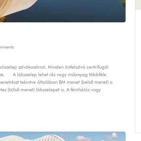
mments
ószelep szívókosárral. Minden önfelszívó centrifugál
trésze. A lábszelep lehet réz vagy műanyag többféle
 menetrészt tekintve általában BM menet (belső menet) a
tes (külső menet) lábszelepet is. A fémhálós vagy