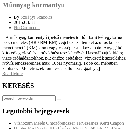
Műanyag karmantyú
By
Szilágyi Szabolcs
2015.03.18.
No Comments
A műanyag karmantyú (belső menetes toldó idom) két egyforma
belső menetes (BB / BM-BM) végéhez szintén két azonos külső
menetméretű (KM) idom vagy csővég csatlakoztatható. Anyagából
kifolyólag olcsó és tartós kötést tesz lehetővé. Használhatjuk hideg
vizes csőhálózatokhoz, pl.: öntöző építéshez, vízvezeték szereléshez,
ivóvíz rendszerekhez max. 10bár nyomásig. Több col-méretben
kapható. Menetrészek tömítése: Teflonszalaggal […]
Read More
KERESÉS
Legutóbbi bejegyzések
Vízhozam Mérés Öntözőrendszer Tervezéshez Kerti Csapon
Hunter Mp Rotátor 815 fúvóka, Mp 815 360 fok 2,5-4,9 m