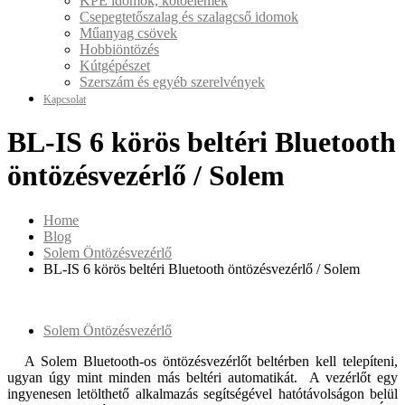
KPE idomok, kötőelemek
Csepegtetőszalag és szalagcső idomok
Műanyag csövek
Hobbiöntözés
Kútgépészet
Szerszám és egyéb szerelvények
Kapcsolat
BL-IS 6 körös beltéri Bluetooth
öntözésvezérlő / Solem
Home
Blog
Solem Öntözésvezérlő
BL-IS 6 körös beltéri Bluetooth öntözésvezérlő / Solem
Solem Öntözésvezérlő
A Solem Bluetooth-os öntözésvezérlőt beltérben kell telepíteni,
ugyan úgy mint minden más beltéri automatikát. A vezérlőt egy
ingyenesen letölthető alkalmazás segítségével hatótávolságon belül