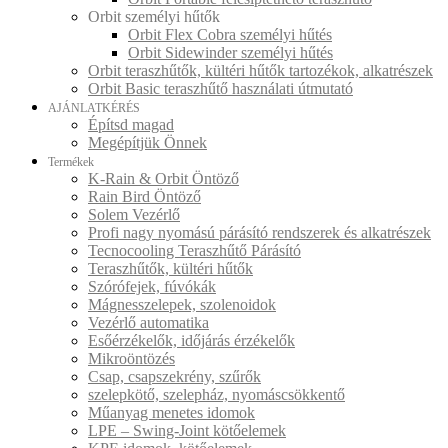
Orbit személyi hűtők
Orbit Flex Cobra személyi hűtés
Orbit Sidewinder személyi hűtés
Orbit teraszhűtők, kültéri hűtők tartozékok, alkatrészek
Orbit Basic teraszhűtő használati útmutató
AJÁNLATKÉRÉS
Építsd magad
Megépítjük Önnek
Termékek
K-Rain & Orbit Öntöző
Rain Bird Öntöző
Solem Vezérlő
Profi nagy nyomású párásító rendszerek és alkatrészek
Tecnocooling Teraszhűtő Párásító
Teraszhűtők, kültéri hűtők
Szórófejek, fúvókák
Mágnesszelepek, szolenoidok
Vezérlő automatika
Esőérzékelők, időjárás érzékelők
Mikroöntözés
Csap, csapszekrény, szűrők
szelepkötő, szelepház, nyomáscsökkentő
Műanyag menetes idomok
LPE – Swing-Joint kötőelemek