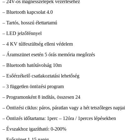
– 24V-os mágnesszelepek vezérléséhez
– Bluetooth kapcsolat 4.0
– Tartós, hosszú élettartamú
– LED jelzőfénnyel
– 4 KV túlfeszültség elleni védelem
– Áramszünet esetén 5 órás memória megőrzés
– Bluetooth hatótávolság 10m
– Esőérzékelő csatlakoztatási lehetőség
– 3 független öntözési program
– Programonként 8 indítás, összesen 24
– Öntözési ciklus: páros, páratlan vagy a hét tetszőleges napjai
– Öntözés időtartama: 1perc – 12óra / 1perces lépésekben
– Évszakhoz igazítható: 0-200%
– Esőszünet 1-15 napig