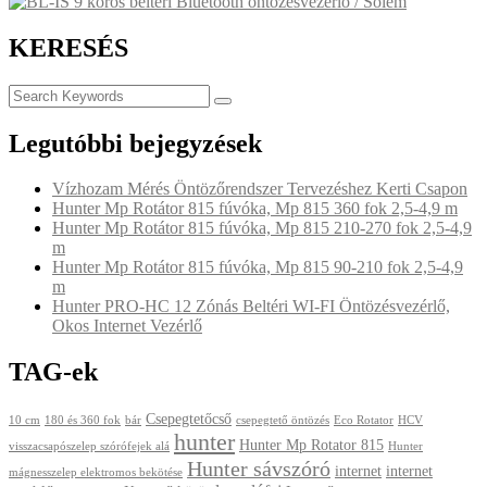
KERESÉS
Legutóbbi bejegyzések
Vízhozam Mérés Öntözőrendszer Tervezéshez Kerti Csapon
Hunter Mp Rotátor 815 fúvóka, Mp 815 360 fok 2,5-4,9 m
Hunter Mp Rotátor 815 fúvóka, Mp 815 210-270 fok 2,5-4,9
m
Hunter Mp Rotátor 815 fúvóka, Mp 815 90-210 fok 2,5-4,9
m
Hunter PRO-HC 12 Zónás Beltéri WI-FI Öntözésvezérlő,
Okos Internet Vezérlő
TAG-ek
Csepegtetőcső
10 cm
180 és 360 fok
bár
csepegtető öntözés
Eco Rotator
HCV
hunter
Hunter Mp Rotator 815
visszacsapószelep szórófejek alá
Hunter
Hunter sávszóró
internet
internet
mágnesszelep elektromos bekötése