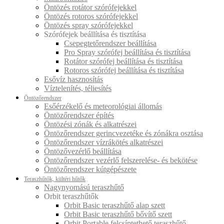
Öntözés rotátor szórófejekkel
Öntözés rotoros szórófejekkel
Öntözés spray szórófejekkel
Szórófejek beállítása és tisztítása
Csepegtetőrendszer beállítása
Pro Spray szórófej beállítása és tisztítása
Rotátor szórófej beállítása és tisztítása
Rotoros szórófej beállítása és tisztítása
Esővíz hasznosítás
Víztelenítés, téliesítés
Öntözőrendszer
Esőérzékelő és meteorológiai állomás
Öntözőrendszer építés
Öntözési zónák és alkatrészei
Öntözőrendszer gerincvezetéke és zónákra osztása
Öntözőrendszer vízrákötés alkatrészei
Öntözővezérlő beállítása
Öntözőrendszer vezérlő felszerelése- és bekötése
Öntözőrendszer kútgépészete
Teraszhűtők, kültéri hűtők
Nagynyomású teraszhűtő
Orbit teraszhűtők
Orbit Basic teraszhűtő alap szett
Orbit Basic teraszhűtő bővítő szett
Orbit Portable felcsíptethető teraszhűtő