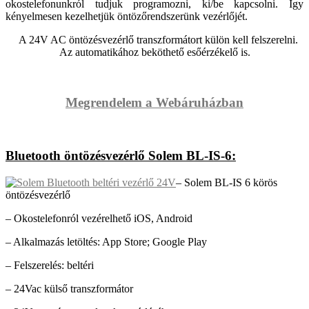
okostelefonunkról tudjuk programozni, ki/be kapcsolni. Így
kényelmesen kezelhetjük öntözőrendszerünk vezérlőjét.
A 24V AC öntözésvezérlő transzformátort külön kell felszerelni.
Az automatikához beköthető esőérzékelő is.
Megrendelem a Webáruházban
Bluetooth öntözésvezérlő Solem BL-IS-6:
– Solem BL-IS 6 körös
öntözésvezérlő
– Okostelefonról vezérelhető iOS, Android
– Alkalmazás letöltés: App Store; Google Play
– Felszerelés: beltéri
– 24Vac külső transzformátor