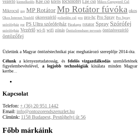
locsolófej
vezérlő
Kpe cső
körös
Lpe cső
kiemelkedés
Mikro-Csepegtető Cső
Mp Rotátor fúvóka
MP Rotátor
Mikrocső
okos
mp
okosvezérlő
pro-hc
Pro Spray
Okos Internet Vezérlő
polietilén cső
pro
Pro Spray
Szórófej
Spray
PS Ultra szórófejház
rotator
szórófejház
psr
Párakapu
Vezérlő
wi-fi
wifi
zónás
öntözésvezérlő
szórófejház
Öntözőrendszer tervezés
öntözőfej
Üzletünk a Magyar öntözéstechnikai piac meghatározó szereplője 2014-óta.
Célunk
a környezetudatosság, és
felelős vizgazdálkodás
szemléletének
figyelembevételével,
a legjobb technológiák
kínálata minden Magyar
kertbe...
Kapcsolat
Telefon:
+ (36) 20 951 1442
Email:
info@ontozorendszeruzlet.hu
Címünk:
1158 Budapest, Pestújhelyi út 56
Főbb márkáink