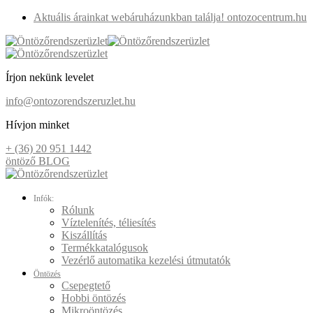
Aktuális árainkat webáruházunkban találja! ontozocentrum.hu
Írjon nekünk levelet
info@ontozorendszeruzlet.hu
Hívjon minket
+ (36) 20 951 1442
öntöző BLOG
Infók:
Rólunk
Víztelenítés, téliesítés
Kiszállítás
Termékkatalógusok
Vezérlő automatika kezelési útmutatók
Öntözés
Csepegtető
Hobbi öntözés
Mikroöntözés