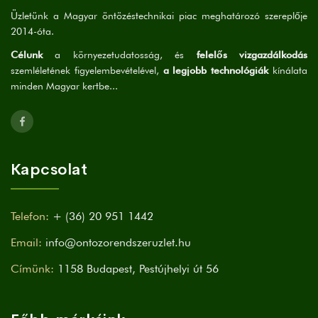
Üzletünk a Magyar öntözéstechnikai piac meghatározó szereplője
2014-óta.
Célunk
a környezetudatosság, és
felelős vizgazdálkodás
szemléletének figyelembevételével,
a legjobb technológiák
kínálata
minden Magyar kertbe...
Kapcsolat
Telefon:
+ (36) 20 951 1442
Email:
info@ontozorendszeruzlet.hu
Címünk:
1158 Budapest, Pestújhelyi út 56