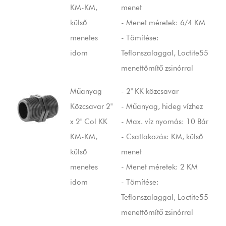
KM-KM,
menet
külső
- Menet méretek: 6/4 KM
menetes
- Tömítése:
idom
Teflonszalaggal, Loctite55
menettömítő zsinórral
Műanyag
- 2" KK közcsavar
Közcsavar 2"
- Műanyag, hideg vízhez
x 2" Col KK
- Max. víz nyomás: 10 Bár
KM-KM,
- Csatlakozás: KM, külső
külső
menet
menetes
- Menet méretek: 2 KM
idom
- Tömítése:
Teflonszalaggal, Loctite55
menettömítő zsinórral