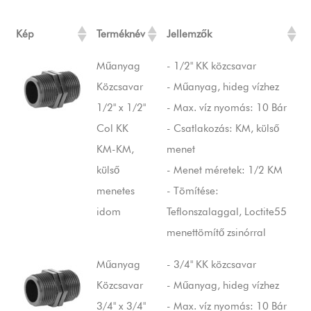
Kép
Terméknév
Jellemzők
Műanyag
- 1/2" KK közcsavar
Közcsavar
- Műanyag, hideg vízhez
1/2" x 1/2"
- Max. víz nyomás: 10 Bár
Col KK
- Csatlakozás: KM, külső
KM-KM,
menet
külső
- Menet méretek: 1/2 KM
menetes
- Tömítése:
idom
Teflonszalaggal, Loctite55
menettömítő zsinórral
Műanyag
- 3/4" KK közcsavar
Közcsavar
- Műanyag, hideg vízhez
3/4" x 3/4"
- Max. víz nyomás: 10 Bár