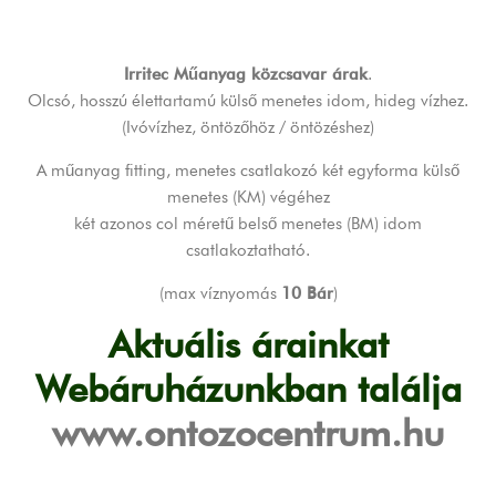
Irritec Műanyag közcsavar árak
.
Olcsó, hosszú élettartamú külső menetes idom, hideg vízhez.
(Ivóvízhez, öntözőhöz / öntözéshez)
A műanyag fitting, menetes csatlakozó két egyforma külső
menetes (KM) végéhez
két azonos col méretű belső menetes (BM) idom
csatlakoztatható.
(max víznyomás
10 Bár
)
Aktuális árainkat
Webáruházunkban találja
www.ontozocentrum.hu