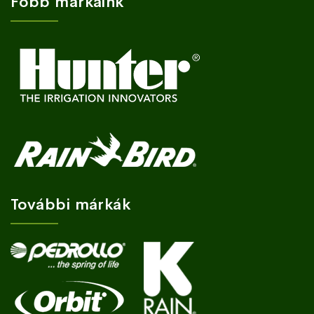
Főbb márkáink
További márkák