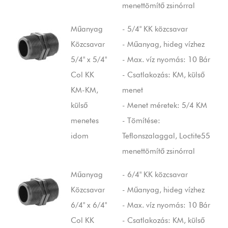
menettömítő zsinórral
Műanyag
- 5/4" KK közcsavar
Közcsavar
- Műanyag, hideg vízhez
5/4" x 5/4"
- Max. víz nyomás: 10 Bár
Col KK
- Csatlakozás: KM, külső
KM-KM,
menet
külső
- Menet méretek: 5/4 KM
menetes
- Tömítése:
idom
Teflonszalaggal, Loctite55
menettömítő zsinórral
Műanyag
- 6/4" KK közcsavar
Közcsavar
- Műanyag, hideg vízhez
6/4" x 6/4"
- Max. víz nyomás: 10 Bár
Col KK
- Csatlakozás: KM, külső