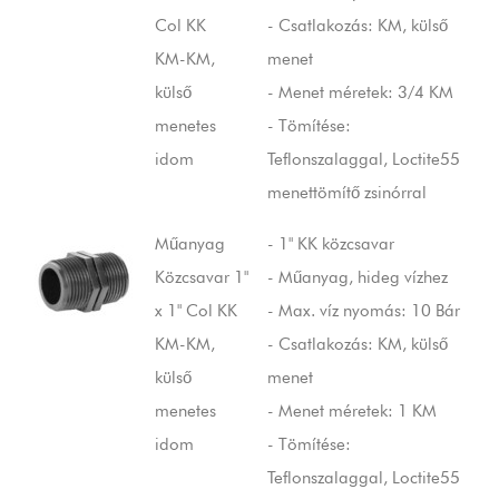
Col KK
- Csatlakozás: KM, külső
KM-KM,
menet
külső
- Menet méretek: 3/4 KM
menetes
- Tömítése:
idom
Teflonszalaggal, Loctite55
menettömítő zsinórral
Műanyag
- 1" KK közcsavar
Közcsavar 1"
- Műanyag, hideg vízhez
x 1" Col KK
- Max. víz nyomás: 10 Bár
KM-KM,
- Csatlakozás: KM, külső
külső
menet
menetes
- Menet méretek: 1 KM
idom
- Tömítése:
Teflonszalaggal, Loctite55