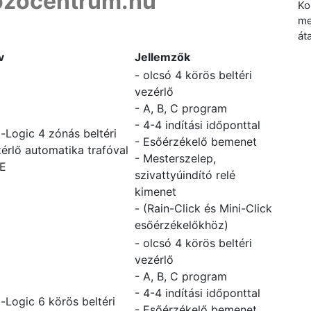
zocentrum.hu
Ko
me
át
v
Jellemzők
- olcsó 4 körös beltéri
vezérlő
- A, B, C program
- 4-4 indítási időponttal
-Logic 4 zónás beltéri
- Esőérzékelő bemenet
érlő automatika trafóval
- Mesterszelep,
-E
szivattyúindító relé
kimenet
- (Rain-Click és Mini-Click
esőérzékelőkhöz)
- olcsó 4 körös beltéri
vezérlő
- A, B, C program
- 4-4 indítási időponttal
-Logic 6 körös beltéri
- Esőérzékelő bemenet