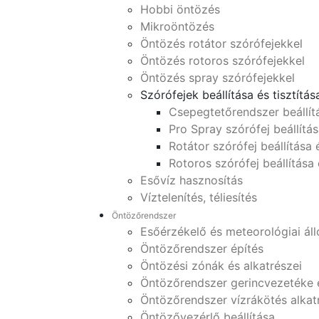
Hobbi öntözés
Mikroöntözés
Öntözés rotátor szórófejekkel
Öntözés rotoros szórófejekkel
Öntözés spray szórófejekkel
Szórófejek beállítása és tisztítás
Csepegtetőrendszer beállít
Pro Spray szórófej beállítás
Rotátor szórófej beállítása é
Rotoros szórófej beállítása 
Esővíz hasznosítás
Víztelenítés, téliesítés
Öntözőrendszer
Esőérzékelő és meteorológiai ál
Öntözőrendszer építés
Öntözési zónák és alkatrészei
Öntözőrendszer gerincvezetéke 
Öntözőrendszer vízrákötés alkat
Öntözővezérlő beállítása