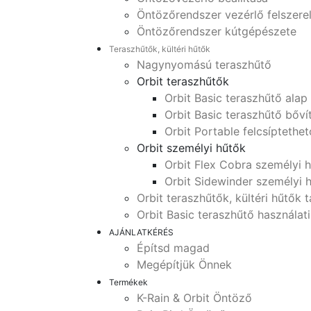
Öntözőrendszer vezérlő felszere
Öntözőrendszer kútgépészete
Teraszhűtők, kültéri hűtők
Nagynyomású teraszhűtő
Orbit teraszhűtők
Orbit Basic teraszhűtő alap
Orbit Basic teraszhűtő bőví
Orbit Portable felcsíptethe
Orbit személyi hűtők
Orbit Flex Cobra személyi 
Orbit Sidewinder személyi 
Orbit teraszhűtők, kültéri hűtők 
Orbit Basic teraszhűtő használat
AJÁNLATKÉRÉS
Építsd magad
Megépítjük Önnek
Termékek
K-Rain & Orbit Öntöző