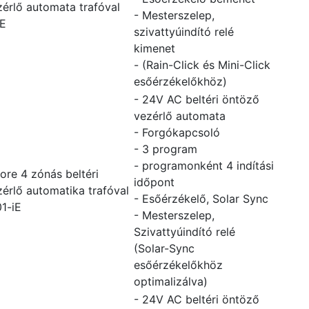
érlő automata trafóval
- Mesterszelep,
-E
szivattyúindító relé
kimenet
- (Rain-Click és Mini-Click
esőérzékelőkhöz)
- 24V AC beltéri öntöző
vezérlő automata
- Forgókapcsoló
- 3 program
- programonként 4 indítási
ore 4 zónás beltéri
időpont
érlő automatika trafóval
- Esőérzékelő, Solar Sync
1-iE
- Mesterszelep,
Szivattyúindító relé
(Solar-Sync
esőérzékelőkhöz
optimalizálva)
- 24V AC beltéri öntöző