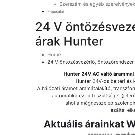
Szerszám és egyéb szerelvénye
Kapcsolat
24 V öntözésvezé
árak Hunter
Home
24 V öntözésvezérlő, öntözőrendszer 
Hunter 24V AC váltó árammal
Hunter 24V-os beltéri és 
A hálózati áramot áramátalakító, transzfor
automatika ezt a feszültséget (jele
ahol a mágnesszelep szolenoid
ezáltal el
Aktuális árainkat 