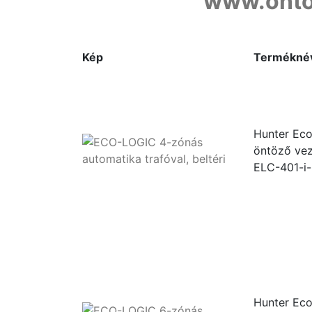
www.onto
Kép
Termékné
Hunter Eco
öntöző vez
ELC-401-i
Hunter Eco