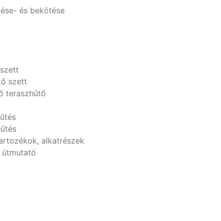
lése- és bekötése
 szett
tő szett
tő teraszhűtő
hűtés
hűtés
tartozékok, alkatrészek
i útmutató