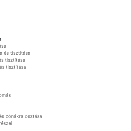
a
ása
a és tisztítása
s tisztítása
és tisztítása
lomás
és zónákra osztása
részei