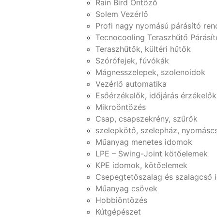
Rain Bird Öntöző
Solem Vezérlő
Profi nagy nyomású párásító ren
Tecnocooling Teraszhűtő Párásít
Teraszhűtők, kültéri hűtők
Szórófejek, fúvókák
Mágnesszelepek, szolenoidok
Vezérlő automatika
Esőérzékelők, időjárás érzékelők
Mikroöntözés
Csap, csapszekrény, szűrők
szelepkötő, szelepház, nyomásc
Műanyag menetes idomok
LPE – Swing-Joint kötőelemek
KPE idomok, kötőelemek
Csepegtetőszalag és szalagcső
Műanyag csövek
Hobbiöntözés
Kútgépészet