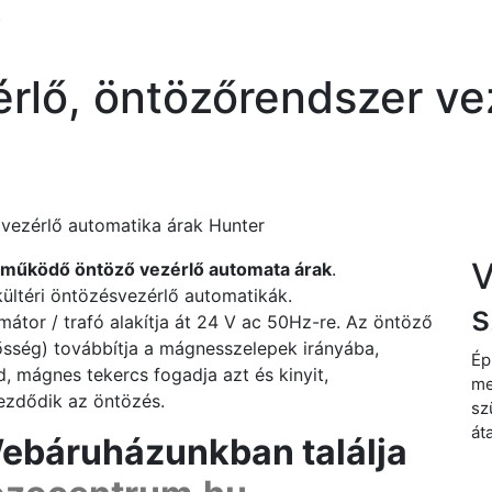
k
rlő, öntözőrendszer ve
vezérlő automatika árak Hunter
V
 működő öntöző vezérlő automata árak
.
kültéri öntözésvezérlő automatikák.
s
mátor / trafó alakítja át 24 V ac 50Hz-re. Az öntöző
rősség) továbbítja a mágnesszelepek irányába,
Ép
, mágnes tekercs fogadja azt és kinyit,
me
kezdődik az öntözés.
sz
át
Webáruházunkban találja