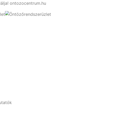
lálja! ontozocentrum.hu
utatók