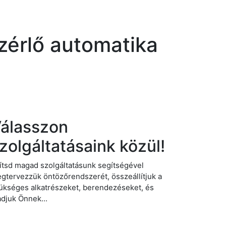
zérlő automatika
álasszon
zolgáltatásaink közül!
ítsd magad szolgáltatásunk segítségével
gtervezzük öntözőrendszerét, összeállítjuk a
ükséges alkatrészeket, berendezéseket, és
adjuk Önnek...