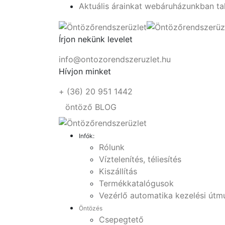
Aktuális árainkat webáruházunkban ta
Írjon nekünk levelet
info@ontozorendszeruzlet.hu
Hívjon minket
+ (36) 20 951 1442
öntöző BLOG
Infók:
Rólunk
Víztelenítés, téliesítés
Kiszállítás
Termékkatalógusok
Vezérlő automatika kezelési útm
Öntözés
Csepegtető