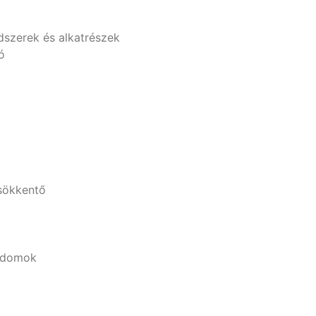
dszerek és alkatrészek
ó
sökkentő
 idomok