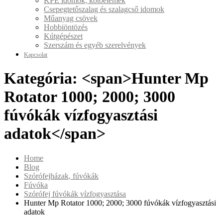
KPE idomok, kötőelemek
Csepegtetőszalag és szalagcső idomok
Műanyag csövek
Hobbiöntözés
Kútgépészet
Szerszám és egyéb szerelvények
Kapcsolat
Kategória: <span>Hunter Mp
Rotator 1000; 2000; 3000
fúvókák vízfogyasztási
adatok</span>
Home
Blog
Szórófejházak, fúvókák
Fúvóka
Szórófej fúvókák vízfogyasztása
Hunter Mp Rotator 1000; 2000; 3000 fúvókák vízfogyasztási
adatok