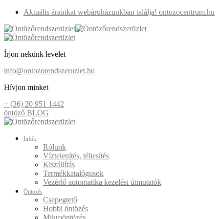
Aktuális árainkat webáruházunkban találja! ontozocentrum.hu
Írjon nekünk levelet
info@ontozorendszeruzlet.hu
Hívjon minket
+ (36) 20 951 1442
öntöző BLOG
Infók:
Rólunk
Víztelenítés, téliesítés
Kiszállítás
Termékkatalógusok
Vezérlő automatika kezelési útmutatók
Öntözés
Csepegtető
Hobbi öntözés
Mikroöntözés