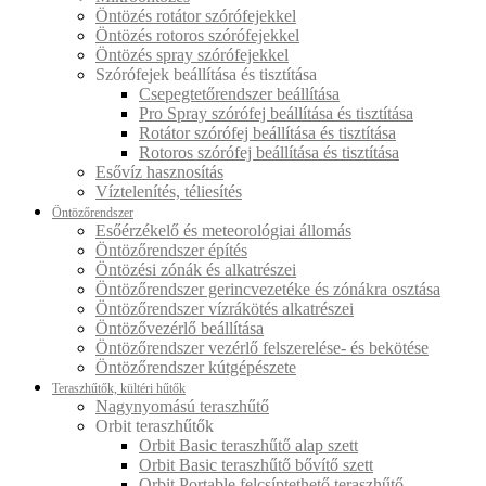
Öntözés rotátor szórófejekkel
Öntözés rotoros szórófejekkel
Öntözés spray szórófejekkel
Szórófejek beállítása és tisztítása
Csepegtetőrendszer beállítása
Pro Spray szórófej beállítása és tisztítása
Rotátor szórófej beállítása és tisztítása
Rotoros szórófej beállítása és tisztítása
Esővíz hasznosítás
Víztelenítés, téliesítés
Öntözőrendszer
Esőérzékelő és meteorológiai állomás
Öntözőrendszer építés
Öntözési zónák és alkatrészei
Öntözőrendszer gerincvezetéke és zónákra osztása
Öntözőrendszer vízrákötés alkatrészei
Öntözővezérlő beállítása
Öntözőrendszer vezérlő felszerelése- és bekötése
Öntözőrendszer kútgépészete
Teraszhűtők, kültéri hűtők
Nagynyomású teraszhűtő
Orbit teraszhűtők
Orbit Basic teraszhűtő alap szett
Orbit Basic teraszhűtő bővítő szett
Orbit Portable felcsíptethető teraszhűtő