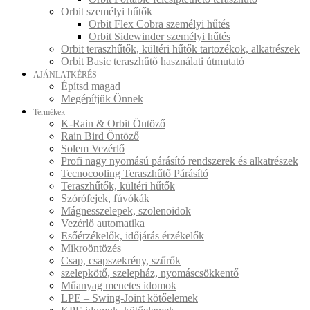
Orbit személyi hűtők
Orbit Flex Cobra személyi hűtés
Orbit Sidewinder személyi hűtés
Orbit teraszhűtők, kültéri hűtők tartozékok, alkatrészek
Orbit Basic teraszhűtő használati útmutató
AJÁNLATKÉRÉS
Építsd magad
Megépítjük Önnek
Termékek
K-Rain & Orbit Öntöző
Rain Bird Öntöző
Solem Vezérlő
Profi nagy nyomású párásító rendszerek és alkatrészek
Tecnocooling Teraszhűtő Párásító
Teraszhűtők, kültéri hűtők
Szórófejek, fúvókák
Mágnesszelepek, szolenoidok
Vezérlő automatika
Esőérzékelők, időjárás érzékelők
Mikroöntözés
Csap, csapszekrény, szűrők
szelepkötő, szelepház, nyomáscsökkentő
Műanyag menetes idomok
LPE – Swing-Joint kötőelemek