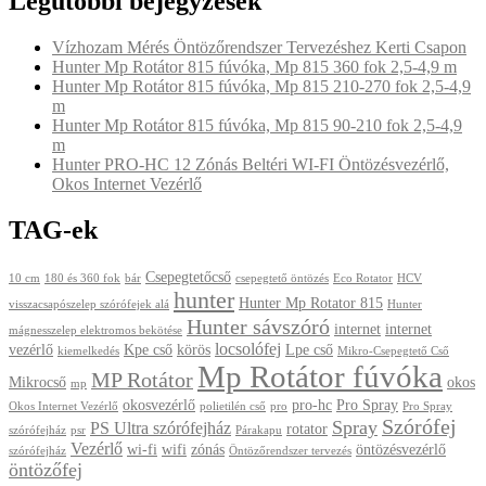
Legutóbbi bejegyzések
Vízhozam Mérés Öntözőrendszer Tervezéshez Kerti Csapon
Hunter Mp Rotátor 815 fúvóka, Mp 815 360 fok 2,5-4,9 m
Hunter Mp Rotátor 815 fúvóka, Mp 815 210-270 fok 2,5-4,9
m
Hunter Mp Rotátor 815 fúvóka, Mp 815 90-210 fok 2,5-4,9
m
Hunter PRO-HC 12 Zónás Beltéri WI-FI Öntözésvezérlő,
Okos Internet Vezérlő
TAG-ek
Csepegtetőcső
10 cm
180 és 360 fok
bár
csepegtető öntözés
Eco Rotator
HCV
hunter
Hunter Mp Rotator 815
visszacsapószelep szórófejek alá
Hunter
Hunter sávszóró
internet
internet
mágnesszelep elektromos bekötése
locsolófej
vezérlő
Kpe cső
körös
Lpe cső
kiemelkedés
Mikro-Csepegtető Cső
Mp Rotátor fúvóka
MP Rotátor
Mikrocső
okos
mp
okosvezérlő
pro-hc
Pro Spray
Okos Internet Vezérlő
polietilén cső
pro
Pro Spray
Szórófej
Spray
PS Ultra szórófejház
rotator
szórófejház
psr
Párakapu
Vezérlő
wi-fi
wifi
zónás
öntözésvezérlő
szórófejház
Öntözőrendszer tervezés
öntözőfej