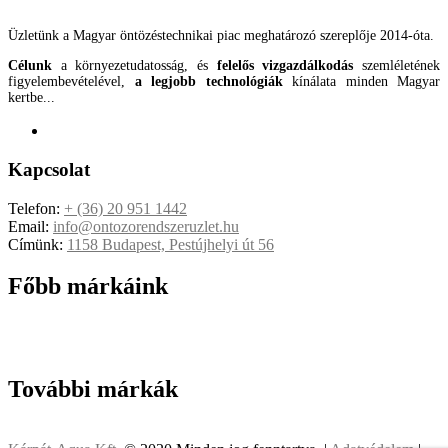
Üzletünk a Magyar öntözéstechnikai piac meghatározó szereplője 2014-óta.
Célunk
a környezetudatosság, és
felelős vizgazdálkodás
szemléletének
figyelembevételével,
a legjobb technológiák
kínálata minden Magyar
kertbe...
Kapcsolat
Telefon:
+ (36) 20 951 1442
Email:
info@ontozorendszeruzlet.hu
Címünk:
1158 Budapest, Pestújhelyi út 56
Főbb márkáink
További márkák